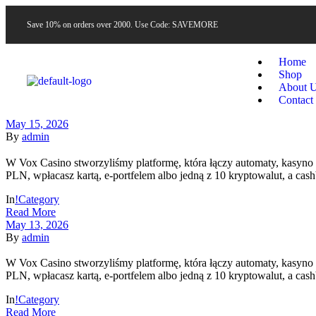
Save 10% on orders over 2000. Use Code: SAVEMORE
Home
Shop
About 
Contact
May 15, 2026
By
admin
W Vox Casino stworzyliśmy platformę, która łączy automaty, kasyn
PLN, wpłacasz kartą, e-portfelem albo jedną z 10 kryptowalut, a ca
In
!Category
Read More
May 13, 2026
By
admin
W Vox Casino stworzyliśmy platformę, która łączy automaty, kasyn
PLN, wpłacasz kartą, e-portfelem albo jedną z 10 kryptowalut, a ca
In
!Category
Read More