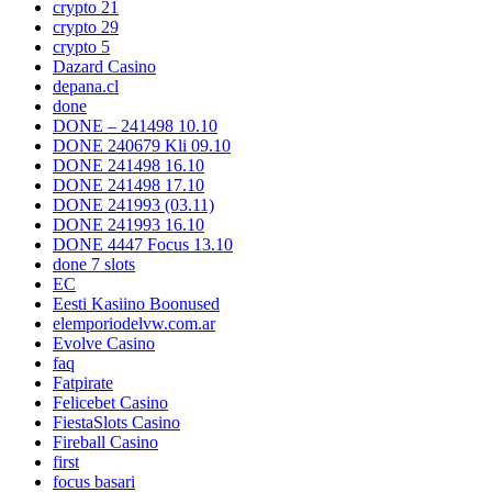
crypto 21
crypto 29
crypto 5
Dazard Casino
depana.cl
done
DONE – 241498 10.10
DONE 240679 Kli 09.10
DONE 241498 16.10
DONE 241498 17.10
DONE 241993 (03.11)
DONE 241993 16.10
DONE 4447 Focus 13.10
done 7 slots
EC
Eesti Kasiino Boonused
elemporiodelvw.com.ar
Evolve Casino
faq
Fatpirate
Felicebet Casino
FiestaSlots Casino
Fireball Casino
first
focus basari