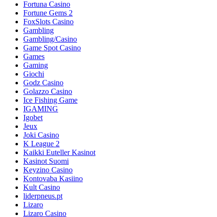
Fortuna Casino
Fortune Gems 2
FoxSlots Casino
Gambling
Gambling/Casino
Game Spot Casino
Games
Gaming
Giochi
Godz Casino
Golazzo Casino
Ice Fishing Game
IGAMING
Igobet
Jeux
Joki Casino
K League 2
Kaikki Euteller Kasinot
Kasinot Suomi
Keyzino Casino
Kontovaba Kasiino
Kult Casino
liderpneus.pt
Lizaro
Lizaro Casino