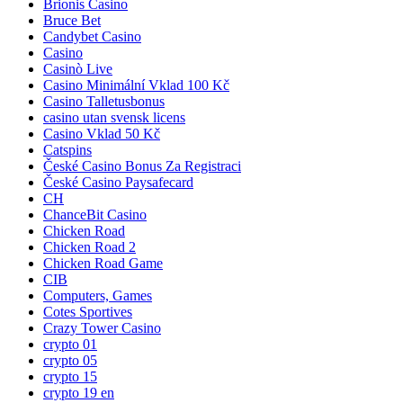
Brionis Casino
Bruce Bet
Candybet Casino
Casino
Casinò Live
Casino Minimální Vklad 100 Kč
Casino Talletusbonus
casino utan svensk licens
Casino Vklad 50 Kč
Catspins
České Casino Bonus Za Registraci
České Casino Paysafecard
CH
ChanceBit Casino
Chicken Road
Chicken Road 2
Chicken Road Game
CIB
Computers, Games
Cotes Sportives
Crazy Tower Сasino
crypto 01
crypto 05
crypto 15
crypto 19 en