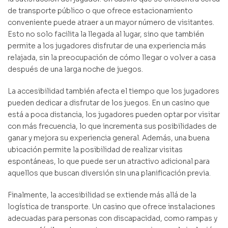
de transporte público o que ofrece estacionamiento
conveniente puede atraer a un mayor número de visitantes.
Esto no solo facilita la llegada al lugar, sino que también
permite a los jugadores disfrutar de una experiencia más
relajada, sin la preocupación de cómo llegar o volver a casa
después de una larga noche de juegos.
La accesibilidad también afecta el tiempo que los jugadores
pueden dedicar a disfrutar de los juegos. En un casino que
está a poca distancia, los jugadores pueden optar por visitar
con más frecuencia, lo que incrementa sus posibilidades de
ganar y mejora su experiencia general. Además, una buena
ubicación permite la posibilidad de realizar visitas
espontáneas, lo que puede ser un atractivo adicional para
aquellos que buscan diversión sin una planificación previa.
Finalmente, la accesibilidad se extiende más allá de la
logística de transporte. Un casino que ofrece instalaciones
adecuadas para personas con discapacidad, como rampas y