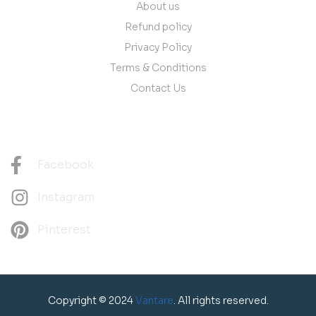
About us
Refund policy
Privacy Policy
Terms & Conditions
Contact Us
Follow Us
Facebook
Instagram
Pinterest
Copyright © 2024
Vantare
. All rights reserved.