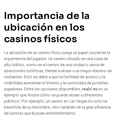
Importancia de la
ubicación en los
casinos físicos
La ubicación de un casino físico juega un papel crucial en la
experiencia del jugador. Un casino situado en una zona de
alto tráfico, como en el centro de una ciudad o cerca de
atracciones turísticas, tiende a atraer a un mayor número de
visitantes. Esto se debe a que la facilidad de acceso y la
visibilidad aumentan el interés y la curiosidad de posibles
jugadores. Entre las opciones disponibles,
realz1.es
es un
ejemplo que ilustra cómo se puede atraer a diferentes
públicos. Por ejemplo, un casino en Las Vegas no solo se
beneficia de su renombre, sino también de la gran afluencia
de turistas que buscan entretenimiento.