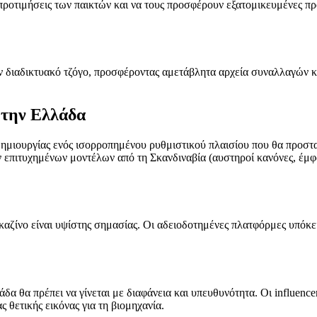
ροτιμήσεις των παικτών και να τους προσφέρουν εξατομικευμένες προ
διαδικτυακό τζόγο, προσφέροντας αμετάβλητα αρχεία συναλλαγών και 
 την Ελλάδα
ημιουργίας ενός ισορροπημένου ρυθμιστικού πλαισίου που θα προστατε
ων επιτυχημένων μοντέλων από τη Σκανδιναβία (αυστηροί κανόνες, έμ
αζίνο είναι υψίστης σημασίας. Οι αδειοδοτημένες πλατφόρμες υπόκειν
άδα θα πρέπει να γίνεται με διαφάνεια και υπευθυνότητα. Οι influen
ς θετικής εικόνας για τη βιομηχανία.