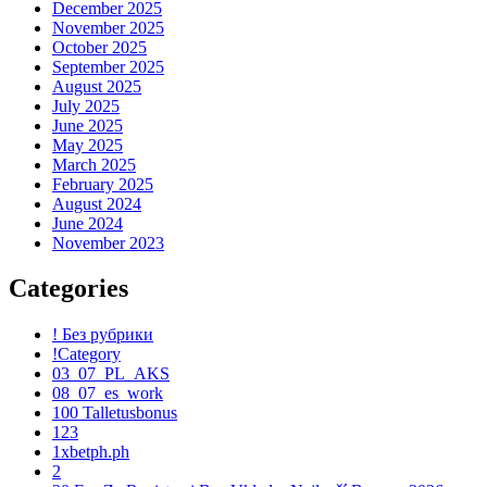
December 2025
November 2025
October 2025
September 2025
August 2025
July 2025
June 2025
May 2025
March 2025
February 2025
August 2024
June 2024
November 2023
Categories
! Без рубрики
!Category
03_07_PL_AKS
08_07_es_work
100 Talletusbonus
123
1xbetph.ph
2