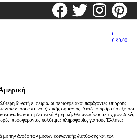
0
0
₹
0.00
 Αμερική
αλύτερη δυνατή εμπειρία, οι περιφερειακοί παράγοντες επιρροής
τών των τάσεων είναι ζωτικής σημασίας. Αυτό το άρθρο θα εξετάσει
Σκανδιναβία και τη Λατινική Αμερική. Θα αναλύσουμε τις μοναδικές
 αγορές, προσφέροντας πολύτιμες πληροφορίες για τους Έλληνες
κά με την άνοδο των μέσων κοινωνικής δικτύωσης και των