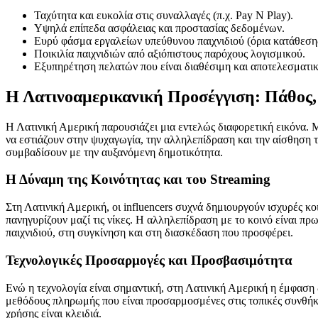
Ταχύτητα και ευκολία στις συναλλαγές (π.χ. Pay N Play).
Υψηλά επίπεδα ασφάλειας και προστασίας δεδομένων.
Ευρύ φάσμα εργαλείων υπεύθυνου παιχνιδιού (όρια κατάθεση
Ποικιλία παιχνιδιών από αξιόπιστους παρόχους λογισμικού.
Εξυπηρέτηση πελατών που είναι διαθέσιμη και αποτελεσματικ
Η Λατινοαμερικανική Προσέγγιση: Πάθος,
Η Λατινική Αμερική παρουσιάζει μια εντελώς διαφορετική εικόνα. Μ
να εστιάζουν στην ψυχαγωγία, την αλληλεπίδραση και την αίσθηση τ
συμβαδίσουν με την αυξανόμενη δημοτικότητα.
Η Δύναμη της Κοινότητας και του Streaming
Στη Λατινική Αμερική, οι influencers συχνά δημιουργούν ισχυρές κ
πανηγυρίζουν μαζί τις νίκες. Η αλληλεπίδραση με το κοινό είναι πρω
παιχνιδιού, στη συγκίνηση και στη διασκέδαση που προσφέρει.
Τεχνολογικές Προσαρμογές και Προσβασιμότητα
Ενώ η τεχνολογία είναι σημαντική, στη Λατινική Αμερική η έμφαση 
μεθόδους πληρωμής που είναι προσαρμοσμένες στις τοπικές συνθήκε
χρήσης είναι κλειδιά.