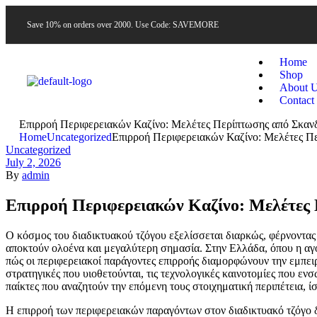
Save 10% on orders over 2000. Use Code: SAVEMORE
Home
Shop
About 
Contact
Επιρροή Περιφερειακών Καζίνο: Μελέτες Περίπτωσης από Σκανδ
Home
Uncategorized
Επιρροή Περιφερειακών Καζίνο: Μελέτες Πε
Uncategorized
July 2, 2026
By
admin
Επιρροή Περιφερειακών Καζίνο: Μελέτες 
Ο κόσμος του διαδικτυακού τζόγου εξελίσσεται διαρκώς, φέρνοντας 
αποκτούν ολοένα και μεγαλύτερη σημασία. Στην Ελλάδα, όπου η αγο
πώς οι περιφερειακοί παράγοντες επιρροής διαμορφώνουν την εμπειρ
στρατηγικές που υιοθετούνται, τις τεχνολογικές καινοτομίες που εν
παίκτες που αναζητούν την επόμενη τους στοιχηματική περιπέτεια, 
Η επιρροή των περιφερειακών παραγόντων στον διαδικτυακό τζόγο δε