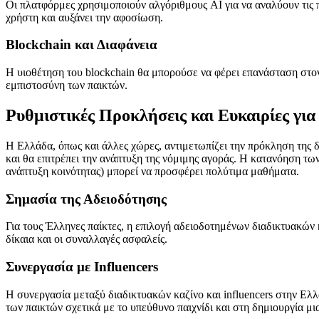
Οι πλατφόρμες χρησιμοποιούν αλγόριθμους AI για να αναλύουν τις π
χρήστη και αυξάνει την αφοσίωση.
Blockchain και Διαφάνεια
Η υιοθέτηση του blockchain θα μπορούσε να φέρει επανάσταση στον 
εμπιστοσύνη των παικτών.
Ρυθμιστικές Προκλήσεις και Ευκαιρίες για
Η Ελλάδα, όπως και άλλες χώρες, αντιμετωπίζει την πρόκληση της δ
και θα επιτρέπει την ανάπτυξη της νόμιμης αγοράς. Η κατανόηση τ
ανάπτυξη κοινότητας) μπορεί να προσφέρει πολύτιμα μαθήματα.
Σημασία της Αδειοδότησης
Για τους Έλληνες παίκτες, η επιλογή αδειοδοτημένων διαδικτυακών κ
δίκαια και οι συναλλαγές ασφαλείς.
Συνεργασία με Influencers
Η συνεργασία μεταξύ διαδικτυακών καζίνο και influencers στην Ελλ
των παικτών σχετικά με το υπεύθυνο παιχνίδι και στη δημιουργία μια