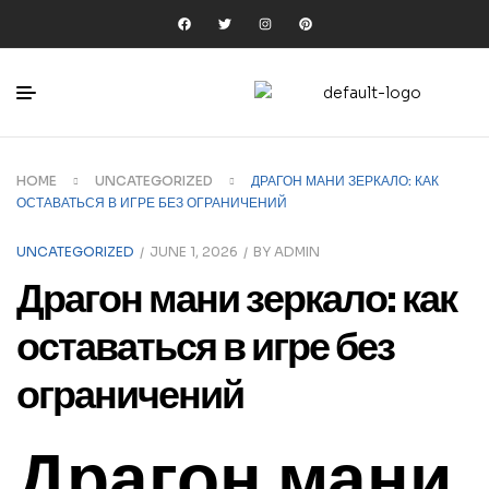
HOME
UNCATEGORIZED
ДРАГОН МАНИ ЗЕРКАЛО: КАК
ОСТАВАТЬСЯ В ИГРЕ БЕЗ ОГРАНИЧЕНИЙ
UNCATEGORIZED
JUNE 1, 2026
BY
ADMIN
Драгон мани зеркало: как
оставаться в игре без
ограничений
Драгон мани