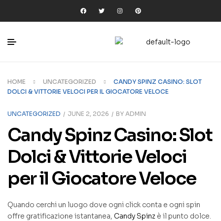
HOME
UNCATEGORIZED
CANDY SPINZ CASINO: SLOT
DOLCI & VITTORIE VELOCI PER IL GIOCATORE VELOCE
UNCATEGORIZED
JUNE 2, 2026
BY
ADMIN
Candy Spinz Casino: Slot
Dolci & Vittorie Veloci
per il Giocatore Veloce
Quando cerchi un luogo dove ogni click conta e ogni spin
offre gratificazione istantanea,
Candy Spinz
è il punto dolce.