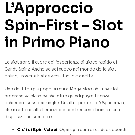
L’Approccio
Spin-First – Slot
in Primo Piano
Le slot sono il cuore dell’esperienza di gioco rapido di
Candy Spinz. Anche se sei nuovo nel mondo delle slot
online, troverai l’interfaccia facile e diretta.
Uno dei titoli più popolari qui è Mega Moolah – una slot
progressiva classica che offre grandi payout senza
richiedere sessioni lunghe. Un altro preferito è Spaceman,
che mantiene alta l’emozione con frequenti bonus e una
disposizione semplice.
Cicli di Spin Veloci:
Ogni spin dura circa due secondi –