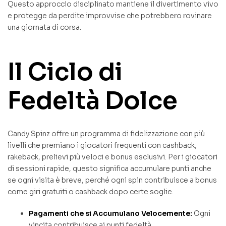
Questo approccio disciplinato mantiene il divertimento vivo
e protegge da perdite improvvise che potrebbero rovinare
una giornata di corsa.
Il Ciclo di
Fedeltà Dolce
Candy Spinz offre un programma di fidelizzazione con più
livelli che premiano i giocatori frequenti con cashback,
rakeback, prelievi più veloci e bonus esclusivi. Per i giocatori
di sessioni rapide, questo significa accumulare punti anche
se ogni visita è breve, perché ogni spin contribuisce a bonus
come giri gratuiti o cashback dopo certe soglie.
Pagamenti che si Accumulano Velocemente:
Ogni
vincita contribuisce ai punti fedeltà