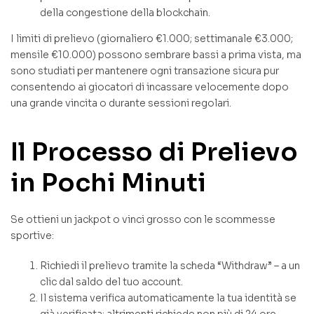
della congestione della blockchain.
I limiti di prelievo (giornaliero €1.000; settimanale €3.000;
mensile €10.000) possono sembrare bassi a prima vista, ma
sono studiati per mantenere ogni transazione sicura pur
consentendo ai giocatori di incassare velocemente dopo
una grande vincita o durante sessioni regolari.
Il Processo di Prelievo
in Pochi Minuti
Se ottieni un jackpot o vinci grosso con le scommesse
sportive:
Richiedi il prelievo tramite la scheda “Withdraw” – a un
clic dal saldo del tuo account.
Il sistema verifica automaticamente la tua identità se
già verificata; altrimenti richiede non più di 24 ore.