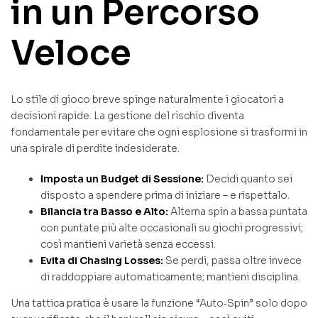
in un Percorso
Veloce
Lo stile di gioco breve spinge naturalmente i giocatori a
decisioni rapide. La gestione del rischio diventa
fondamentale per evitare che ogni esplosione si trasformi in
una spirale di perdite indesiderate.
Imposta un Budget di Sessione:
Decidi quanto sei
disposto a spendere prima di iniziare – e rispettalo.
Bilancia tra Basso e Alto:
Alterna spin a bassa puntata
con puntate più alte occasionali su giochi progressivi;
così mantieni varietà senza eccessi.
Evita di Chasing Losses:
Se perdi, passa oltre invece
di raddoppiare automaticamente; mantieni disciplina.
Una tattica pratica è usare la funzione “Auto‑Spin” solo dopo