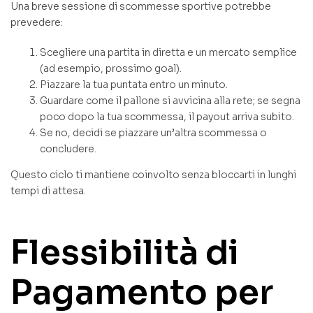
Una breve sessione di scommesse sportive potrebbe
prevedere:
Scegliere una partita in diretta e un mercato semplice
(ad esempio, prossimo goal).
Piazzare la tua puntata entro un minuto.
Guardare come il pallone si avvicina alla rete; se segna
poco dopo la tua scommessa, il payout arriva subito.
Se no, decidi se piazzare un’altra scommessa o
concludere.
Questo ciclo ti mantiene coinvolto senza bloccarti in lunghi
tempi di attesa.
Flessibilità di
Pagamento per