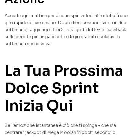
Accedi ogni mattina per cinque spin veloci alle slot più uno
giro rapido al live casino. Dopo dieci sessioni simili in due
settimane, raggiungi il Tier 2 – ora godi del 5% di cashback
sulle perdite più un pacchetto di giri gratuiti esclusivi la
settimana successiva!
La Tua Prossima
Dolce Sprint
Inizia Qui
Se l’emozione istantanea è ciò che ti spinge – che sia
centrare i jackpot di Mega Moolah in pochi secondi o