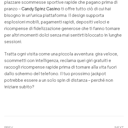
piazzare scommesse sportive rapide che pagano prima di
pranzo –
Candy Spinz Casino
ti offre tutto ciò di cui hai
bisogno in un’unica piattaforma. Il design supporta
esplosioni mobili, pagamenti rapidi, depositi veloci e
ricompense di fidelizzazione generose che ti fanno tornare
per altri momenti dolci senza mai sentirti bloccato in lunghe
sessioni.
Tratta ogni visita come una piccola avventura: gira veloce,
scommetti con intelligenza, reclama quei giri gratuiti e
raccogli ricompense rapide prima di tornare alla vita fuori
dallo schermo del telefono. Il tuo prossimo jackpot
potrebbe essere a un solo spin di distanza – perché non
iniziare subito?
PREV
NEXT