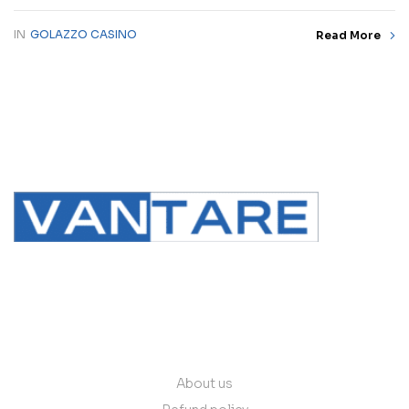
IN
GOLAZZO CASINO
Read More
contact@vantare.in
Quick Links
About us