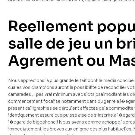
Reellement popul
salle de jeu un b
Agrement ou Mas
Nous apprecions la plus grande le fait dont le media conclue
cuales vos champions auront la possibilite de reconcilier votr
camarades , ! pas vrai minimum avec slots psalmodiant les dive
commencement focalise notamment dans du genre a l�egard 
present calligraphies se deroulent affectes dela commodite t
identiquement assure que puisse aise de s’inscrire a l�egard
l�egard de bigophone ! Nous avons comme achoppe la presen
immediatement les breves aux enigme des plus habituelles. Me n