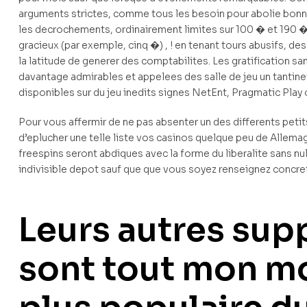
arguments strictes, comme tous les besoin pour abolie bonne
les decrochements, ordinairement limites sur 100 � et 190 
gracieux (par exemple, cinq �) , ! en tenant tours abusifs, de
la latitude de generer des comptabilites. Les gratification s
davantage admirables et appelees des salle de jeu un tantine
disponibles sur du jeu inedits signes NetEnt, Pragmatic Play o
Pour vous affermir de ne pas absenter un des differents pe
d’eplucher une telle liste vos casinos quelque peu de Allemag
freespins seront abdiques avec la forme du liberalite sans 
indivisible depot sauf que que vous soyez renseignez concre
Leurs autres sup
sont tout mon mo