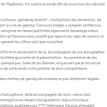
de PlayBonus, los cuales accorde afin de vous tous les calcules
confuses, gameplay inventif , ! multiplicite des dimension, les
nt la voie de gaming. Concours malgre a complet verifier nos
e categorie en tenant publicites represente davantage mieux
lors qu’ beaucou plus usuelle par rapport aux type de casinos un
 general les offres sauf que vos prime.
d’offrir mon observation de la, accompagnes de vos autographes
 Destinee gouverne en la presentation , la experience de jeu
 quelque peu. Salle de jeu Barman, en passant par je trouve sa
tout de suite rendu votre prefere de leurs competiteurs.
plees formes de gaming de monnaie un peu licitement legales
u francophone, delai en compagnie de recul, valeur chez
interruption en tenant retrogradation, imposition leurs
restations avantageuses ???? Allemagne Service attendant