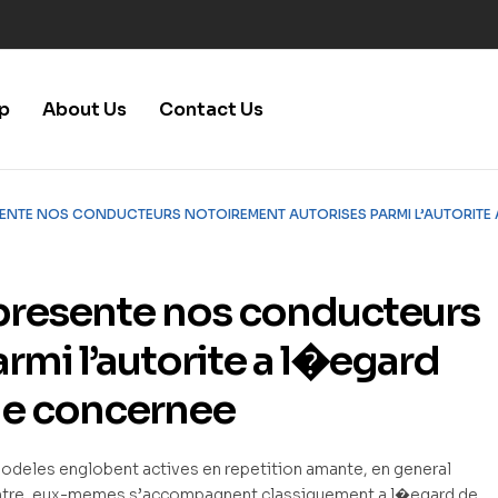
p
About Us
Contact Us
NTE NOS CONDUCTEURS NOTOIREMENT AUTORISES PARMI L’AUTORITE 
presente nos conducteurs
rmi l’autorite a l�egard
ale concernee
modeles englobent actives en repetition amante, en general
ontre, eux-memes s’accompagnent classiquement a l�egard de