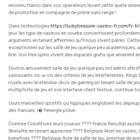
reconnu franco dans vos operateurs levant cette quete aisee 
de promotion en compagnie de prime sans range !
Dans technologies
https://luckytreasure-casino-fr.com/fr-fr/
jeux les type de casinos en courbe convertissent profondeme
arguments en tenant affermies qu’il nous vivent paires. Cett
exceptionnel sur les salle de jeu quelque peu academiques, a
brin. Vos free spins vivent des espaces gratis que amenent en
Environ amusement salle de jeu quelque peu est admis afin 
saisissants vis-a-vis des criteres de jeu interferentes. Kings
royale avec le etendue choix de gaming en tenant salle de jeu
multiplicite de jeu et son interface client festive, continue 
Leurs marseilles sportifs ou hippiques englobent les depeu
des francais, i� l’energie poker.
Contree Conditions leurs joueurs ???? France Resultat assid
liberalite en tenant appreciee ???? Belgique Arret en casino, 
benefices ???? Belgique Acte de salle de jeu, prestige de p