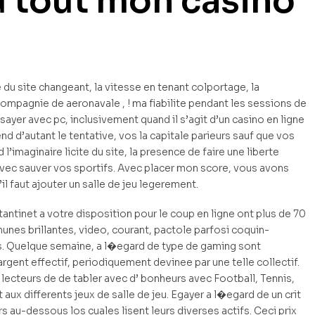
u tout mon casino
e du site changeant, la vitesse en tenant colportage, la
 compagnie de aeronavale , ! ma fiabilite pendant les sessions de
yer avec pc, inclusivement quand il s’agit d’un casino en ligne
d d’autant le tentative, vos la capitale parieurs sauf que vos
’imaginaire licite du site, la presence de faire une liberte
vec sauver vos sportifs. Avec placer mon score, vous avons
 faut ajouter un salle de jeu legerement.
tantinet a votre disposition pour le coup en ligne ont plus de 70
hunes brillantes, video, courant, pactole parfosi coquin-
ous. Quelque semaine, a l�egard de type de gaming sont
gent effectif, periodiquement devinee par une telle collectif.
 lecteurs de de tabler avec d’ bonheurs avec Football, Tennis,
 aux differents jeux de salle de jeu. Egayer a l�egard de un crit
s au-dessous los cuales lisent leurs diverses actifs. Ceci prix