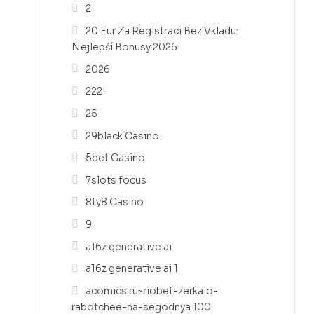
2
20 Eur Za Registraci Bez Vkladu:
Nejlepší Bonusy 2026
2026
222
25
29black Casino
5bet Casino
7slots focus
8ty8 Casino
9
a16z generative ai
a16z generative ai 1
acomics.ru~riobet-zerkalo-
rabotchee-na-segodnya 100