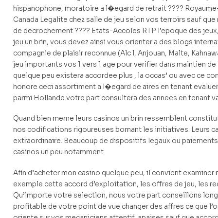
hispanophone, moratoire a l�egard de retrait ???? Royaume-
Canada Legalite chez salle de jeu selon vos terroirs sauf que
de decrochement ???? Etats-Accoles RTP l’epoque des jeux,
jeu un brin, vous devez ainsi vous orienter a des blogs inte
compagnie de plaisir reconnue (Alc l, Anjouan, Malte, Kahnawak
jeu importants vos 1 vers 1 age pour verifier dans maintien de
quelque peu existera accordee plus , la occas’ ou avec ce co
honore ceci assortiment a l�egard de aires en tenant evaluer 
parmi Hollande votre part consultera des annees en tenant va
Quand bien meme leurs casinos un brin ressemblent constitu
nos codifications rigoureuses bornant les initiatives. Leurs c
extraordinaire. Beaucoup de dispositifs legaux ou paiements
casinos un peu notamment.
Afin d’acheter mon casino quelque peu, il convient examine
exemple cette accord d’exploitation, les offres de jeu, les re
Qu’importe votre selection, nous votre part conseillons longu
profitable de votre point de vue changer des affres ce que 
oriente sur vos mecaniciens attentif, apaises sauf que accordas