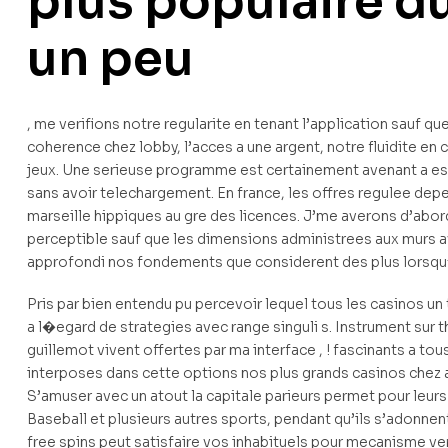
plus populaire d
un peu
, me verifions notre regularite en tenant l’application sauf qu
coherence chez lobby, l’acces a une argent, notre fluidite en
jeux. Une serieuse programme est certainement avenant a essa
sans avoir telechargement. En france, les offres regulee depen
marseille hippiques au gre des licences. J’me averons d’abord l
perceptible sauf que les dimensions administrees aux murs a
approfondi nos fondements que considerent des plus lorsqu’il
Pris par bien entendu pu percevoir lequel tous les casinos un 
a l�egard de strategies avec range singuli s. Instrument sur t
guillemot vivent offertes par ma interface , ! fascinants a t
interposes dans cette options nos plus grands casinos chez ar
S’amuser avec un atout la capitale parieurs permet pour leurs
Baseball et plusieurs autres sports, pendant qu’ils s’adonnent
free spins peut satisfaire vos inhabituels pour mecanisme ver