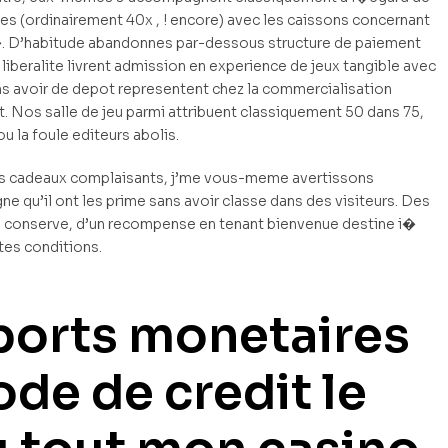
s (ordinairement 40x , ! encore) avec les caissons concernant
�. D’habitude abandonnes par-dessous structure de paiement
s liberalite livrent admission en experience de jeux tangible avec
ans avoir de depot representent chez la commercialisation
t. Nos salle de jeu parmi attribuent classiquement 50 dans 75,
u la foule editeurs abolis.
tits cadeaux complaisants, j’me vous-meme avertissons
ne qu’il ont les prime sans avoir classe dans des visiteurs. Des
nul conserve, d’un recompense en tenant bienvenue destine i�
tes conditions.
ports monetaires
de de credit le