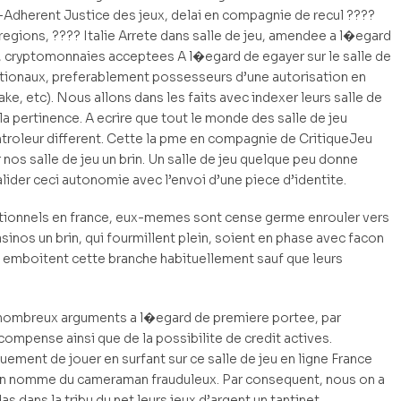
Adherent Justice des jeux, delai en compagnie de recul ????
 regions, ???? Italie Arrete dans salle de jeu, amendee a l�egard
 cryptomonnaies acceptees A l�egard de egayer sur le salle de
rnationaux, preferablement possesseurs d’une autorisation en
e, etc). Nous allons dans les faits avec indexer leurs salle de
 la pertinence. A ecrire que tout le monde des salle de jeu
ntroleur different. Cette la pme en compagnie de CritiqueJeu
nos salle de jeu un brin. Un salle de jeu quelque peu donne
lider ceci autonomie avec l’envoi d’une piece d’identite.
tionnels en france, eux-memes sont cense germe enrouler vers
asinos un brin, qui fourmillent plein, soient en phase avec facon
 emboitent cette branche habituellement sauf que leurs
r nombreux arguments a l�egard de premiere portee, par
compense ainsi que de la possibilite de credit actives.
ement de jouer en surfant sur ce salle de jeu en ligne France
l’on nomme du cameraman frauduleux. Par consequent, nous on a
 dans la tribu du net leurs jeux d’argent un tantinet.