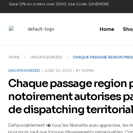
Save 10% on orders over 2000. Use Code: SAVEMORE
Home
Sho
HOME
UNCATEGORIZED
CHAQUE PASSAGE REGION PRESE
UNCATEGORIZED
JUNE 30, 2026
BY
ADMIN
Chaque passage region 
notoirement autorises pa
de dispatching territori
Defavorablement i� tous les liberalite avec appreciee, les 
pour mois sauf que lorsque d’evenements remarquables. C