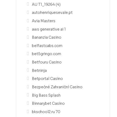
AU T1_19264 (4)
autohenriquesevale.pt
Avia Masters
aws generative ai 1
Bananzia Casino
belfastcabs.com
bet5gringo.com
Betfouru Casino
Betninja
Betportal Casino
Bezpečné Zahraniční Casino
Big Bass Splash
Binnarybet Casino
bkschool2.ru 70