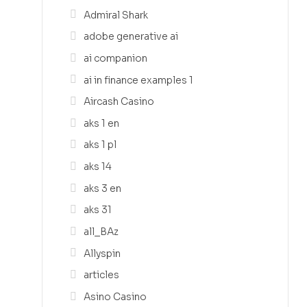
Admiral Shark
adobe generative ai
ai companion
ai in finance examples 1
Aircash Casino
aks 1 en
aks 1 pl
aks 14
aks 3 en
aks 31
all_BAz
Allyspin
articles
Asino Casino