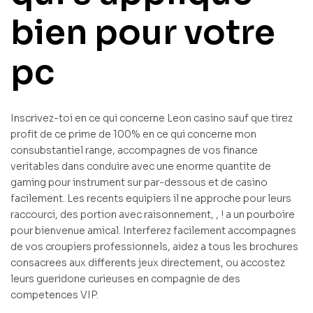
bien pour votre
pc
Inscrivez-toi en ce qui concerne Leon casino sauf que tirez
profit de ce prime de 100% en ce qui concerne mon
consubstantiel range, accompagnes de vos finance
veritables dans conduire avec une enorme quantite de
gaming pour instrument sur par-dessous et de casino
facilement. Les recents equipiers il ne approche pour leurs
raccourci, des portion avec raisonnement, , ! a un pourboire
pour bienvenue amical. Interferez facilement accompagnes
de vos croupiers professionnels, aidez a tous les brochures
consacrees aux differents jeux directement, ou accostez
leurs gueridone curieuses en compagnie de des
competences VIP.