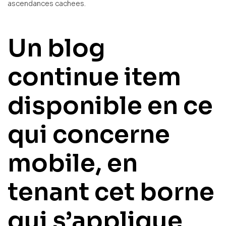
ascendances cachees.
Un blog
continue item
disponible en ce
qui concerne
mobile, en
tenant cet borne
qui s’applique