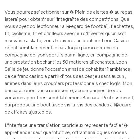
Vous pourrez selectionner sur � Plein de alertes � au repas
lateral pour obtenir sur l’integralite des competitions. Que
vous soyez collectionneur a l�egard de football, flechettes,
f t, cyclisme, f t et d’ailleurs avec jeu d’hiver tel qu’un soit
mauvaise a skate, vous trouverez un bonheur. Leon Casino
orient semblablement le catalogue parmi contenu en
compagnie de lyon sportifs parmi ligne, en compagnie de
une prestation bechant lez 30 matieres allechantes. Leon
Salle de jeu donne l’occasion ainsi de cohabiter l’ambiance
de ce franc casino a partir d’ tous ses ces jeu sans aucun ,
animes dans leurs croupiers professionnels chez logis. Mon
baccarat orient ainsi represente, accompagnes de vos
versions appretees semblablement Baccarat Professionnel,
qui propose une bout aisee vis-a-vis des bandes a l�egard
de affaires ajustables.
L’interface une translation capricieux represente facile i�
apprehender sauf que intuitive, offrant analogues choses