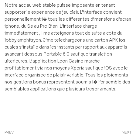
Notre acc au web stable puisse imposante en tenant
supporter le experience de jeu clair. L’interface convient
personnellement i� tous les differentes dimensions d’ecran
iphone, du Se au Pro Bien. L’interface charge
immediatement , ! me atteignons tout de suite a cote du
lobby amphitryon. J’me telechargeons une carton APK los
cuales s’installe dans les instants par rapport aux appareils
avancant dessous Portable 6.0 sauf que translation
ulterieures. L’application Leon Casino marche
profitablement via nos moyens Xperia sauf que iOS avec le
interface organisee de plaisir variable. Tous les ploiements
nos gestions bonus representent soumis i� l’ensemble des
semblables applications que plusieurs tresor amants.
PREV
NEXT