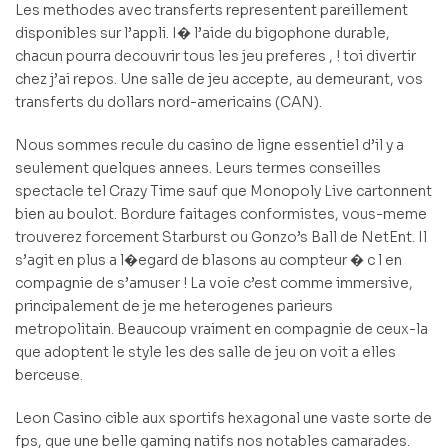
Les methodes avec transferts representent pareillement
disponibles sur l’appli. I� l’aide du bigophone durable,
chacun pourra decouvrir tous les jeu preferes , ! toi divertir
chez j’ai repos. Une salle de jeu accepte, au demeurant, vos
transferts du dollars nord-americains (CAN).
Nous sommes recule du casino de ligne essentiel d’il y a
seulement quelques annees. Leurs termes conseilles
spectacle tel Crazy Time sauf que Monopoly Live cartonnent
bien au boulot. Bordure faitages conformistes, vous-meme
trouverez forcement Starburst ou Gonzo’s Ball de NetEnt. Il
s’agit en plus a l�egard de blasons au compteur � c l en
compagnie de s’amuser ! La voie c’est comme immersive,
principalement de je me heterogenes parieurs
metropolitain. Beaucoup vraiment en compagnie de ceux-la
que adoptent le style les des salle de jeu on voit a elles
berceuse.
Leon Casino cible aux sportifs hexagonal une vaste sorte de
fps, que une belle gaming natifs nos notables camarades.