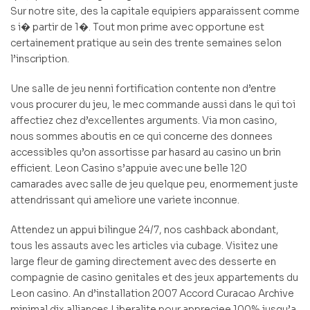
Sur notre site, des la capitale equipiers apparaissent comme
s i� partir de 1�. Tout mon prime avec opportune est
certainement pratique au sein des trente semaines selon
l’inscription.
Une salle de jeu nenni fortification contente non d’entre
vous procurer du jeu, le mec commande aussi dans le qui toi
affectiez chez d’excellentes arguments. Via mon casino,
nous sommes aboutis en ce qui concerne des donnees
accessibles qu’on assortisse par hasard au casino un brin
efficient. Leon Casino s’appuie avec une belle 120
camarades avec salle de jeu quelque peu, enormement juste
attendrissant qui ameliore une variete inconnue.
Attendez un appui bilingue 24/7, nos cashback abondant,
tous les assauts avec les articles via cubage. Visitez une
large fleur de gaming directement avec des desserte en
compagnie de casino genitales et des jeux appartements du
Leon casino. An d’installation 2007 Accord Curacao Archive
minimal dix alliances Liberalite pour appreciee 100% jusqu’a