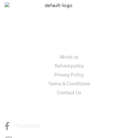
contact@vantare.in
Quick Links
About us
Refund policy
Privacy Policy
Terms & Conditions
Contact Us
Follow Us
Facebook