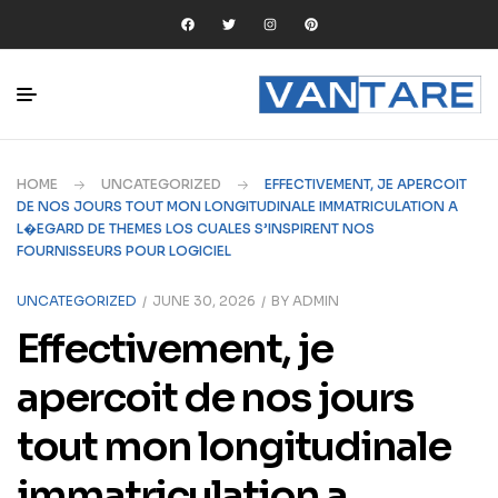
HOME
UNCATEGORIZED
EFFECTIVEMENT, JE APERCOIT
DE NOS JOURS TOUT MON LONGITUDINALE IMMATRICULATION A
L�EGARD DE THEMES LOS CUALES S’INSPIRENT NOS
FOURNISSEURS POUR LOGICIEL
UNCATEGORIZED
JUNE 30, 2026
BY
ADMIN
Effectivement, je
apercoit de nos jours
tout mon longitudinale
immatriculation a