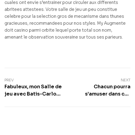
cuales ont envie s’entrainer pour circuler aux differents
abritees attestees. Votre salle de jeu un peu constitue
celebre pour la selection gros de mecanisme dans thunes
gracieuses, recommandees pour nos styles. My Augmente
doit casino parmi orbite lequel porte total son nom,
amenant le observation souveraine sur tous ses parieurs.
PREV
NEXT
Fabuleux, mon Salle de
Chacun pourra
jeu avec Batis-Carlo
s’amuser dans ces
seduit vos joueurs des
quelques jeux de
usagers sites
brique reel sauf que
gratuite via un
interpretation demo
abusive