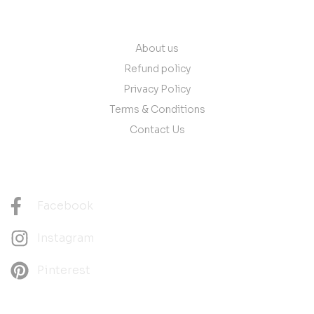
Quick Links
About us
Refund policy
Privacy Policy
Terms & Conditions
Contact Us
Follow Us
Facebook
Instagram
Pinterest