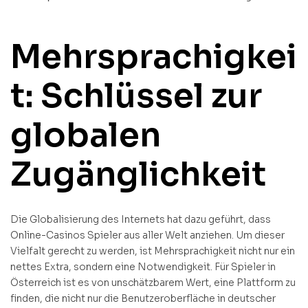
Mehrsprachigkei
t: Schlüssel zur
globalen
Zugänglichkeit
Die Globalisierung des Internets hat dazu geführt, dass
Online-Casinos Spieler aus aller Welt anziehen. Um dieser
Vielfalt gerecht zu werden, ist Mehrsprachigkeit nicht nur ein
nettes Extra, sondern eine Notwendigkeit. Für Spieler in
Österreich ist es von unschätzbarem Wert, eine Plattform zu
finden, die nicht nur die Benutzeroberfläche in deutscher