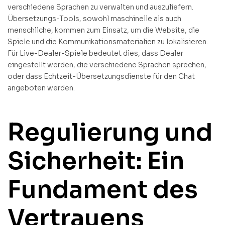
verschiedene Sprachen zu verwalten und auszuliefern.
Übersetzungs-Tools, sowohl maschinelle als auch
menschliche, kommen zum Einsatz, um die Website, die
Spiele und die Kommunikationsmaterialien zu lokalisieren.
Für Live-Dealer-Spiele bedeutet dies, dass Dealer
eingestellt werden, die verschiedene Sprachen sprechen,
oder dass Echtzeit-Übersetzungsdienste für den Chat
angeboten werden.
Regulierung und
Sicherheit: Ein
Fundament des
Vertrauens