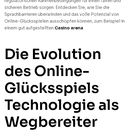
regulatorischen Rahmenbedingungen für einen fairen und
sicheren Betrieb sorgen. Entdecken Sie, wie Sie die
Sprachbarrieren überwinden und das volle Potenzial von
Online-Glücksspielen ausschöpfen können, zum Beispiel in
einem gut aufgestellten
Casino arena
.
Die Evolution
des Online-
Glücksspiels
Technologie als
Wegbereiter