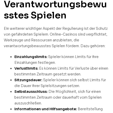
Verantwortungsbewu
sstes Spielen
Ein weiterer wichtiger Aspekt der Regulierung ist der Schutz
von gefährdeten Spielern. Online-Casinos sind verpflichtet,
Werkzeuge und Ressourcen anzubieten, die
verantwortungsbewusstes Spielen fördern. Dazu gehören:
Einzahlungslimits:
Spieler können Limits für ihre
Einzahlungen festlegen.
Verlustlimits:
Es können Limits für Verluste über einen
bestimmten Zeitraum gesetzt werden.
Sitzungsdauer:
Spieler können sich selbst Limits für
die Dauer ihrer Spielsitzungen setzen.
Selbstausschluss:
Die Möglichkeit, sich für einen
bestimmten Zeitraum oder dauerhaft vom Spielen
auszuschließen.
Informationen und Hilfsangebote:
Bereitstellung