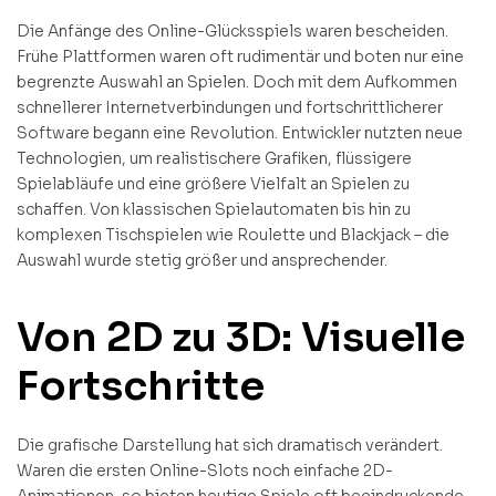
Die Anfänge des Online-Glücksspiels waren bescheiden.
Frühe Plattformen waren oft rudimentär und boten nur eine
begrenzte Auswahl an Spielen. Doch mit dem Aufkommen
schnellerer Internetverbindungen und fortschrittlicherer
Software begann eine Revolution. Entwickler nutzten neue
Technologien, um realistischere Grafiken, flüssigere
Spielabläufe und eine größere Vielfalt an Spielen zu
schaffen. Von klassischen Spielautomaten bis hin zu
komplexen Tischspielen wie Roulette und Blackjack – die
Auswahl wurde stetig größer und ansprechender.
Von 2D zu 3D: Visuelle
Fortschritte
Die grafische Darstellung hat sich dramatisch verändert.
Waren die ersten Online-Slots noch einfache 2D-
Animationen, so bieten heutige Spiele oft beeindruckende