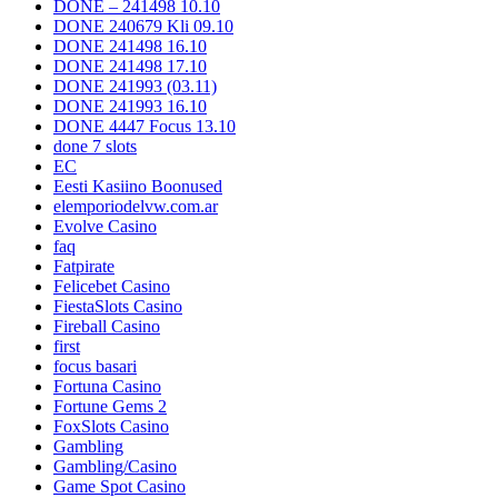
DONE – 241498 10.10
DONE 240679 Kli 09.10
DONE 241498 16.10
DONE 241498 17.10
DONE 241993 (03.11)
DONE 241993 16.10
DONE 4447 Focus 13.10
done 7 slots
EC
Eesti Kasiino Boonused
elemporiodelvw.com.ar
Evolve Casino
faq
Fatpirate
Felicebet Casino
FiestaSlots Casino
Fireball Casino
first
focus basari
Fortuna Casino
Fortune Gems 2
FoxSlots Casino
Gambling
Gambling/Casino
Game Spot Casino