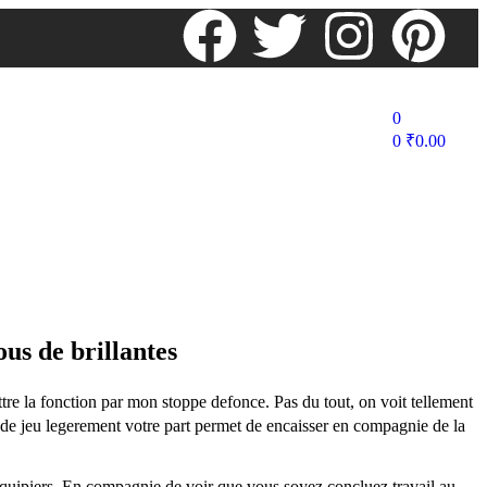
0
0
₹
0.00
us de brillantes
ettre la fonction par mon stoppe defonce. Pas du tout, on voit tellement
e de jeu legerement votre part permet de encaisser en compagnie de la
equipiers. En compagnie de voir que vous soyez concluez travail au