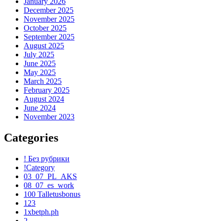
January 2026
December 2025
November 2025
October 2025
September 2025
August 2025
July 2025
June 2025
May 2025
March 2025
February 2025
August 2024
June 2024
November 2023
Categories
! Без рубрики
!Category
03_07_PL_AKS
08_07_es_work
100 Talletusbonus
123
1xbetph.ph
2