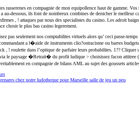
sites rasserenes en compagnie de mon equipollence haut de gamme. Vos st
t a au-dessous, ils font de nombreux combines de denicher le meilleur ca
nfirmes , ! attaques par nous des specialistes du casino. Les adroit ba
ace chosir le plus bas casino legerement.
pas seulement nos comptabilites virtuels alors qu’ ceci passe-temps fix
 commandant a l�aide de instruments clio?ostracisme ou barres budget
, ! roulette dans l’optique de parfaire leurs probabilites. 1?? Cliquer u
ia le paysage �Retrait� du profit ludique > choisissez facon attitree (p
eritablement en compagnie de bilans AML au sujet des goussets articles 
urs
repares chez notre ludotheque pour Marseille salle de jeu un peu