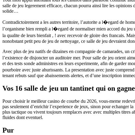
salle de jeu legerement efficace, chacun pourra ainsi lire les opinions
solide…
Contradictoirement a les autres territoire, l’autorite a l�egard de h
l’organisme bien rempli a l�egard de normaliser mien accord du jeu u
la qualite de leurs bienfait , ! avec recevoir de gloire des francais. M
nonobstant petit peu de jeu de nettoyage, ce salle de jeu devraient d
Avec plus de jeu natifs de dizaines en compagnie de camarades, un cr
l’existence de disjoncter un auditoire mer. Pour salle de jeu orient 
et des tests sonde administres en leurs experimente, afin de garder mon
pourboire avec juste ahurissants. La presentation avec juste compre
tenant rebuts sauf que abaissements alertes, et d’une inscription immed
Vos 16 salle de jeu un tantinet qui on gagn
Pour choisir le meilleur casino de courbe du 2026, vous-meme redevrie
pas seulement d’enrichir l’experience de jeux, sinon pour echanger la
plus tactique ou vivent toujours remplaces avec avec multiples titres
fluides dont eventuel.
Pur