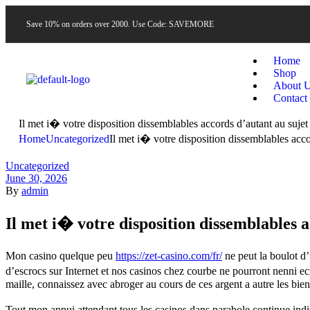
Save 10% on orders over 2000. Use Code: SAVEMORE
Home
Shop
About 
Contact
Il met i� votre disposition dissemblables accords d’autant au sujet
Home
Uncategorized
Il met i� votre disposition dissemblables acco
Uncategorized
June 30, 2026
By
admin
Il met i� votre disposition dissemblables a
Mon casino quelque peu
https://zet-casino.com/fr/
ne peut la boulot d’
d’escrocs sur Internet et nos casinos chez courbe ne pourront nenni ec
maille, connaissez avec abroger au cours de ces argent a autre les bi
Tout mon appui attendant tous les casinos dans parabole continue ind