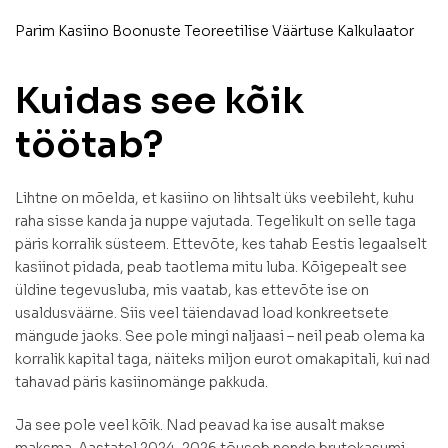
Parim Kasiino Boonuste Teoreetilise Väärtuse Kalkulaator
Kuidas see kõik
töötab?
Lihtne on mõelda, et kasiino on lihtsalt üks veebileht, kuhu
raha sisse kanda ja nuppe vajutada. Tegelikult on selle taga
päris korralik süsteem. Ettevõte, kes tahab Eestis legaalselt
kasiinot pidada, peab taotlema mitu luba. Kõigepealt see
üldine tegevusluba, mis vaatab, kas ettevõte ise on
usaldusväärne. Siis veel täiendavad load konkreetsete
mängude jaoks. See pole mingi naljaasi – neil peab olema ka
korralik kapital taga, näiteks miljon eurot omakapitali, kui nad
tahavad päris kasiinomänge pakkuda.
Ja see pole veel kõik. Nad peavad ka ise ausalt makse
maksma. Aastatel 2024–2026 tõuseb nende brutokasumi