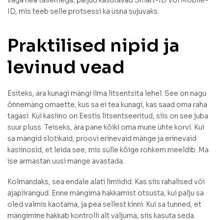
väga hea tasemega, paljud kasutavad Smart-ID või Mobile-
ID, mis teeb selle protsessi ka üsna sujuvaks.
Praktilised nipid ja
levinud vead
Esiteks, ära kunagi mängi ilma litsentsita lehel. See on nagu
õnnemäng omaette, kus sa ei tea kunagi, kas saad oma raha
tagasi. Kui kasiino on Eestis litsentseeritud, siis on see juba
suur pluss. Teiseks, ära pane kõiki oma mune ühte korvi. Kui
sa mängid slotikaid, proovi erinevaid mänge ja erinevaid
kasiinosid, et leida see, mis sulle kõige rohkem meeldib. Ma
ise armastan uusi mänge avastada.
Kolmandaks, sea endale alati limiidid. Kas siis rahalised või
ajapiirangud. Enne mängima hakkamist otsusta, kui palju sa
oled valmis kaotama, ja pea sellest kinni. Kui sa tunned, et
mängimine hakkab kontrolli alt väljuma, siis kasuta seda