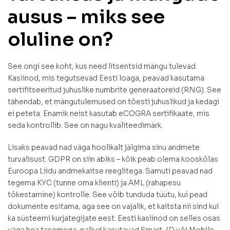
ausus – miks see
oluline on?
See ongi see koht, kus need litsentsid mängu tulevad.
Kasiinod, mis tegutsevad Eesti loaga, peavad kasutama
sertifitseeritud juhuslike numbrite generaatoreid (RNG). See
tähendab, et mängutulemused on tõesti juhuslikud ja kedagi
ei peteta. Enamik neist kasutab eCOGRA sertifikaate, mis
seda kontrollib. See on nagu kvaliteedimärk.
Lisaks peavad nad väga hoolikalt jälgima sinu andmete
turvalisust. GDPR on siin abiks – kõik peab olema kooskõlas
Euroopa Liidu andmekaitse reeglitega. Samuti peavad nad
tegema KYC (tunne oma klienti) ja AML (rahapesu
tõkestamine) kontrolle. See võib tunduda tüütu, kui pead
dokumente esitama, aga see on vajalik, et kaitsta nii sind kui
ka süsteemi kurjategijate eest. Eesti kasiinod on selles osas