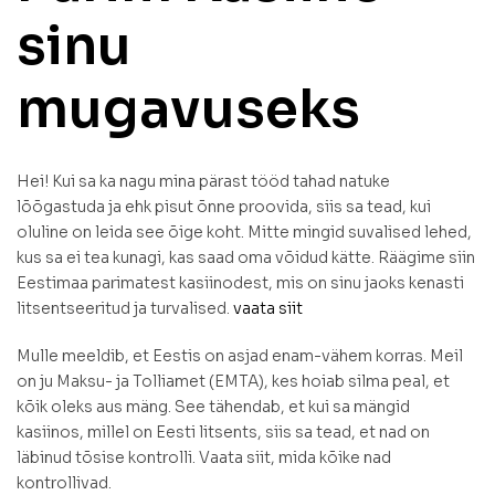
sinu
mugavuseks
Hei! Kui sa ka nagu mina pärast tööd tahad natuke
lõõgastuda ja ehk pisut õnne proovida, siis sa tead, kui
oluline on leida see õige koht. Mitte mingid suvalised lehed,
kus sa ei tea kunagi, kas saad oma võidud kätte. Räägime siin
Eestimaa parimatest kasiinodest, mis on sinu jaoks kenasti
litsentseeritud ja turvalised.
vaata siit
Mulle meeldib, et Eestis on asjad enam-vähem korras. Meil
on ju Maksu- ja Tolliamet (EMTA), kes hoiab silma peal, et
kõik oleks aus mäng. See tähendab, et kui sa mängid
kasiinos, millel on Eesti litsents, siis sa tead, et nad on
läbinud tõsise kontrolli. Vaata siit, mida kõike nad
kontrollivad.