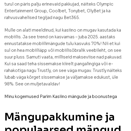
turul on päris palju erinevaid pakkujad, näiteks Olympic
Entertainment Group, Coolbet, Tonybet, OlyBet ja ka
rahvusvahelised tegijad nagu Bet365.
Mulle on alati meeldinud, kui kasiino on mugav kasutada ka
mobiilis. Ja see trend on kasvamas – juba 2025. aastaks
ennustatakse mobiilimängude tulu kasvuks 70%! Nii et kui
sul on hea mobiiliäpp või mobiilisõbralik veebileht, on see
suur pluss. Samuti vaata, milliseid makseviise nad pakuvad.
Kui sa saad teha sissemakse kiirelt pangalingiga või e-
rahakotiga nagu Trustly, on see väga mugav. Trustly näiteks
lubab väga kõrget sissemakse ja väljamakse edukust, üle
98%. See on muljetavaldav!
Minu kogemused Parim Kasiino mängude ja boonustega
Mängupakkumine ja
populaarsed mängud