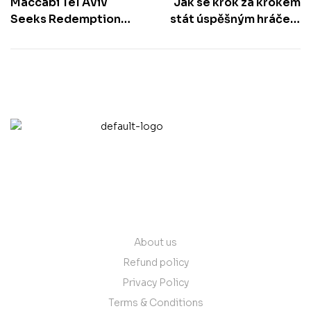
Maccabi Tel Aviv
Jak se krok za krokem
Seeks Redemption
stát úspěšným hráčem
Against Hapoel Beer
v hazardu
Sheva in State Cup.
contact@vantare.in
Quick Links
About us
Refund policy
Privacy Policy
Terms & Conditions