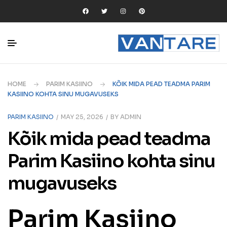
HOME
PARIM KASIINO
KÕIK MIDA PEAD TEADMA PARIM
KASIINO KOHTA SINU MUGAVUSEKS
PARIM KASIINO
MAY 25, 2026
BY
ADMIN
Kõik mida pead teadma
Parim Kasiino kohta sinu
mugavuseks
Parim Kasiino