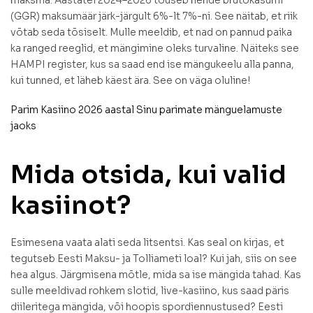
(GGR) maksumäär järk-järgult 6%-lt 7%-ni. See näitab, et riik
võtab seda tõsiselt. Mulle meeldib, et nad on pannud paika
ka ranged reeglid, et mängimine oleks turvaline. Näiteks see
HAMPI register, kus sa saad end ise mängukeelu alla panna,
kui tunned, et läheb käest ära. See on väga oluline!
Parim Kasiino 2026 aastal Sinu parimate mänguelamuste
jaoks
Mida otsida, kui valid
kasiinot?
Esimesena vaata alati seda litsentsi. Kas seal on kirjas, et
tegutseb Eesti Maksu- ja Tolliameti loal? Kui jah, siis on see
hea algus. Järgmisena mõtle, mida sa ise mängida tahad. Kas
sulle meeldivad rohkem slotid, live-kasiino, kus saad päris
diileritega mängida, või hoopis spordiennustused? Eesti