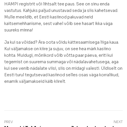
HAMPI registrit või lihtsalt tee paus. See on sinu enda
vastutus. Kahjuks paljud unustavad seda ja siis kahetsevad.
Mulle meeldib, et Eesti kasiinod pakuvad neid
kaitsemehhanisme, sest vahel võib see hasart ikka väga
suureks minna!
Ja kui sa võidad? Ära oota võidu kättesaamisega liiga kaua.
Kui väljamakse on kiire ja sujuv, on see hea märk kasiino
kohta. Muidugi, mõnikord võib võtta paar päeva, eriti kui
tegemist on suurema summaga või nädalavahetusega, aga
kui see venib nädalate viisi, siis on midagi valesti. Üldiselt on
Eesti turul tegutsevad kasiinod selles osas väga korralikud,
enamik väljamakseid käib kiirelt.
PREV
NEXT