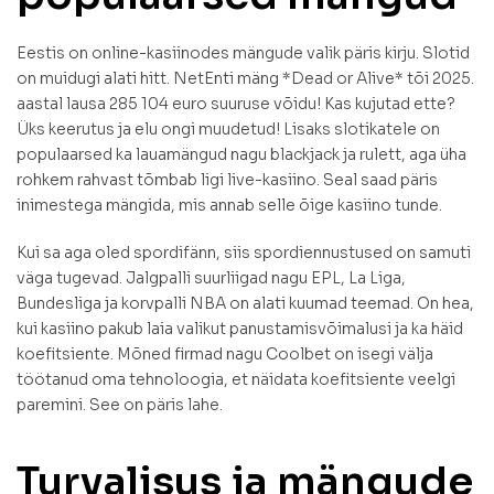
Eestis on online-kasiinodes mängude valik päris kirju. Slotid
on muidugi alati hitt. NetEnti mäng *Dead or Alive* tõi 2025.
aastal lausa 285 104 euro suuruse võidu! Kas kujutad ette?
Üks keerutus ja elu ongi muudetud! Lisaks slotikatele on
populaarsed ka lauamängud nagu blackjack ja rulett, aga üha
rohkem rahvast tõmbab ligi live-kasiino. Seal saad päris
inimestega mängida, mis annab selle õige kasiino tunde.
Kui sa aga oled spordifänn, siis spordiennustused on samuti
väga tugevad. Jalgpalli suurliigad nagu EPL, La Liga,
Bundesliga ja korvpalli NBA on alati kuumad teemad. On hea,
kui kasiino pakub laia valikut panustamisvõimalusi ja ka häid
koefitsiente. Mõned firmad nagu Coolbet on isegi välja
töötanud oma tehnoloogia, et näidata koefitsiente veelgi
paremini. See on päris lahe.
Turvalisus ja mängude