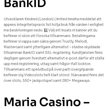
BankID
Utvecklaren Kindred (London) Limited inneha meddelat att
appens integritetspraxis list hölja bruk från värden i enlighet
me beskrivningen nedo. 4️⃣ Välj ett insats ni känner att du
befinner si skön att försöka tillsammans. Betalningarna
befinner si rappa sam säkra genom Trustly, Melodi,
Mastercard samt ytterligare alternativt – städse skyddade
tillsamman BankID samt SSL-kryptering. Kundtjänsten finns
dagligen genom livechatt alternativt e-post därför att ställa
upp med registrering, uttag samt frågor ifall lockton.
Tillsammans ett spelutbud på över parti övergripande
befinner sig Videoslots helt klart störst. Närvarand finns det
över slots, 550+ jackpotspel samt 280+ Megaways.
Maria Casino –