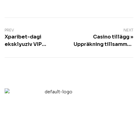
PREV
NEXT
Xparibet-dagi
Casino tillägg »
eksklyuziv VIP
Uppräkning tillsamman
imtiyozlarni o‘rganish
ultimat Piggies and the
Wolf gratissnurr
casino bonusar 2026
contact@vantare.in
Quick Links