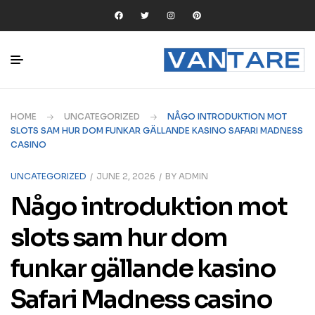
HOME
UNCATEGORIZED
NÅGO INTRODUKTION MOT
SLOTS SAM HUR DOM FUNKAR GÄLLANDE KASINO SAFARI MADNESS
CASINO
UNCATEGORIZED
JUNE 2, 2026
BY
ADMIN
Någo introduktion mot
slots sam hur dom
funkar gällande kasino
Safari Madness casino