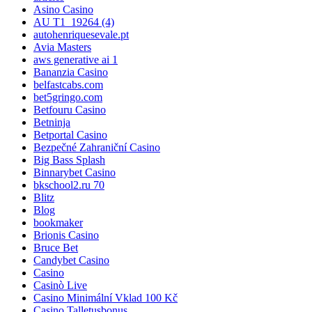
Asino Casino
AU T1_19264 (4)
autohenriquesevale.pt
Avia Masters
aws generative ai 1
Bananzia Casino
belfastcabs.com
bet5gringo.com
Betfouru Casino
Betninja
Betportal Casino
Bezpečné Zahraniční Casino
Big Bass Splash
Binnarybet Casino
bkschool2.ru 70
Blitz
Blog
bookmaker
Brionis Casino
Bruce Bet
Candybet Casino
Casino
Casinò Live
Casino Minimální Vklad 100 Kč
Casino Talletusbonus