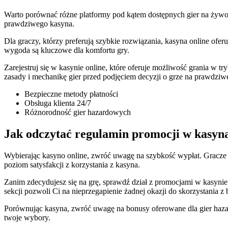
Warto porównać różne platformy pod kątem dostępnych gier na żywo.
prawdziwego kasyna.
Dla graczy, którzy preferują szybkie rozwiązania, kasyna online of
wygoda są kluczowe dla komfortu gry.
Zarejestruj się w kasynie online, które oferuje możliwość grania w
zasady i mechanikę gier przed podjęciem decyzji o grze na prawdziwe
Bezpieczne metody płatności
Obsługa klienta 24/7
Różnorodność gier hazardowych
Jak odczytać regulamin promocji w kasyn
Wybierając kasyno online, zwróć uwagę na szybkość wypłat. Gracze c
poziom satysfakcji z korzystania z kasyna.
Zanim zdecydujesz się na grę, sprawdź dział z promocjami w kasynie 
sekcji pozwoli Ci na nieprzegapienie żadnej okazji do skorzystania z
Porównując kasyna, zwróć uwagę na bonusy oferowane dla gier hazard
twoje wybory.