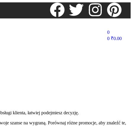
0
0
₹
0.00
ługi klienta, łatwiej podejmiesz decyzję.
oje szanse na wygraną. Porównaj różne promocje, aby znaleźć te,