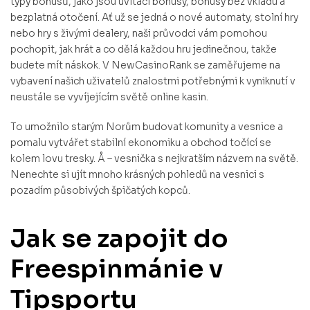
typy bonusů, jako jsou uvítací bonusy, bonusy bez vkladu a
bezplatná otočení. Ať už se jedná o nové automaty, stolní hry
nebo hry s živými dealery, naši průvodci vám pomohou
pochopit, jak hrát a co dělá každou hru jedinečnou, takže
budete mít náskok. V NewCasinoRank se zaměřujeme na
vybavení našich uživatelů znalostmi potřebnými k vyniknutí v
neustále se vyvíjejícím světě online kasin.
To umožnilo starým Norům budovat komunity a vesnice a
pomalu vytvářet stabilní ekonomiku a obchod točící se
kolem lovu tresky. Å – vesnička s nejkratším názvem na světě.
Nenechte si ujít mnoho krásných pohledů na vesnici s
pozadím působivých špičatých kopců.
Jak se zapojit do
Freespinmánie v
Tipsportu