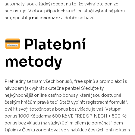
automaty jsou a žádný recept na to, že vyhrajete peníze,
neexistuje. V obou případech si už jen stačí vybrat nějakou
hru, spustit ji
millionercz.cz
a dobře se bavit.
Platební
metody
Přehledný seznam všech bonusů, free spinů a promo akcií s
návodem jak vyhrát skutečné peníze! Sledujte ty
nejvýhodnější online casino bonusy, které jsou dostupné
českým hráčům právě teď. Stačí vyplnit registrační formulář,
ověřit svoji totožnost a bonus bez vkladu je váš! Vstupní
bonus 1000 Kč zdarma 500 Kč VE FREE SPINECH + 500 Kč
bonus bez vkladu (na sázky) Jejím cílem je pomáhat lidem
žijícím v Česku zorientovat se v nabídce českých online kasin