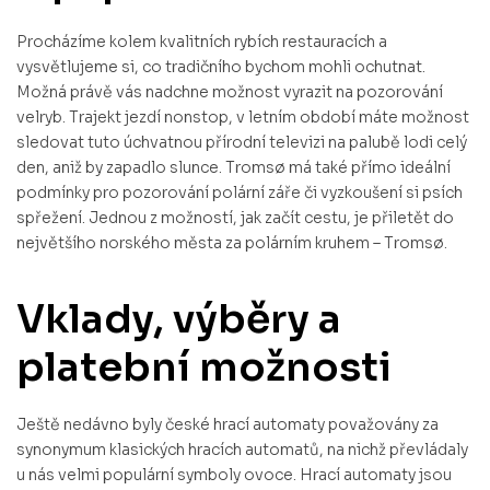
Procházíme kolem kvalitních rybích restauracích a
vysvětlujeme si, co tradičního bychom mohli ochutnat.
Možná právě vás nadchne možnost vyrazit na pozorování
velryb. Trajekt jezdí nonstop, v letním období máte možnost
sledovat tuto úchvatnou přírodní televizi na palubě lodi celý
den, aniž by zapadlo slunce. Tromsø má také přímo ideální
podmínky pro pozorování polární záře či vyzkoušení si psích
spřežení. Jednou z možností, jak začít cestu, je přiletět do
největšího norského města za polárním kruhem – Tromsø.
Vklady, výběry a
platební možnosti
Ještě nedávno byly české hrací automaty považovány za
synonymum klasických hracích automatů, na nichž převládaly
u nás velmi populární symboly ovoce. Hrací automaty jsou