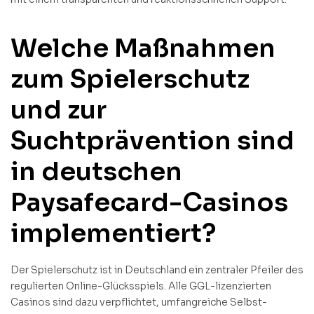
Welche Maßnahmen
zum Spielerschutz
und zur
Suchtprävention sind
in deutschen
Paysafecard-Casinos
implementiert?
Der Spielerschutz ist in Deutschland ein zentraler Pfeiler des
regulierten Online-Glücksspiels. Alle GGL-lizenzierten
Casinos sind dazu verpflichtet, umfangreiche Selbst-