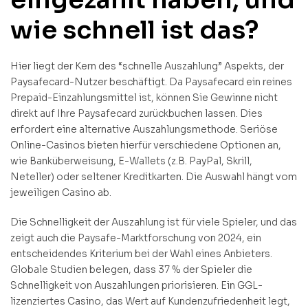
wie schnell ist das?
Hier liegt der Kern des “schnelle Auszahlung” Aspekts, der
Paysafecard-Nutzer beschäftigt. Da Paysafecard ein reines
Prepaid-Einzahlungsmittel ist, können Sie Gewinne nicht
direkt auf Ihre Paysafecard zurückbuchen lassen. Dies
erfordert eine alternative Auszahlungsmethode. Seriöse
Online-Casinos bieten hierfür verschiedene Optionen an,
wie Banküberweisung, E-Wallets (z.B. PayPal, Skrill,
Neteller) oder seltener Kreditkarten. Die Auswahl hängt vom
jeweiligen Casino ab.
Die Schnelligkeit der Auszahlung ist für viele Spieler, und das
zeigt auch die Paysafe-Marktforschung von 2024, ein
entscheidendes Kriterium bei der Wahl eines Anbieters.
Globale Studien belegen, dass 37 % der Spieler die
Schnelligkeit von Auszahlungen priorisieren. Ein GGL-
lizenziertes Casino, das Wert auf Kundenzufriedenheit legt,