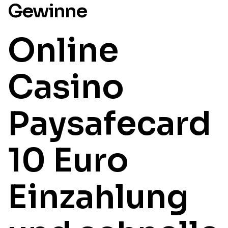
Gewinne
Online
Casino
Paysafecard
10 Euro
Einzahlung