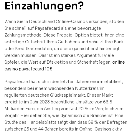
Einzahlungen?
Wenn Sie in Deutschland Online-Casinos erkunden, stoßen
Sie schnell auf Paysafecard als eine bevorzugte
Zahlungsmethode. Diese Prepaid-Option bietet Ihnen eine
sofortige Gutschrift Ihres Guthabens und schützt Ihre Bank-
oder Kreditkartendaten, da diese gar nicht erst hinterlegt
werden müssen. Das ist ein starkes Argument für viele
Spieler, die Wert auf Diskretion und Sicherheit legen.
online
casino paysafecard 10€
Paysafecard hat sich in den letzten Jahren enorm etabliert,
besonders bei einem wachsenden Nutzerkreis im
regulierten deutschen Glücksspielmarkt. Dieser Markt
erreichte im Jahr 2023 beachtliche Umsätze von 63,5
Milliarden Euro, ein Anstieg von fast 20 % im Vergleich zum
Vorjahr. Hier sehen Sie, wie dynamisch die Branche ist. Eine
Studie des Handelsblatts zeigt klar, dass 58 % der Befragten
zwischen 25 und 44 Jahren bereits in Online-Casinos aktiv