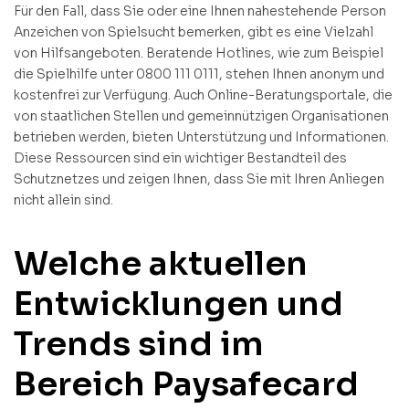
Für den Fall, dass Sie oder eine Ihnen nahestehende Person
Anzeichen von Spielsucht bemerken, gibt es eine Vielzahl
von Hilfsangeboten. Beratende Hotlines, wie zum Beispiel
die Spielhilfe unter 0800 111 0111, stehen Ihnen anonym und
kostenfrei zur Verfügung. Auch Online-Beratungsportale, die
von staatlichen Stellen und gemeinnützigen Organisationen
betrieben werden, bieten Unterstützung und Informationen.
Diese Ressourcen sind ein wichtiger Bestandteil des
Schutznetzes und zeigen Ihnen, dass Sie mit Ihren Anliegen
nicht allein sind.
Welche aktuellen
Entwicklungen und
Trends sind im
Bereich Paysafecard