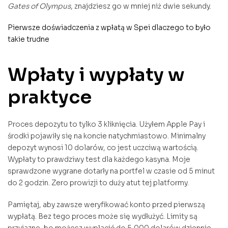
Gates of Olympus
, znajdziesz go w mniej niż dwie sekundy.
Pierwsze doświadczenia z wpłatą w Spei dlaczego to było
takie trudne
Wpłaty i wypłaty w
praktyce
Proces depozytu to tylko 3 kliknięcia. Użyłem Apple Pay i
środki pojawiły się na koncie natychmiastowo. Minimalny
depozyt wynosi 10 dolarów, co jest uczciwą wartością.
Wypłaty to prawdziwy test dla każdego kasyna. Moje
sprawdzone wygrane dotarły na portfel w czasie od 5 minut
do 2 godzin. Zero prowizji to duży atut tej platformy.
Pamiętaj, aby zawsze weryfikować konto przed pierwszą
wypłatą. Bez tego proces może się wydłużyć. Limity są
przyjazne, bo możesz wypłacić do 5,000 dolarów dziennie.