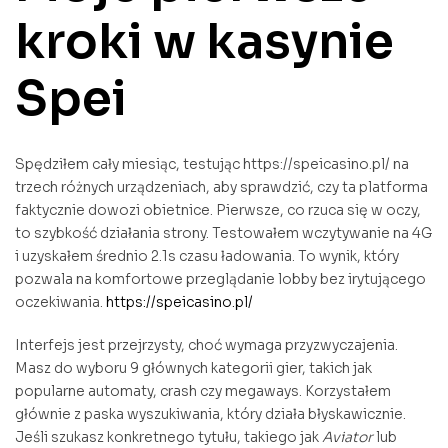
kroki w kasynie
Spei
Spędziłem cały miesiąc, testując https://speicasino.pl/ na
trzech różnych urządzeniach, aby sprawdzić, czy ta platforma
faktycznie dowozi obietnice. Pierwsze, co rzuca się w oczy,
to szybkość działania strony. Testowałem wczytywanie na 4G
i uzyskałem średnio 2.1s czasu ładowania. To wynik, który
pozwala na komfortowe przeglądanie lobby bez irytującego
oczekiwania.
https://speicasino.pl/
Interfejs jest przejrzysty, choć wymaga przyzwyczajenia.
Masz do wyboru 9 głównych kategorii gier, takich jak
popularne automaty, crash czy megaways. Korzystałem
głównie z paska wyszukiwania, który działa błyskawicznie.
Jeśli szukasz konkretnego tytułu, takiego jak
Aviator
lub