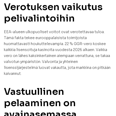
Verotuksen vaikutus
pelivalintoihin
EEA-alueen ulkopuoliset voitot ovat verotettavaa tuloa.
Tämä fakta tekee eurooppalaisista toimijoista
huomattavasti houkuttelevampia. 22 % GGR-vero koskee
kaikkia lisensoituja kasinoita vuodesta 2026 alkaen. Vaikka
vero on lähes kaksinkertainen aiempaan verrattuna, se takaa
valvotun ympäristön. Valvonta ja yhteinen
lisenssijärjestelmä luovat vakautta, jota markkina on pitkään
kaivannut.
Vastuullinen
pelaaminen on
avainasemassa