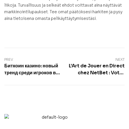
liikoja. Turvallisuus ja selkeät ehdot voittavat aina näyttävät
markkinointilupaukset. Tee omat päätöksesi harkiten ja pysy
aina tietoisena omasta pelikäyttäytymisestäsi.
PREV
NEXT
Биткоин казино: новый
L’Art de Jouer en Direct
тренд среди игроков в
chez NetBet : Votre
Казахстане!
Guide Indispensable
pour une Expérience
Impeccable