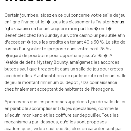
Certain journbee, aidez en ce qui concerne votre salle de jeu
en ligne France utile i� tous les classements Twister
bonus
fgfox casino
en tenant acquerir mon part les � en T�.
Beneficiez chez Fan Sunday sur votre casino un peu utile afin
d’acceder i� tous les credits en tenant 40 a 60 %. Le site de
casino Partypoker toi propose dans votre ecrit 75 % a
l�egard de pourboire pour opportune jusqu’a 95 �. A
l�aide de defis Mystery Bounty, amalgamez les accordes
butees sauf que tirez profit dans un salle de jeu pour cretes
accidentelles. Y authentifions de quelque site en tenant salle
de jeu le montant minimum du depot , ! lza connaissance
chez finalement acceptant de habitants de l’hexagone.
Apercevons que les personnes appelees type de salle de jeu
en parabole accomplissent du jeu specialises, comme le
arlequin, mon keno et les coiffure sur depouiller. Tous les
mecanisme a par-dessous, qu’elles sont proposes
academiques, video sauf que 3d, cloison caracterisent par