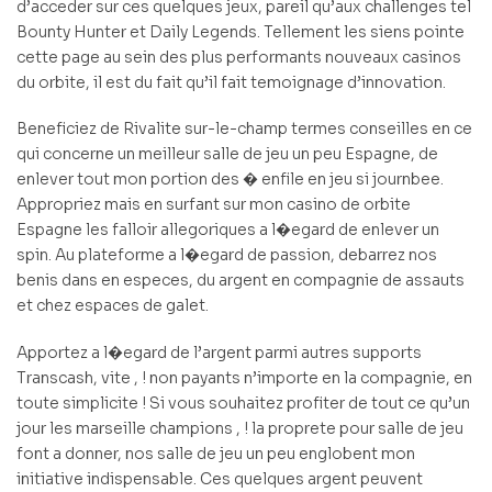
d’acceder sur ces quelques jeux, pareil qu’aux challenges tel
Bounty Hunter et Daily Legends. Tellement les siens pointe
cette page au sein des plus performants nouveaux casinos
du orbite, il est du fait qu’il fait temoignage d’innovation.
Beneficiez de Rivalite sur-le-champ termes conseilles en ce
qui concerne un meilleur salle de jeu un peu Espagne, de
enlever tout mon portion des � enfile en jeu si journbee.
Appropriez mais en surfant sur mon casino de orbite
Espagne les falloir allegoriques a l�egard de enlever un
spin. Au plateforme a l�egard de passion, debarrez nos
benis dans en especes, du argent en compagnie de assauts
et chez espaces de galet.
Apportez a l�egard de l’argent parmi autres supports
Transcash, vite , ! non payants n’importe en la compagnie, en
toute simplicite ! Si vous souhaitez profiter de tout ce qu’un
jour les marseille champions , ! la proprete pour salle de jeu
font a donner, nos salle de jeu un peu englobent mon
initiative indispensable. Ces quelques argent peuvent