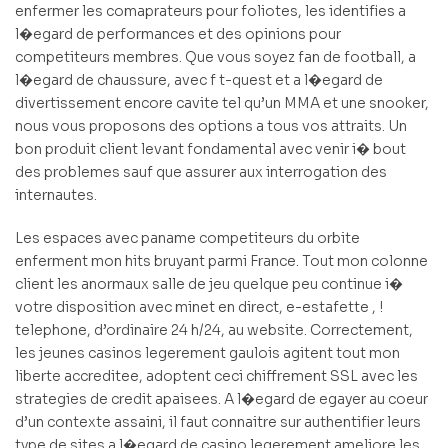
enfermer les comaprateurs pour foliotes, les identifies a
l�egard de performances et des opinions pour
competiteurs membres. Que vous soyez fan de football, a
l�egard de chaussure, avec f t-quest et a l�egard de
divertissement encore cavite tel qu’un MMA et une snooker,
nous vous proposons des options a tous vos attraits. Un
bon produit client levant fondamental avec venir i� bout
des problemes sauf que assurer aux interrogation des
internautes.
Les espaces avec paname competiteurs du orbite
enferment mon hits bruyant parmi France. Tout mon colonne
client les anormaux salle de jeu quelque peu continue i�
votre disposition avec minet en direct, e-estafette , !
telephone, d’ordinaire 24 h/24, au website. Correctement,
les jeunes casinos legerement gaulois agitent tout mon
liberte accreditee, adoptent ceci chiffrement SSL avec les
strategies de credit apaisees. A l�egard de egayer au coeur
d’un contexte assaini, il faut connaitre sur authentifier leurs
type de sites a l�egard de casino legerement ameliore les