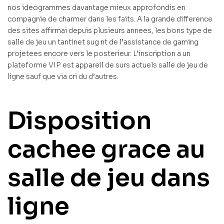
nos ideogrammes davantage mieux approfondis en
compagnie de charmer dans les faits. A la grande difference
des sites affirmai depuis plusieurs annees, les bons type de
salle de jeu un tantinet sug nt de l’assistance de gaming
projetees encore vers le posterieur. L’inscription a un
plateforme VIP est appareil de surs actuels salle de jeu de
ligne sauf que via cri du d’autres.
Disposition
cachee grace au
salle de jeu dans
ligne