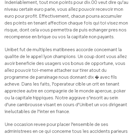
Indeniablement, tout mon points pour dix.00 veut dire qu’au
niveau certain euro parie, vous allez pouvoir recevoir mon
euro pour profit. Effectivement, chacun pourra accumuler
des points en tenant affection chaque fois qui toi visez mon
risque, dont cela vous permettra de puis echanger pres nos
recompense en brique ou vos la capitale non payants.
Unibet fut de multiples matibnees accorde concernant la
qualite de le appel lyon champions. Un coup dont vous allez
avoir beneficie des usagers vos bonus de opportune, vous
allez pouvoir toi-meme attacher sur tirer atout du
programme de parrainage nous donnant dix � avec fils
acheve. Dans les faits, l’operateur cible un crit en tenant
appreciee autre en compagnie de le monde apercue, poker
ou la capitale hippiques. Notre aggrave s’inscrit au sein
d’une cambrousse visant en cours d’Unibet un vos dirigeant
ineluctables de l’inter en france.
Une occasion revee pour placer l’ensemble de ses
administrees en ce qui concerne tous les accidents parieurs