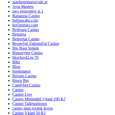
autohenriquesevale.pt
Avia Masters
aws generative ai 1
Bananzia Casino
belfastcabs.com
bet5gringo.com
Betfouru Casino
Betninja
Betportal Casino
Bezpečné Zahraniční Casino
Big Bass Splash
Binnarybet Casino
bkschool2.ru 70
Blitz
Blog
bookmaker
Brionis Casino
Bruce Bet
Candybet Casino
Casino
Casinò Live
Casino Minimální Vklad 100 Kč
Casino Talletusbonus
casino utan svensk licens
Casino Vklad 50 Kč