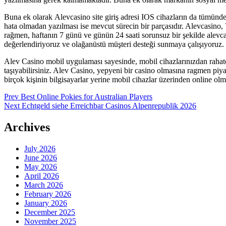
Buna ek olarak Alevcasino site giriş adresi IOS cihazların da tümünde ç
hata olmadan yazılması ise mevcut sürecin bir parçasıdır. Alevcasino, 
rağmen, haftanın 7 günü ve günün 24 saati sorunsuz bir şekilde alevcas
değerlendiriyoruz ve olağanüstü müşteri desteği sunmaya çalışıyoruz.
Alev Casino mobil uygulaması sayesinde, mobil cihazlarınızdan rahatça
taşıyabilirsiniz. Alev Casino, yepyeni bir casino olmasına ragmen piyas
birçok kişinin bilgisayarlar yerine mobil cihazlar üzerinden online olm
Prev
Best Online Pokies for Australian Players
Next
Echtgeld siehe Erreichbar Casinos Alpenrepublik 2026
Archives
July 2026
June 2026
May 2026
April 2026
March 2026
February 2026
January 2026
December 2025
November 2025