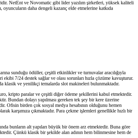
dir. NetEnt ve Novomatic gibi lider yazılım şirketleri, yüksek kaliteli
şım, oyuncuların daha dengeli kazanç elde etmelerine katkıda
a sunduğu ödüller, çeşitli etkinlikler ve turnuvalar aracılığıyla
leri ekibi 7/24 destek sağlar ve olası sorunları hızla çözüme kavuşturur.
da klasik ve yenilikçi temalarda slot makineleri bulunmaktadır.
o, kripto paralar ve çeşitli diğer ödeme şekillerini kabul etmektedir.
ktir. Bundan dolayı yapılması gereken tek şey bir kere üzerine
edir. Ofisin birden çok sosyal medya hesabının olduğunu hemen
olarak karşımıza çıkmaktadır. Para çekme işlemleri genellikle hızlı bir
ğunda bunların alt yapıları büyük bir önem arz etmektedir. Buna göre
lmektedir. Çünkü klasik bir şekilde alan adının hem bilinmesine hem de