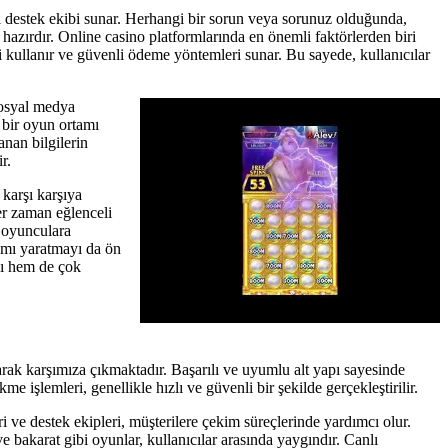
i destek ekibi sunar. Herhangi bir sorun veya sorunuz olduğunda,
 hazırdır. Online casino platformlarında en önemli faktörlerden biri
eri kullanır ve güvenli ödeme yöntemleri sunar. Bu sayede, kullanıcılar
sosyal medya
f bir oyun ortamı
anan bilgilerin
r.
karşı karşıya
Her zaman eğlenceli
k oyunculara
tamı yaratmayı da ön
zlı hem de çok
rak karşımıza çıkmaktadır. Başarılı ve uyumlu alt yapı sayesinde
e işlemleri, genellikle hızlı ve güvenli bir şekilde gerçekleştirilir.
ri ve destek ekipleri, müşterilere çekim süreçlerinde yardımcı olur.
ve bakarat gibi oyunlar, kullanıcılar arasında yaygındır. Canlı