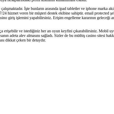
alışmaktadır. İşte bunların arasında ipad tabletler ve iphone marka akıll
7/24 hizmet veren bir müşteri destek ekibine sahiptir. email protected ş
ino giriş işlemini yapabilirsiniz. Erişim engelleme kararının geleceği 
 erişebilir ve istediğiniz her an oyun keyfini çıkarabilirsiniz. Mobil 
anın adeta alev almasını sağladı. Sizler de bu müthiş casino sitesi hakkı
ası dikkat çeken bir detaydır.