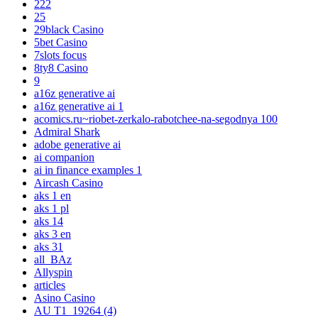
222
25
29black Casino
5bet Casino
7slots focus
8ty8 Casino
9
a16z generative ai
a16z generative ai 1
acomics.ru~riobet-zerkalo-rabotchee-na-segodnya 100
Admiral Shark
adobe generative ai
ai companion
ai in finance examples 1
Aircash Casino
aks 1 en
aks 1 pl
aks 14
aks 3 en
aks 31
all_BAz
Allyspin
articles
Asino Casino
AU T1_19264 (4)