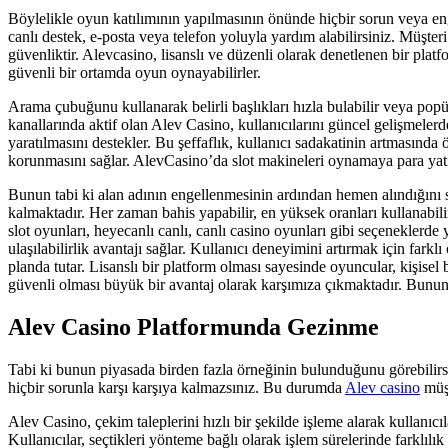
Böylelikle oyun katılımının yapılmasının önünde hiçbir sorun veya en
canlı destek, e-posta veya telefon yoluyla yardım alabilirsiniz. Müşter
güvenliktir. Alevcasino, lisanslı ve düzenli olarak denetlenen bir platf
güvenli bir ortamda oyun oynayabilirler.
Arama çubuğunu kullanarak belirli başlıkları hızla bulabilir veya popü
kanallarında aktif olan Alev Casino, kullanıcılarını güncel gelişmelerd
yaratılmasını destekler. Bu şeffaflık, kullanıcı sadakatinin artmasında 
korunmasını sağlar. AlevCasino’da slot makineleri oynamaya para yatır
Bunun tabi ki alan adının engellenmesinin ardından hemen alındığını 
kalmaktadır. Her zaman bahis yapabilir, en yüksek oranları kullanabilir
slot oyunları, heyecanlı canlı, canlı casino oyunları gibi seçeneklerde 
ulaşılabilirlik avantajı sağlar. Kullanıcı deneyimini artırmak için fa
planda tutar. Lisanslı bir platform olması sayesinde oyuncular, kişise
güvenli olması büyük bir avantaj olarak karşımıza çıkmaktadır. Bunun 
Alev Casino Platformunda Gezinme
Tabi ki bunun piyasada birden fazla örneğinin bulunduğunu görebilirsi
hiçbir sorunla karşı karşıya kalmazsınız. Bu durumda
Alev casino
müşt
Alev Casino, çekim taleplerini hızlı bir şekilde işleme alarak kullanıc
Kullanıcılar, seçtikleri yönteme bağlı olarak işlem sürelerinde farklılı