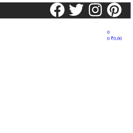
0
0
₹
0.00