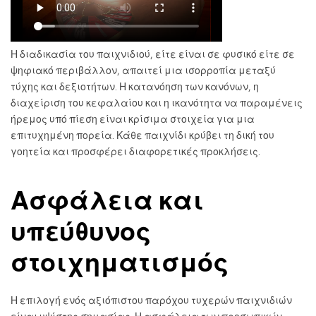
Η διαδικασία του παιχνιδιού, είτε είναι σε φυσικό είτε σε
ψηφιακό περιβάλλον, απαιτεί μια ισορροπία μεταξύ
τύχης και δεξιοτήτων. Η κατανόηση των κανόνων, η
διαχείριση του κεφαλαίου και η ικανότητα να παραμένεις
ήρεμος υπό πίεση είναι κρίσιμα στοιχεία για μια
επιτυχημένη πορεία. Κάθε παιχνίδι κρύβει τη δική του
γοητεία και προσφέρει διαφορετικές προκλήσεις.
Ασφάλεια και
υπεύθυνος
στοιχηματισμός
Η επιλογή ενός αξιόπιστου παρόχου τυχερών παιχνιδιών