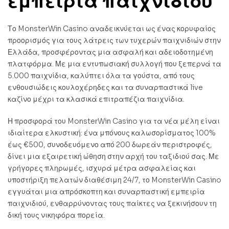
εμπειρία παιχνιδιού
Το MonsterWin Casino αναδεικνύεται ως ένας κορυφαίος
προορισμός για τους λάτρεις των τυχερών παιχνιδιών στην
Ελλάδα, προσφέροντας μια ασφαλή και αδειοδοτημένη
πλατφόρμα. Με μια εντυπωσιακή συλλογή που ξεπερνά τα
5.000 παιχνίδια, καλύπτει όλα τα γούστα, από τους
ενθουσιώδεις κουλοχέρηδες και τα συναρπαστικά live
καζίνο μέχρι τα κλασικά επιτραπέζια παιχνίδια.
Η προσφορά του MonsterWin Casino για τα νέα μέλη είναι
ιδιαίτερα ελκυστική: ένα μπόνους καλωσορίσματος 100%
έως €500, συνοδευόμενο από 200 δωρεάν περιστροφές,
δίνει μια εξαιρετική ώθηση στην αρχή του ταξιδιού σας. Με
γρήγορες πληρωμές, ισχυρά μέτρα ασφαλείας και
υποστήριξη πελατών διαθέσιμη 24/7, το MonsterWin Casino
εγγυάται μια απρόσκοπτη και συναρπαστική εμπειρία
παιχνιδιού, ενθαρρύνοντας τους παίκτες να ξεκινήσουν τη
δική τους νικηφόρα πορεία.