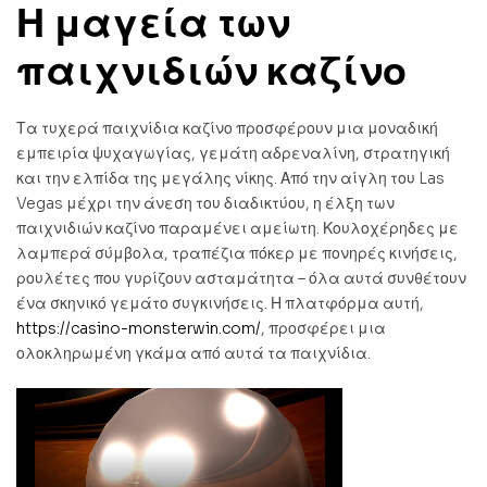
Η μαγεία των
παιχνιδιών καζίνο
Τα τυχερά παιχνίδια καζίνο προσφέρουν μια μοναδική
εμπειρία ψυχαγωγίας, γεμάτη αδρεναλίνη, στρατηγική
και την ελπίδα της μεγάλης νίκης. Από την αίγλη του Las
Vegas μέχρι την άνεση του διαδικτύου, η έλξη των
παιχνιδιών καζίνο παραμένει αμείωτη. Κουλοχέρηδες με
λαμπερά σύμβολα, τραπέζια πόκερ με πονηρές κινήσεις,
ρουλέτες που γυρίζουν ασταμάτητα – όλα αυτά συνθέτουν
ένα σκηνικό γεμάτο συγκινήσεις. Η πλατφόρμα αυτή,
https://casino-monsterwin.com/
, προσφέρει μια
ολοκληρωμένη γκάμα από αυτά τα παιχνίδια.