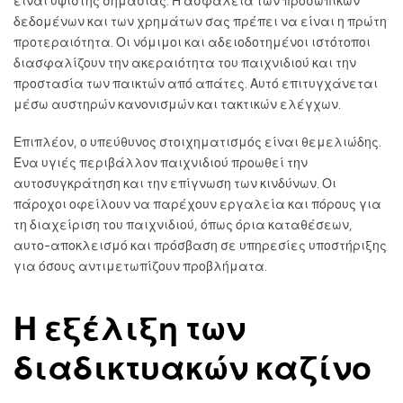
είναι υψίστης σημασίας. Η ασφάλεια των προσωπικών
δεδομένων και των χρημάτων σας πρέπει να είναι η πρώτη
προτεραιότητα. Οι νόμιμοι και αδειοδοτημένοι ιστότοποι
διασφαλίζουν την ακεραιότητα του παιχνιδιού και την
προστασία των παικτών από απάτες. Αυτό επιτυγχάνεται
μέσω αυστηρών κανονισμών και τακτικών ελέγχων.
Επιπλέον, ο υπεύθυνος στοιχηματισμός είναι θεμελιώδης.
Ένα υγιές περιβάλλον παιχνιδιού προωθεί την
αυτοσυγκράτηση και την επίγνωση των κινδύνων. Οι
πάροχοι οφείλουν να παρέχουν εργαλεία και πόρους για
τη διαχείριση του παιχνιδιού, όπως όρια καταθέσεων,
αυτο-αποκλεισμό και πρόσβαση σε υπηρεσίες υποστήριξης
για όσους αντιμετωπίζουν προβλήματα.
Η εξέλιξη των
διαδικτυακών καζίνο