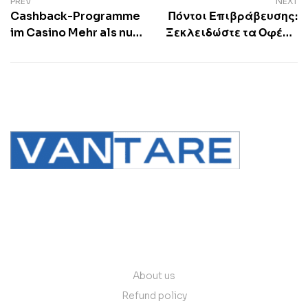
PREV
NEXT
Cashback-Programme
Πόντοι Επιβράβευσης:
im Casino Mehr als nur
Ξεκλειδώστε τα Οφέλη
ein Lockmittel
του Προγράμματος
Επιβράβευσης του
HappyJokers
contact@vantare.in
Quick Links
About us
Refund policy