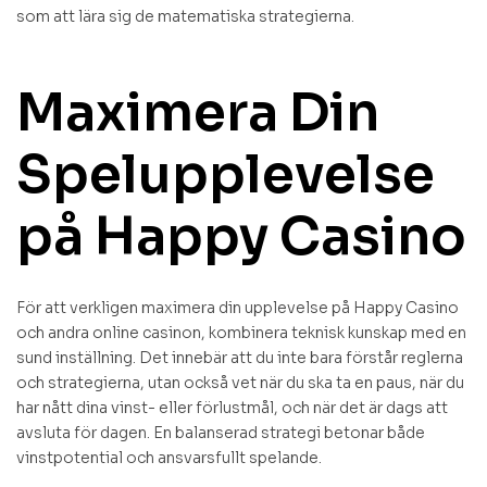
som att lära sig de matematiska strategierna.
Maximera Din
Spelupplevelse
på Happy Casino
För att verkligen maximera din upplevelse på Happy Casino
och andra online casinon, kombinera teknisk kunskap med en
sund inställning. Det innebär att du inte bara förstår reglerna
och strategierna, utan också vet när du ska ta en paus, när du
har nått dina vinst- eller förlustmål, och när det är dags att
avsluta för dagen. En balanserad strategi betonar både
vinstpotential och ansvarsfullt spelande.