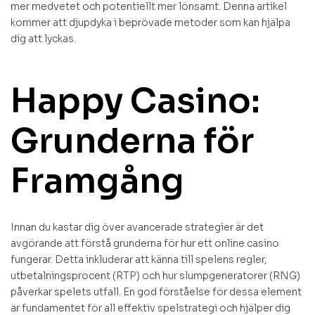
mer medvetet och potentiellt mer lönsamt. Denna artikel
kommer att djupdyka i beprövade metoder som kan hjälpa
dig att lyckas.
Happy Casino:
Grunderna för
Framgång
Innan du kastar dig över avancerade strategier är det
avgörande att förstå grunderna för hur ett online casino
fungerar. Detta inkluderar att känna till spelens regler,
utbetalningsprocent (RTP) och hur slumpgeneratorer (RNG)
påverkar spelets utfall. En god förståelse för dessa element
är fundamentet för all effektiv spelstrategi och hjälper dig