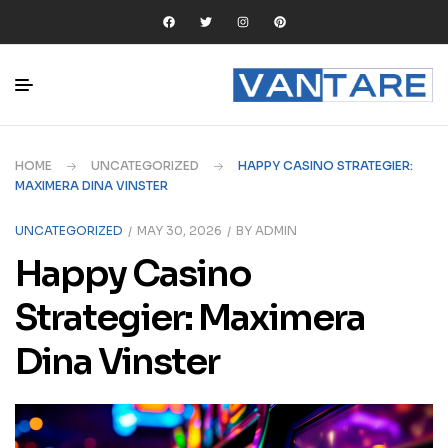
HOME
UNCATEGORIZED
HAPPY CASINO STRATEGIER:
MAXIMERA DINA VINSTER
UNCATEGORIZED
MAY 30, 2026
BY
ADMIN
Happy Casino
Strategier: Maximera
Dina Vinster