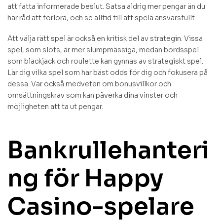
att fatta informerade beslut. Satsa aldrig mer pengar än du
har råd att förlora, och se alltid till att spela ansvarsfullt.
Att välja rätt spel är också en kritisk del av strategin. Vissa
spel, som slots, är mer slumpmässiga, medan bordsspel
som blackjack och roulette kan gynnas av strategiskt spel.
Lär dig vilka spel som har bäst odds för dig och fokusera på
dessa. Var också medveten om bonusvillkor och
omsättningskrav som kan påverka dina vinster och
möjligheten att ta ut pengar.
Bankrullehanteri
ng för Happy
Casino-spelare