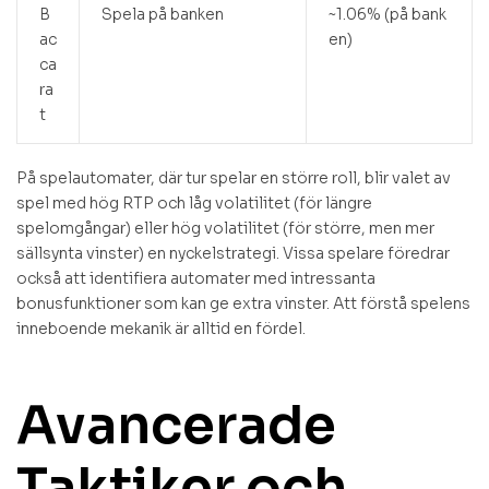
B
Spela på banken
~1.06% (på bank
ac
en)
ca
ra
t
På spelautomater, där tur spelar en större roll, blir valet av
spel med hög RTP och låg volatilitet (för längre
spelomgångar) eller hög volatilitet (för större, men mer
sällsynta vinster) en nyckelstrategi. Vissa spelare föredrar
också att identifiera automater med intressanta
bonusfunktioner som kan ge extra vinster. Att förstå spelens
inneboende mekanik är alltid en fördel.
Avancerade
Taktiker och