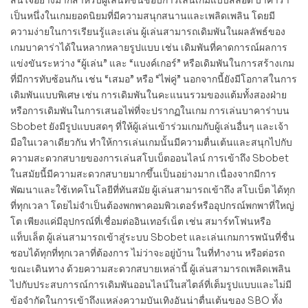
เป็นหนึ่งในเกมยอดนิยมที่มีความสนุกสนานและเพลิดเพลิน โดยมี
ความง่ายในการเรียนรู้และเล่น ผู้เล่นสามารถเดิมพันในผลลัพธ์ของ
เกมบาคาร่าได้ในหลากหลายรูปแบบ เช่น เดิมพันที่คาดการณ์ผลการ
แข่งขันระหว่าง “ผู้เล่น” และ “แบงค์เกอร์” หรือเดิมพันในการสร้างเกม
ที่มีการทับซ้อนกัน เช่น “เสมอ” หรือ “ไพ่คู่” นอกจากนี้ยังมีโอกาสในการ
เดิมพันแบบพิเศษ เช่น การเดิมพันในคะแนนรวมของแต้มทั้งสองฝ่าย
หรือการเดิมพันในการเสนอไพ่ที่จะปรากฏในเกม การเล่นบาคาร่าบน
Sbobet ยังมีรูปแบบสดๆ ที่ให้ผู้เล่นเข้าร่วมเกมกับผู้เล่นอื่นๆ และเจ้า
มือในเวลาเดียวกัน ทำให้การเล่นเกมนั้นมีความตื่นเต้นและสนุกไปกับ
ความสะดวกสบายของการเล่นสโบเบ็ตออนไลน์ การเข้าถึง Sbobet
ในสมัยนี้มีความสะดวกสบายมากขึ้นเป็นอย่างมาก เนื่องจากมีการ
พัฒนาและใช้เทคโนโลยีที่ทันสมัย ผู้เล่นสามารถเข้าถึง สโบเบ็ต ได้ทุก
ที่ทุกเวลา โดยไม่จำเป็นต้องพกพาคอมพิวเตอร์หรืออุปกรณ์พกพาที่ใหญ่
โต เพียงแค่มีอุปกรณ์ที่เชื่อมต่ออินเทอร์เน็ต เช่น สมาร์ทโฟนหรือ
แท็บเล็ต ผู้เล่นสามารถเข้าสู่ระบบ Sbobet และเล่นเกมการพนันที่ชื่น
ชอบได้ทุกที่ทุกเวลาที่ต้องการ ไม่ว่าจะอยู่บ้าน ในที่ทำงาน หรือต่อรถ
ขณะเดินทาง ด้วยความสะดวกสบายเหล่านี้ ผู้เล่นสามารถเพลิดเพลิน
ไปกับประสบการณ์การเดิมพันออนไลน์ในสไตล์ที่เต็มรูปแบบและไม่มี
ข้อจำกัดในการเข้าถึงแหล่งความบันเทิงอันน่าตื่นเต้นของ SBO ทั้ง