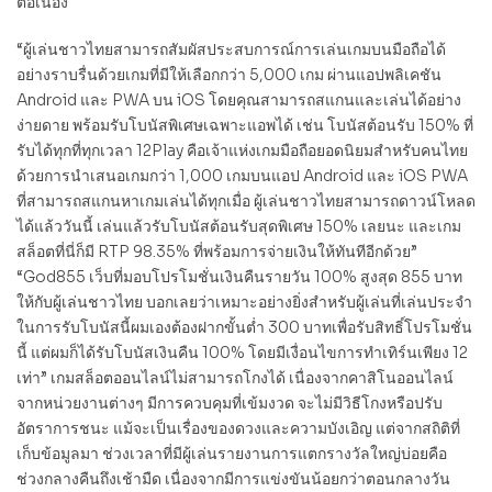
ต่อเนื่อง
“ผู้เล่นชาวไทยสามารถสัมผัสประสบการณ์การเล่นเกมบนมือถือได้
อย่างราบรื่นด้วยเกมที่มีให้เลือกกว่า 5,000 เกม ผ่านแอปพลิเคชัน
Android และ PWA บน iOS โดยคุณสามารถสแกนและเล่นได้อย่าง
ง่ายดาย พร้อมรับโบนัสพิเศษเฉพาะแอพได้ เช่น โบนัสต้อนรับ 150% ที่
รับได้ทุกที่ทุกเวลา 12Play คือเจ้าแห่งเกมมือถือยอดนิยมสำหรับคนไทย
ด้วยการนำเสนอเกมกว่า 1,000 เกมบนแอป Android และ iOS PWA
ที่สามารถสแกนหาเกมเล่นได้ทุกเมื่อ ผู้เล่นชาวไทยสามารถดาวน์โหลด
ได้แล้ววันนี้ เล่นแล้วรับโบนัสต้อนรับสุดพิเศษ 150% เลยนะ และเกม
สล็อตที่นี่ก็มี RTP 98.35% ที่พร้อมการจ่ายเงินให้ทันทีอีกด้วย”
“God855 เว็บที่มอบโปรโมชั่นเงินคืนรายวัน 100% สูงสุด 855 บาท
ให้กับผู้เล่นชาวไทย บอกเลยว่าเหมาะอย่างยิ่งสำหรับผู้เล่นที่เล่นประจำ
ในการรับโบนัสนี้ผมเองต้องฝากขั้นต่ำ 300 บาทเพื่อรับสิทธิ์โปรโมชั่น
นี้ แต่ผมก็ได้รับโบนัสเงินคืน 100% โดยมีเงื่อนไขการทำเทิร์นเพียง 12
เท่า” เกมสล็อตออนไลน์ไม่สามารถโกงได้ เนื่องจากคาสิโนออนไลน์
จากหน่วยงานต่างๆ มีการควบคุมที่เข้มงวด จะไม่มีวิธีโกงหรือปรับ
อัตราการชนะ แม้จะเป็นเรื่องของดวงและความบังเอิญ แต่จากสถิติที่
เก็บข้อมูลมา ช่วงเวลาที่มีผู้เล่นรายงานการแตกรางวัลใหญ่บ่อยคือ
ช่วงกลางคืนถึงเช้ามืด เนื่องจากมีการแข่งขันน้อยกว่าตอนกลางวัน