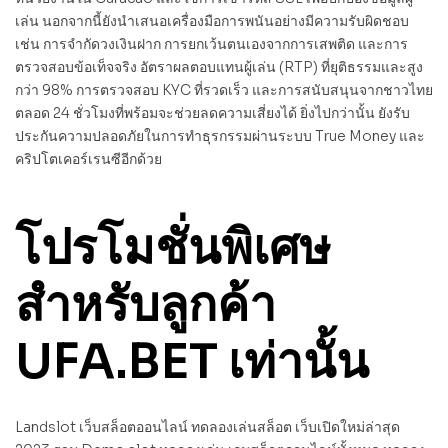
เล่น นอกจากนี้ยังนำเสนอเครื่องมือการพนันอย่างมีความรับผิดชอบ
เช่น การจำกัดวงเงินฝาก การยกเว้นตนเองจากการเสพติด และการ
ตรวจสอบข้อเท็จจริง อัตราผลตอบแทนผู้เล่น (RTP) ที่ยุติธรรมและสูง
กว่า 98% การตรวจสอบ KYC ที่รวดเร็ว และการสนับสนุนจากชาวไทย
ตลอด 24 ชั่วโมงที่พร้อมจะช่วยลดความเสี่ยงได้ ยิ่งไปกว่านั้น ยังรับ
ประกันความปลอดภัยในการทำธุรกรรมผ่านระบบ True Money และ
คริปโตเคอร์เรนซีอีกด้วย
โปรโมชั่นพิเศษ
สำหรับลูกค้า
UFA.BET เท่านั้น
Landslot เว็บสล็อตออนไลน์ ทดลองเล่นสล็อต เว็บเปิดใหม่ล่าสุด