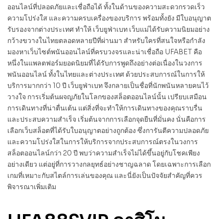
ออนไลน์ที่ปลอดภัยและเชื่อถือได้ ทั้งในด้านของความสะดวกรวดเร็ว
ความโปร่งใส และความครบเครื่องของบริการ พร้อมทั้งยัง มีใบอนุญาต
รับรองจากต่างประเทศ ทำให้ เว็บยูฟ่าเบท เว็บแม่ได้รับความนิยมอย่าง
กว้างขวางในไทยตลอดหลายปีที่ผ่านมา สำหรับใครที่สนใจหรือกำลัง
มองหาเว็บไซต์พนันออนไลน์ที่ครบวงจรและน่าเชื่อถือ UFABET คือ
หนึ่งในแพลตฟอร์มยอดนิยมที่ได้รับการพูดถึงอย่างต่อเนื่องในวงการ
พนันออนไลน์ ทั้งในไทยและต่างประเทศ ด้วยประสบการณ์ในการให้
บริการมากกว่า 10 ปี เว็บยูฟ่าเบท จึงกลายเป็นชื่อที่นักพนันหลายคนไว้
วางใจ การเริ่มต้นผจญภัยในโลกของสล็อตออนไลน์นั้น เปรียบเสมือน
การเดินทางที่น่าตื่นเต้น แต่สิ่งที่จะทำให้การเดินทางของคุณราบรื่น
และประสบความสำเร็จ เริ่มต้นจากการเลือกจุดยืนที่มั่นคง นั่นคือการ
เลือกเว็บสล็อตที่ได้รับใบอนุญาตอย่างถูกต้อง ซึ่งการันตีความปลอดภัย
และความโปร่งใสในการให้บริการจากประสบการณ์ตรงในวงการ
สล็อตออนไลน์กว่า 20 ปี พบว่าความสำเร็จไม่ได้ขึ้นอยู่กับโชคเพียง
อย่างเดียว แต่อยู่ที่การวางกลยุทธ์อย่างชาญฉลาด โดยเฉพาะการเลือก
เกมที่เหมาะกับสไตล์การเล่นของคุณ และนี่ยังเป็นปัจจัยสำคัญที่ควร
พิจารณาเพิ่มเติม