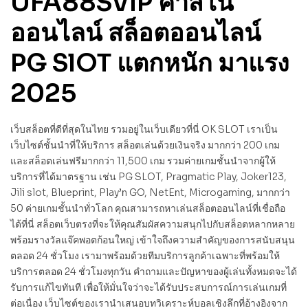
UFA88SVIP คาสิโน
ออนไลน์ สล็อตออนไลน์
PG SlOT แตกหนัก มาแรง
2025
เว็บสล็อตที่ดีที่สุดในไทย รวมอยู่ในเว็บเดียวที่นี่ OK SLOT เราเป็น
เว็บไซต์ชั้นนำที่ให้บริการ สล็อตเล่นด้วยเงินจริง มากกว่า 200 เกม
และสล็อตเล่นฟรีมากกว่า 11,500 เกม รวมค่ายเกมชั้นนำจากผู้ให้
บริการที่ได้มาตรฐาน เช่น PG SLOT, Pragmatic Play, Joker123,
Jili slot, Blueprint, Play’n GO, NetEnt, Microgaming, มากกว่า
50 ค่ายเกมชั้นนำทั่วโลก คุณสามารถหาเล่นสล็อตออนไลน์ที่เชื่อถือ
ได้ที่นี่ สล็อตเว็บตรงที่จะให้คุณสัมผัสความสนุกไปกับสล็อตหลากหลาย
พร้อมรางวัลแจ๊คพอตก้อนใหญ่ เข้าใจถึงความสำคัญของการสนับสนุน
ตลอด 24 ชั่วโมง เรามาพร้อมด้วยทีมบริการลูกค้าเฉพาะที่พร้อมให้
บริการตลอด 24 ชั่วโมงทุกวัน คำถามและปัญหาของผู้เล่นทั้งหมดจะได้
รับการแก้ไขทันที เพื่อให้มั่นใจว่าจะได้รับประสบการณ์การเล่นเกมที่
ต่อเนื่อง เว็บไซต์ของเรานำเสนอบทวิเคราะห์บอลเชิงลึกที่อ้างอิงจาก