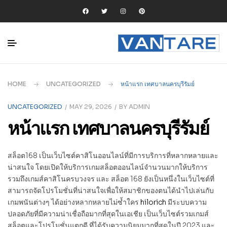
HOME
UNCATEGORIZED
หน้าแรก เทศบาลนครบุรีรัมย์
UNCATEGORIZED
MAY 29, 2026
BY
ADMIN
หน้าแรก เทศบาลนครบุรีรัมย์
สล็อต168 เป็นเว็บไซต์คาสิโนออนไลน์ที่มีการบริการที่หลากหลายและ
น่าสนใจ โดยเปิดให้บริการเกมสล็อตออนไลน์จำนวนมากให้บริการ
รวมถึงเกมส์คาสิโนครบวงจร และ สล็อต 168 ยังเป็นหนึ่งในเว็บไซต์ที่
สามารถจัดโปรโมชั่นที่น่าสนใจเพื่อให้สมาชิกของตนได้นำไปเล่นกับ
เกมพนันต่างๆ ได้อย่างหลากหลายไม่ซ้ำใคร
hilorich
มีระบบความ
ปลอดภัยที่มีความน่าเชื่อถือมากที่สุดในเอเชีย เป็นเว็บไซต์รวมเกมส์
สล็อตและโปรโมชั่นแตกดี ที่ได้รับความนิยมมากที่สุดในปี 2023 และ