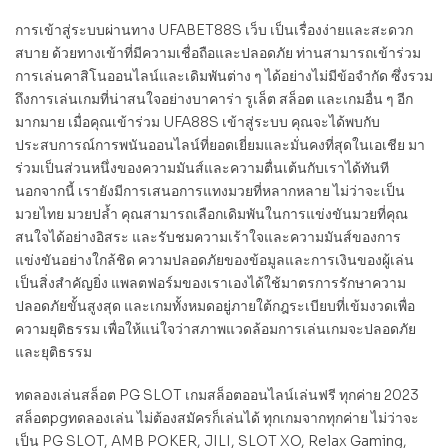
การเข้าสู่ระบบผ่านทาง UFABET88S เว็บ เป็นเรื่องง่ายและสะดวก
สบาย ด้วยทางเข้าที่มีความเชื่อถือและปลอดภัย ท่านสามารถเข้าร่วม
การเล่นคาสิโนออนไลน์และเดิมพันต่าง ๆ ได้อย่างไม่มีข้อจำกัด ซึ่งรวม
ถึงการเล่นเกมที่น่าสนใจอย่างบาคาร่า รูเล็ต สล็อต และเกมอื่น ๆ อีก
มากมาย เมื่อคุณเข้าร่วม UFA88S เข้าสู่ระบบ คุณจะได้พบกับ
ประสบการณ์การพนันออนไลน์ที่ยอดเยี่ยมและมั่นคงที่สุดในเอเชีย มา
ร่วมเป็นส่วนหนึ่งของความมันส์และความตื่นเต้นกับเราได้ทันที
นอกจากนี้ เรายังมีการเสนอการแทงมวยที่หลากหลาย ไม่ว่าจะเป็น
มวยไทย มวยปล้ำ คุณสามารถเลือกเดิมพันในการแข่งขันมวยที่คุณ
สนใจได้อย่างอิสระ และรับชมความเร้าใจและความมันส์ของการ
แข่งขันอย่างใกล้ชิด ความปลอดภัยของข้อมูลและการเงินของผู้เล่น
เป็นสิ่งสำคัญยิ่ง แพลตฟอร์มของเราเองได้ใช้มาตรการรักษาความ
ปลอดภัยขั้นสูงสุด และเกมทั้งหมดอยู่ภายใต้กฎระเบียบที่เข้มงวดเพื่อ
ความยุติธรรม เพื่อให้แน่ใจว่าสภาพแวดล้อมการเล่นเกมจะปลอดภัย
และยุติธรรม
ทดลองเล่นสล็อต PG SLOT เกมสล็อตออนไลน์เล่นฟรี ทุกค่าย 2023
สล็อตpgทดลองเล่น ไม่ต้องสมัครก็เล่นได้ ทุกเกมจากทุกค่าย ไม่ว่าจะ
เป็น PG SLOT, AMB POKER, JILI, SLOT XO, Relax Gaming,