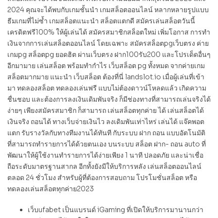
2024 คุณจะได้พบกับเกมชั้นนำ เกมสล็อตออนไลน์ หลากหลายรูปแบบ
ธีมเกมที่ไม่ซ้ำ เกมสล็อตแนะนำ สล็อตแตกดี สมัครเล่นสล็อตวันนี้
เครดิตฟรี100% ให้ผู้เล่นได้ สมัครสมาชิกสล็อตใหม่ เพิ่มโอกาส การทำ
เงินจากการเล่นสล็อตออนไลน์ โดยเฉพาะ สมัครสล็อตpgเว็บตรง ค่าย
เกมpg สล็อตpg ยอดฮิต ผ่านเว็บตรง ฝาก100รับ200 และโปรเด็ดอื่นๆ
อีกมามาย เล่นสล็อต พร้อมทำกำไร เว็บสล็อต pg ทั้งหมด จากค่ายเกม
สล็อตมากมาย แนะนำ เว็บสล็อต ต้องที่นี่ landslot.io เมื่อผู้เล่นที่เข้า
มา ทดลองสล็อต ทดลองเล่นฟรี แบบไม่ต้องดาวน์โหลดแล้ว เกิดความ
ชื่นชอบ และต้องการลงเงินเดิมพันจริง ก็มีช่องทางที่สามารถเล่นจริงได้
ง่ายๆ เพียงสมัครสมาชิก ก็สามารถ เล่นสล็อตทุกค่าย ได้ เล่นสล็อตได้
เงินจริง ถอนได้ ทางเว็บจ่ายเงินไว ลงเดิมพันเท่าไหร่ เล่นได้ แจ๊คพอต
แตก รับรางวัลกับทางทีมงานได้ทันที กับระบบ ฝาก ถอน แบบอัตโนมัติ
ที่สามารถทำรายการได้ด้วยตนเอง บนระบบ สล็อต ฝาก- ถอน auto ที่
พัฒนาให้ผู้ใช้งานทำรายการได้ง่ายเพียง 1 นาที ปลอดภัย และน่าเชื่อ
ถือระดับมาตรฐานสากล อีกทั้งยังมีให้บริการหลัง เล่นสล็อตออนไลน์
ตลอด 24 ชั่วโมง สำหรับผู้ที่ต้องการสอบถาม โปรโมชั่นสล็อต หรือ
ทดลองเล่นสล็อตทุกค่าย2023
เว็บufabet เป็นแบรนด์ iGaming ที่เปิดให้บริการมานานกว่า