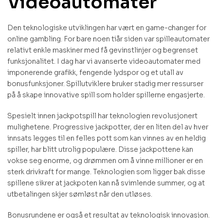
Videoautomater
Den teknologiske utviklingen har vært en game-changer for
online gambling. For bare noen tiår siden var spilleautomater
relativt enkle maskiner med få gevinstlinjer og begrenset
funksjonalitet. I dag har vi avanserte videoautomater med
imponerende grafikk, fengende lydspor og et utall av
bonusfunksjoner. Spillutviklere bruker stadig mer ressurser
på å skape innovative spill som holder spillerne engasjerte.
Spesielt innen jackpotspill har teknologien revolusjonert
mulighetene. Progressive jackpotter, der en liten del av hver
innsats legges til en felles pott som kan vinnes av en heldig
spiller, har blitt utrolig populære. Disse jackpottene kan
vokse seg enorme, og drømmen om å vinne millioner er en
sterk drivkraft for mange. Teknologien som ligger bak disse
spillene sikrer at jackpoten kan nå svimlende summer, og at
utbetalingen skjer sømløst når den utløses.
Bonusrundene er også et resultat av teknologisk innovasjon.