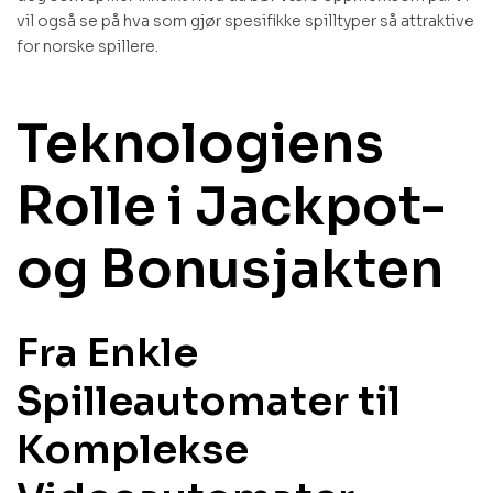
vil også se på hva som gjør spesifikke spilltyper så attraktive
for norske spillere.
Teknologiens
Rolle i Jackpot-
og Bonusjakten
Fra Enkle
Spilleautomater til
Komplekse