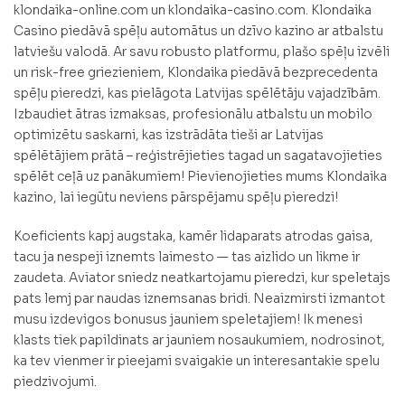
klondaika-online.com un klondaika-casino.com. Klondaika
Casino piedāvā spēļu automātus un dzīvo kazino ar atbalstu
latviešu valodā. Ar savu robusto platformu, plašo spēļu izvēli
un risk-free griezieniem, Klondaika piedāvā bezprecedenta
spēļu pieredzi, kas pielāgota Latvijas spēlētāju vajadzībām.
Izbaudiet ātras izmaksas, profesionālu atbalstu un mobilo
optimizētu saskarni, kas izstrādāta tieši ar Latvijas
spēlētājiem prātā – reģistrējieties tagad un sagatavojieties
spēlēt ceļā uz panākumiem! Pievienojieties mums Klondaika
kazino, lai iegūtu neviens pārspējamu spēļu pieredzi!
Koeficients kapj augstaka, kamēr lidaparats atrodas gaisa,
tacu ja nespeji iznemts laimesto — tas aizlido un likme ir
zaudeta. Aviator sniedz neatkartojamu pieredzi, kur speletajs
pats lemj par naudas iznemsanas bridi. Neaizmirsti izmantot
musu izdevigos bonusus jauniem speletajiem! Ik menesi
klasts tiek papildinats ar jauniem nosaukumiem, nodrosinot,
ka tev vienmer ir pieejami svaigakie un interesantakie spelu
piedzivojumi.