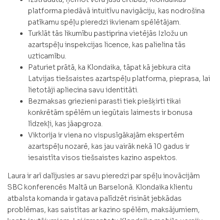
platforma piedāvā intuitīvu navigāciju, kas nodrošina
patīkamu spēļu pieredzi ikvienam spēlētājam.
Turklāt tās likumību pastiprina vietējās Izložu un
azartspēļu inspekcijas licence, kas palielina tās
uzticamību.
Paturiet prātā, ka Klondaika, tāpat kā jebkura cita
Latvijas tiešsaistes azartspēļu platforma, pieprasa, lai
lietotāji apliecina savu identitāti.
Bezmaksas griezieni parasti tiek piešķirti tikai
konkrētām spēlēm un iegūtais laimests ir bonusa
līdzekļi, kas jāapgroza.
Viktorija ir viena no vispusīgākajām ekspertēm
azartspēļu nozarē, kas jau vairāk nekā 10 gadus ir
iesaistīta visos tiešsaistes kazino aspektos.
Laura ir arī dalījusies ar savu pieredzi par spēļu inovācijām
SBC konferencēs Maltā un Barselonā. Klondaika klientu
atbalsta komanda ir gatava palīdzēt risināt jebkādas
problēmas, kas saistītas ar kazino spēlēm, maksājumiem,