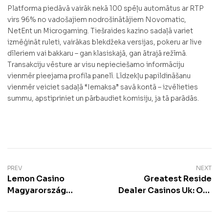
Platforma piedāvā vairāk nekā 100 spēļu automātus ar RTP
virs 96% no vadošajiem nodrošinātājiem Novomatic,
NetEnt un Microgaming. Tiešraides kazino sadaļā variet
izmēģināt ruleti, vairākas blekdžeka versijas, pokeru ar live
dīleriem vai bakkaru – gan klasiskajā, gan ātrajā režīmā.
Transakciju vēsture ar visu nepieciešamo informāciju
vienmēr pieejama profila panelī. Līdzekļu papildināšanu
vienmēr veiciet sadaļā “Iemaksa” savā kontā – izvēlieties
summu, apstipriniet un pārbaudiet komisiju, ja tā parādās.
PREV
NEXT
Lemon Casino
Greatest Reside
Magyarország
Dealer Casinos Uk: On-
Belépés, Regisztráció
line Reside Casino
és Mobilon
Games 2026