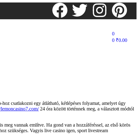
0
0
₹
0.00
hoz csatlakozni egy átlátható, kétlépéses folyamat, amelyet úgy
://lemoncasino7.com/
24 óra között történnek meg, a választott módtól
k is meg vannak említve. Ha gond van a hozzáféréssel, az első körös
ához szükséges. Vagyis live casino igen, sport livestream