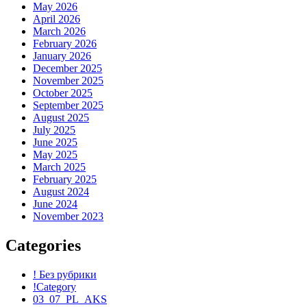
May 2026
April 2026
March 2026
February 2026
January 2026
December 2025
November 2025
October 2025
September 2025
August 2025
July 2025
June 2025
May 2025
March 2025
February 2025
August 2024
June 2024
November 2023
Categories
! Без рубрики
!Category
03_07_PL_AKS