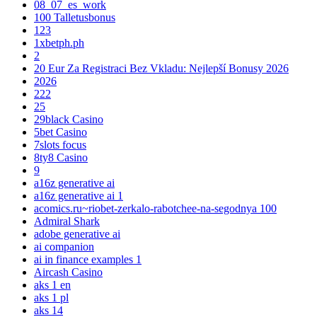
08_07_es_work
100 Talletusbonus
123
1xbetph.ph
2
20 Eur Za Registraci Bez Vkladu: Nejlepší Bonusy 2026
2026
222
25
29black Casino
5bet Casino
7slots focus
8ty8 Casino
9
a16z generative ai
a16z generative ai 1
acomics.ru~riobet-zerkalo-rabotchee-na-segodnya 100
Admiral Shark
adobe generative ai
ai companion
ai in finance examples 1
Aircash Casino
aks 1 en
aks 1 pl
aks 14