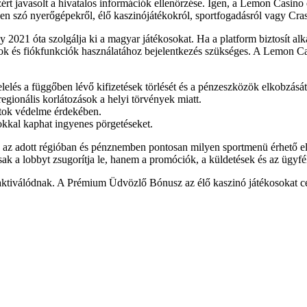
ezért javasolt a hivatalos információk ellenőrzése. Igen, a Lemon Casi
yen szó nyerőgépekről, élő kaszinójátékokról, sportfogadásról vagy Crash 
021 óta szolgálja ki a magyar játékosokat. Ha a platform biztosít alkal
tékok és fiókfunkciók használatához bejelentkezés szükséges. A Lem
elelés a függőben lévő kifizetések törlését és a pénzeszközök elkobzásá
egionális korlátozások a helyi törvények miatt.
datok védelme érdekében.
okkal kaphat ingyenes pörgetéseket.
y az adott régióban és pénznemben pontosan milyen sportmenü érhető el
k a lobbyt zsugorítja le, hanem a promóciók, a küldetések és az ügyféls
 aktiválódnak. A Prémium Üdvözlő Bónusz az élő kaszinó játékosokat cé