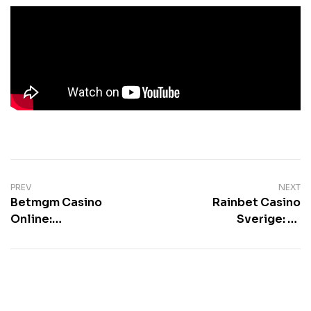
PREV
NEXT
Betmgm Casino
Rainbet Casino
Online:
Sverige: En
Framgångssagor från
Djupdykning i
spelvärlden
Spelupplevelsen