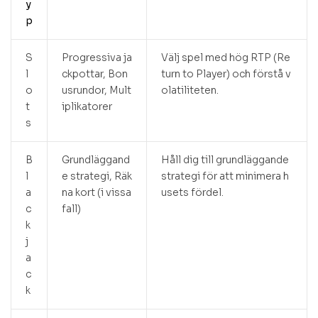
y
p
S
Progressiva ja
Välj spel med hög RTP (Re
l
ckpottar, Bon
turn to Player) och förstå v
o
usrundor, Mult
olatiliteten.
t
iplikatorer
s
B
Grundläggand
Håll dig till grundläggande
l
e strategi, Räk
strategi för att minimera h
a
na kort (i vissa
usets fördel.
c
fall)
k
j
a
c
k