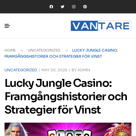
HOME
UNCATEGORIZED
LUCKY JUNGLE CASINO:
FRAMGÅNGSHISTORIER OCH STRATEGIER FÖR VINST
UNCATEGORIZED
MAY 30, 2026
BY
ADMIN
Lucky Jungle Casino:
Framgångshistorier och
Strategier för Vinst