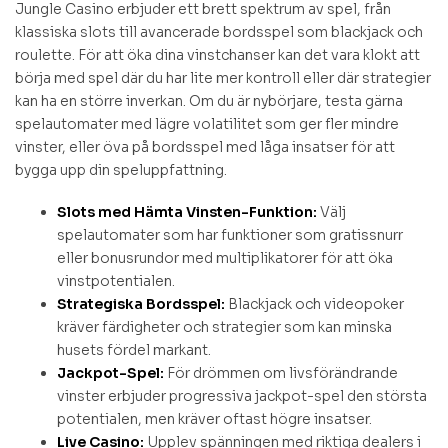
Jungle Casino erbjuder ett brett spektrum av spel, från
klassiska slots till avancerade bordsspel som blackjack och
roulette. För att öka dina vinstchanser kan det vara klokt att
börja med spel där du har lite mer kontroll eller där strategier
kan ha en större inverkan. Om du är nybörjare, testa gärna
spelautomater med lägre volatilitet som ger fler mindre
vinster, eller öva på bordsspel med låga insatser för att
bygga upp din speluppfattning.
Slots med Hämta Vinsten-Funktion:
Välj
spelautomater som har funktioner som gratissnurr
eller bonusrundor med multiplikatorer för att öka
vinstpotentialen.
Strategiska Bordsspel:
Blackjack och videopoker
kräver färdigheter och strategier som kan minska
husets fördel markant.
Jackpot-Spel:
För drömmen om livsförändrande
vinster erbjuder progressiva jackpot-spel den största
potentialen, men kräver oftast högre insatser.
Live Casino:
Upplev spänningen med riktiga dealers i