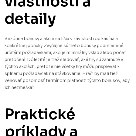
vlastnosti a
detaily
Sezónne bonusy a akcie sa líšia v závislosti od kasína a
konkrétnej ponuky. Zvyčajne sú tieto bonusy podmienené
určitými požiadavkami, ako je minimálny vklad alebo počet
pretočení. Dôležité je tiež sledovať, aké hry sú zahrnuté v
týchto akciách, pretože nie všetky hry môžu prispievať k
splneniu požiadaviek na stávkovanie. Hráči by mali tiež
venovať pozornosť termínom platnosti týchto bonusov, aby
ich nezmeškali.
Praktické
príklady a