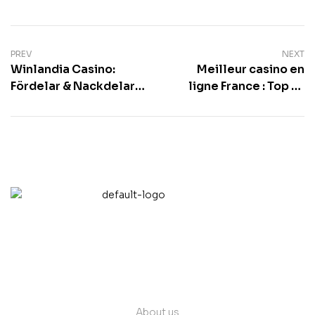
PREV
NEXT
Winlandia Casino:
Meilleur casino en
Fördelar & Nackdelar
ligne France : Top 10
För Svenskar
Sites Fiable 2026
contact@vantare.in
Quick Links
About us