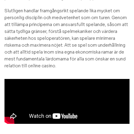
Slutligen handlar framgångsrikt spelande lika mycket om
personlig disciplin och medvetenhet som om turen. Genom
att tillämpa principerna om ansvarsfullt spelande, såsom att
sätta tydliga gränser, förstå spelmekaniker och värdera
säkerheten hos speloperatören, kan spelare minimera
riskerna och maximera nöjet. Att se spel som underhållning
och att alltid spela inom sina egna ekonomiska ramar är de
mest fundamentala lärdomarna för alla som önskar en sund
relation till online casino.