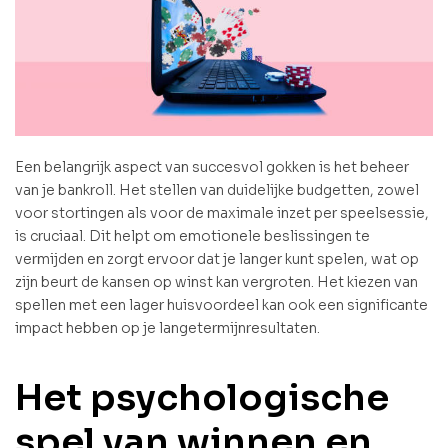
Een belangrijk aspect van succesvol gokken is het beheer
van je bankroll. Het stellen van duidelijke budgetten, zowel
voor stortingen als voor de maximale inzet per speelsessie,
is cruciaal. Dit helpt om emotionele beslissingen te
vermijden en zorgt ervoor dat je langer kunt spelen, wat op
zijn beurt de kansen op winst kan vergroten. Het kiezen van
spellen met een lager huisvoordeel kan ook een significante
impact hebben op je langetermijnresultaten.
Het psychologische
spel van winnen en