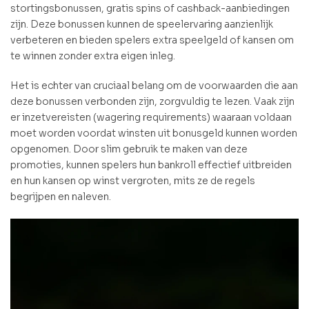
stortingsbonussen, gratis spins of cashback-aanbiedingen
zijn. Deze bonussen kunnen de speelervaring aanzienlijk
verbeteren en bieden spelers extra speelgeld of kansen om
te winnen zonder extra eigen inleg.
Het is echter van cruciaal belang om de voorwaarden die aan
deze bonussen verbonden zijn, zorgvuldig te lezen. Vaak zijn
er inzetvereisten (wagering requirements) waaraan voldaan
moet worden voordat winsten uit bonusgeld kunnen worden
opgenomen. Door slim gebruik te maken van deze
promoties, kunnen spelers hun bankroll effectief uitbreiden
en hun kansen op winst vergroten, mits ze de regels
begrijpen en naleven.