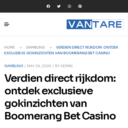
HOME
GAMBLING
VERDIEN DIRECT RIJKDOM: ONTDEK
EXCLUSIEVE GOKINZICHTEN VAN BOOMERANG BET CASINO
GAMBLING
MAY 29, 2026
BY
ADMIN
Verdien direct rijkdom:
ontdek exclusieve
gokinzichten van
Boomerang Bet Casino