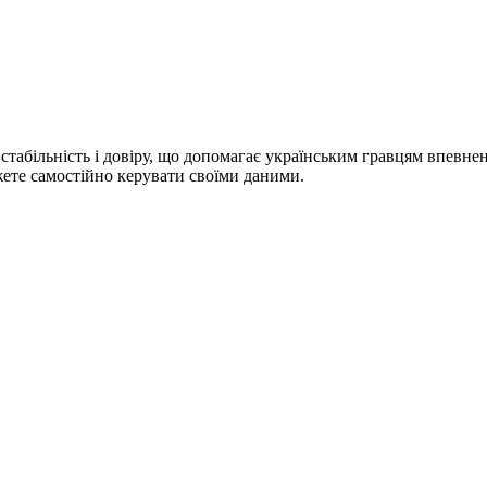
стабільність і довіру, що допомагає українським гравцям впевне
ете самостійно керувати своїми даними.