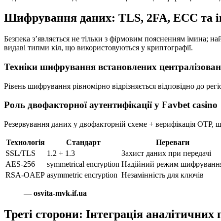
Шифрування даних: TLS, 2FA, ECC та інш
Безпека з’являється не тільки з фірмовим поясненням імина; н
видаві типми кіл, що використовуються у криптографії.
Техніки шифрування встановлених централізован
Рівень шифрування рівномірно відрізняється відповідно до ре
Роль двофакторної аутентифікації у Favbet casino
Резервування даних у двофакторній схеме + верифікація OTP, щ
Технологія
Стандарт
Переваги
SSL/TLS
1.2 + 1.3
Захист даних при передачі
AES-256
symmetrical encryption
Надійний режим шифруванн
RSA-OAEP
asymmetric encryption
Незамінність для ключів
— osvita-mvk.if.ua
Треті сторони: Інтеграція аналітичних 