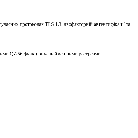
сучасних протоколах TLS 1.3, двофакторній автентифікації та
атними Q-256 функціонує найменшими ресурсами.