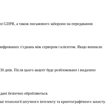
анні GDPR, а також письмового заборони на передавання
шифрованих з’єднань між сервером і клієнтом. Якщо виникли
30 днів. Після цього акаунт буде розблоковано і видалено
і дані безпечно обробляються.
ші технології штучного інтелекту та криптографічного захисту.