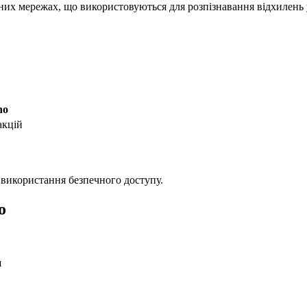
них мережах, що використовуються для розпізнавання відхилень 
no
акцій
використання безпечного доступу.
o
я