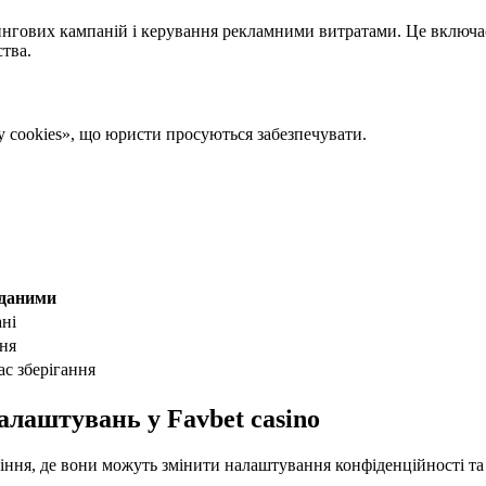
гових кампаній і керування рекламними витратами. Це включає п
тва.
rty cookies», що юристи просуються забезпечувати.
 даними
ані
ня
с зберігання
алаштувань у Favbet casino
іння, де вони можуть змінити налаштування конфіденційності та 