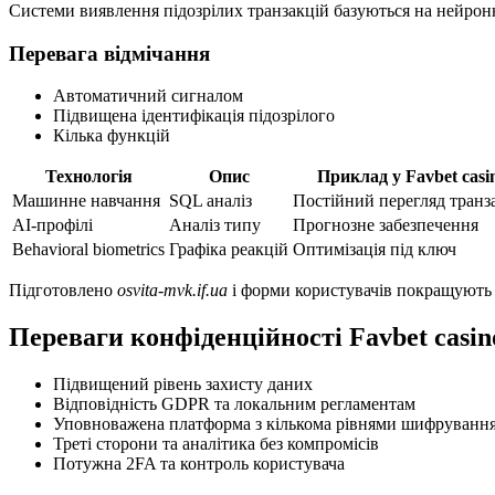
Системи виявлення підозрілих транзакцій базуються на нейрон
Перевага відмічання
Автоматичний сигналом
Підвищена ідентифікація підозрілого
Кілька функцій
Технологія
Опис
Приклад у Favbet casi
Машинне навчання
SQL аналіз
Постійний перегляд транз
AI-профілі
Аналіз типу
Прогнозне забезпечення
Behavioral biometrics
Графіка реакцій
Оптимізація під ключ
Підготовлено
osvita-mvk.if.ua
і форми користувачів покращують 
Переваги конфіденційності Favbet casin
Підвищений рівень захисту даних
Відповідність GDPR та локальним регламентам
Уповноважена платформа з кількома рівнями шифруванн
Треті сторони та аналітика без компромісів
Потужна 2FA та контроль користувача