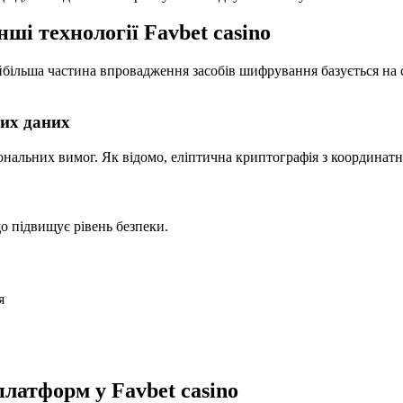
і технології Favbet casino
айбільша частина впровадження засобів шифрування базується на 
их даних
гіональних вимог. Як відомо, еліптична криптографія з координ
о підвищує рівень безпеки.
я
платформ у Favbet casino