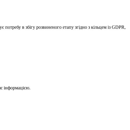
 потребу в збігу розвиненого етапу згідно з кільцем із GDPR,
яє інформацією.