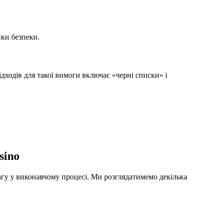
ики безпеки.
дходів для такої вимоги включає «черні списки» і
sino
вагу у виконавчому процесі. Ми розглядатимемо декілька