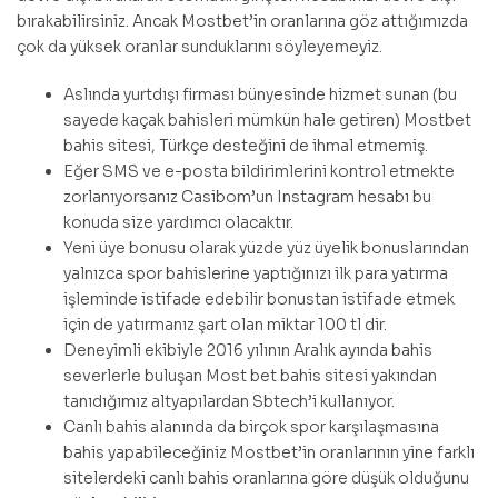
bırakabilirsiniz. Ancak Mostbet’in oranlarına göz attığımızda
çok da yüksek oranlar sunduklarını söyleyemeyiz.
Aslında yurtdışı firması bünyesinde hizmet sunan (bu
sayede kaçak bahisleri mümkün hale getiren) Mostbet
bahis sitesi, Türkçe desteğini de ihmal etmemiş.
Eğer SMS ve e-posta bildirimlerini kontrol etmekte
zorlanıyorsanız Casibom’un Instagram hesabı bu
konuda size yardımcı olacaktır.
Yeni üye bonusu olarak yüzde yüz üyelik bonuslarından
yalnızca spor bahislerine yaptığınızı ilk para yatırma
işleminde istifade edebilir bonustan istifade etmek
için de yatırmanız şart olan miktar 100 tl dir.
Deneyimli ekibiyle 2016 yılının Aralık ayında bahis
severlerle buluşan Most bet bahis sitesi yakından
tanıdığımız altyapılardan Sbtech’i kullanıyor.
Canlı bahis alanında da birçok spor karşılaşmasına
bahis yapabileceğiniz Mostbet’in oranlarının yine farklı
sitelerdeki canlı bahis oranlarına göre düşük olduğunu