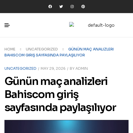
HOME
UNCATEGORIZED
GÜNÜN MAÇ ANALIZLERI
BAHISCOM GIRIŞ SAYFASINDA PAYLAŞILIYOR
UNCATEGORIZED
MAY 29, 2026
BY
ADMIN
Günün maç analizleri
Bahiscom giriş
sayfasında paylaşılıyor