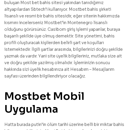
buluşan Most bet bahis sitesi yakından tanıdığımız
altyapılardan Sbtech’i kullanıyor. Mostbet bahis şirketi
lisanslı ve resmi bir bahis sitesidir, eğer sitenin hakkımızda
kısmını incelerseniz Mostbet’in Montenegro lisanslı
olduğunu görürsünüz. Casibom giriş işlemi yapanlar, buraya
başarılı şekilde üye olmuş demektir. Site yönetimi, bahis
profili oluşturacak kişilerden belirli şart ve koşulları
istemektedir. İlgili şartlar arasında, bilgilerinizi doğru şekilde
yazmak da vardır. Yani site üyelik bilgileriniz, mutlaka size ait
ve doğru şekilde yazılmış olmalıdır. İşleminizin sonucu
hakkında sizi üyelik hesabınıza ait Hesabım – Mesajlarım
sayfası üzerinden bilgilendiriyor olacağız.
Mostbet Mobil
Uygulama
Hatta burada putin’in ölüm tarihi üzerine belli bir miktar bahis