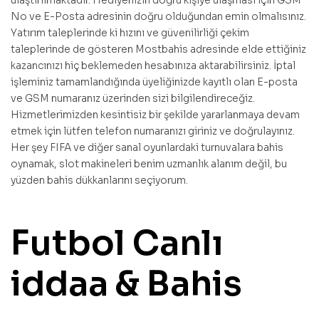
No ve E-Posta adresinin doğru olduğundan emin olmalısınız.
Yatırım taleplerinde ki hızını ve güvenilirliği çekim
taleplerinde de gösteren Mostbahis adresinde elde ettiğiniz
kazancınızı hiç beklemeden hesabınıza aktarabilirsiniz. İptal
işleminiz tamamlandığında üyeliğinizde kayıtlı olan E-posta
ve GSM numaranız üzerinden sizi bilgilendireceğiz.
Hizmetlerimizden kesintisiz bir şekilde yararlanmaya devam
etmek için lütfen telefon numaranızı giriniz ve doğrulayınız.
Her şey FIFA ve diğer sanal oyunlardaki turnuvalara bahis
oynamak, slot makineleri benim uzmanlık alanım değil, bu
yüzden bahis dükkanlarını seçiyorum.
Futbol Canlı
iddaa & Bahis