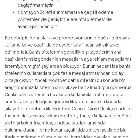
değiştirmemiştir.
Komisyon ücreti alınmaması ve çeşitli ödeme
yöntemleriyle geniş kitlelere hitap etmesi de
avantajlarından biri.
Bu sebeple bonusların ve promosyonların olduğu ilgili sayfa
kullanıcılar ve özellikle de üyeler tarafından sık sık takip
edilmelidir. Bahis sitelerinin genellikle şikayetlerinin ana
başlıkları izinsiz gönderilen mesajlar ve ya reklam mesajlarını
istemiyorum gibi şeylerden oluşuyor. Bunun nedeni ise bahis
sitelerinin kullanıcılara çok fazla mesaj atmasından dolayı
ortaya çıkıyor. Ancak Mostbet bahis sitesini bu konuda bir
araştırdığımızda sitenin sms şikayetleri almadığını görüyoruz.
Çünkü bahis sitesinin bu alanda kullanıcıları rahatsız edici
smsler atmış olduğunu görseydik yorumlarda bu konuda
şikayetler görebilirdik. Mostbet Güncel Giriş Oldukça sade bir
tasarım ile karşınıza çıkan mostbet, Türkçe kullanabileceğiniz,
yurtdışı kökenli yani kaçak iddaa siteleri arasında
bulunmaktadır. Her ne kadar kaçak iddaa sitesi şeklinde bir
ifade gündeme geliyor olsa da, hem iddaa oyunları, hem de