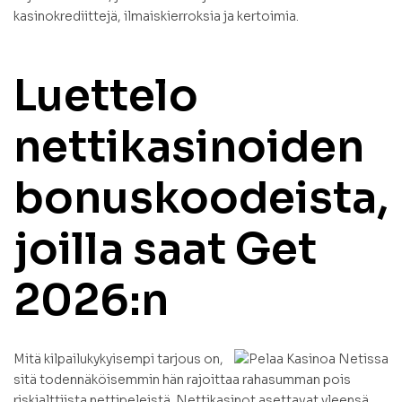
kasinokrediittejä, ilmaiskierroksia ja kertoimia.
Luettelo
nettikasinoiden
bonuskoodeista,
joilla saat Get
2026:n
Mitä kilpailukykyisempi tarjous on,
sitä todennäköisemmin hän rajoittaa rahasumman pois
riskialttiista nettipeleistä. Nettikasinot asettavat yleensä