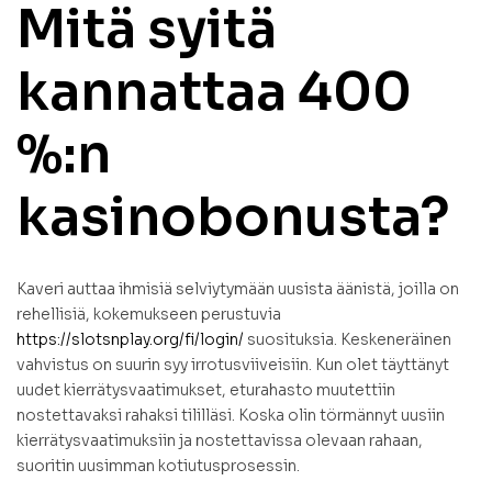
Mitä syitä
kannattaa 400
%:n
kasinobonusta?
Kaveri auttaa ihmisiä selviytymään uusista äänistä, joilla on
rehellisiä, kokemukseen perustuvia
https://slotsnplay.org/fi/login/
suosituksia. Keskeneräinen
vahvistus on suurin syy irrotusviiveisiin. Kun olet täyttänyt
uudet kierrätysvaatimukset, eturahasto muutettiin
nostettavaksi rahaksi tililläsi. Koska olin törmännyt uusiin
kierrätysvaatimuksiin ja nostettavissa olevaan rahaan,
suoritin uusimman kotiutusprosessin.