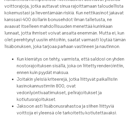
voittorajoja, jotka auttavat sinua rajoittamaan taloudellista
kokemustasi ja lieventämään riskiä. Kun nettikasinot jakavat
kanssasi 400 dollarin bonusehdot ilman talletusta, ne
avaavat itselleen mahdollisuuden menettää kuninkaan
lunnaat, jotta ihmiset voivat ansaita enemmän. Mutta ei, kun
olet perehtynyt uusiin ehtoihin, saatat varmasti löytää tämän
lisäbonuksen, joka tarjoaa parhaan vastineen ja nautinnon.
Kun kierrätys on tehty, varmista, että saldosi on yhden
nostorajoituksen sisällä, joka on liitetty renderöintiin,
ennen kuin pyydät maksua.
Joitakin yleisiä kriteerejä, jotka liittyvät paikallisiin
kasinokannustimiin 800, ovat
vedonlyöntivaatimukset, pelirajoitukset ja
kotiutusrajoitukset.
Jaksoon asti lisäbonusrahastoa ja siihen liittyviä
voittoja ei yleensä ole tarkoitettu kotiutettavaksi.