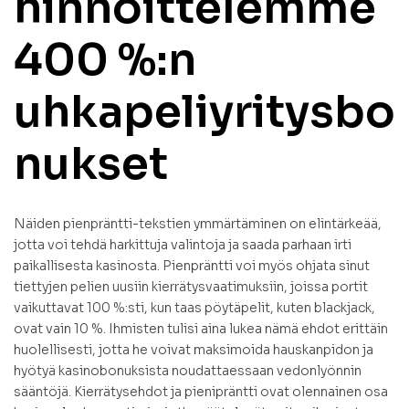
hinnoittelemme
400 %:n
uhkapeliyritysbo
nukset
Näiden pienpräntti-tekstien ymmärtäminen on elintärkeää,
jotta voi tehdä harkittuja valintoja ja saada parhaan irti
paikallisesta kasinosta. Pienpräntti voi myös ohjata sinut
tiettyjen pelien uusiin kierrätysvaatimuksiin, joissa portit
vaikuttavat 100 %:sti, kun taas pöytäpelit, kuten blackjack,
ovat vain 10 %. Ihmisten tulisi aina lukea nämä ehdot erittäin
huolellisesti, jotta he voivat maksimoida hauskanpidon ja
hyötyä kasinobonuksista noudattaessaan vedonlyönnin
sääntöjä. Kierrätysehdot ja pienipräntti ovat olennainen osa