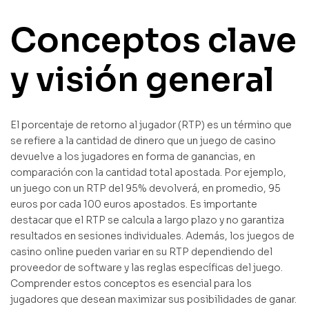
Conceptos clave
y visión general
El porcentaje de retorno al jugador (RTP) es un término que
se refiere a la cantidad de dinero que un juego de casino
devuelve a los jugadores en forma de ganancias, en
comparación con la cantidad total apostada. Por ejemplo,
un juego con un RTP del 95% devolverá, en promedio, 95
euros por cada 100 euros apostados. Es importante
destacar que el RTP se calcula a largo plazo y no garantiza
resultados en sesiones individuales. Además, los juegos de
casino online pueden variar en su RTP dependiendo del
proveedor de software y las reglas específicas del juego.
Comprender estos conceptos es esencial para los
jugadores que desean maximizar sus posibilidades de ganar.