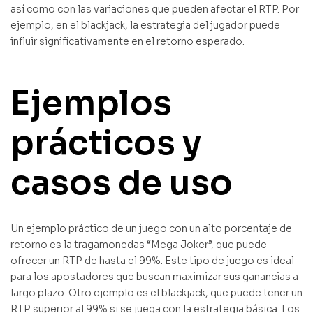
así como con las variaciones que pueden afectar el RTP. Por
ejemplo, en el blackjack, la estrategia del jugador puede
influir significativamente en el retorno esperado.
Ejemplos
prácticos y
casos de uso
Un ejemplo práctico de un juego con un alto porcentaje de
retorno es la tragamonedas “Mega Joker”, que puede
ofrecer un RTP de hasta el 99%. Este tipo de juego es ideal
para los apostadores que buscan maximizar sus ganancias a
largo plazo. Otro ejemplo es el blackjack, que puede tener un
RTP superior al 99% si se juega con la estrategia básica. Los