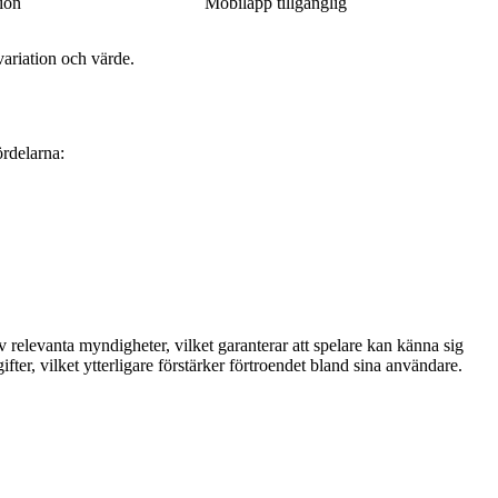
ion
Mobilapp tillgänglig
 variation och värde.
ördelarna:
v relevanta myndigheter, vilket garanterar att spelare kan känna sig
er, vilket ytterligare förstärker förtroendet bland sina användare.