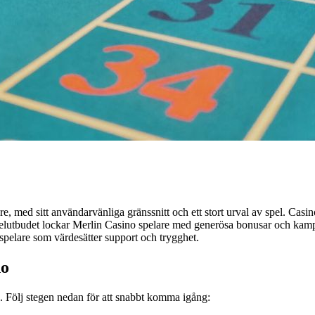
e, med sitt användarvänliga gränssnitt och ett stort urval av spel. Casino
pelutbudet lockar Merlin Casino spelare med generösa bonusar och kampanj
r spelare som värdesätter support och trygghet.
no
s. Följ stegen nedan för att snabbt komma igång: