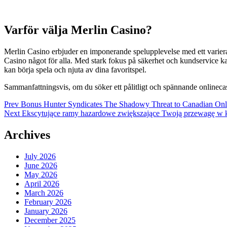
Varför välja Merlin Casino?
Merlin Casino erbjuder en imponerande spelupplevelse med ett varierat
Casino något för alla. Med stark fokus på säkerhet och kundservice ka
kan börja spela och njuta av dina favoritspel.
Sammanfattningsvis, om du söker ett pålitligt och spännande onlinecas
Prev
Bonus Hunter Syndicates The Shadowy Threat to Canadian Onl
Next
Ekscytujące ramy hazardowe zwiększające Twoją przewagę w 
Archives
July 2026
June 2026
May 2026
April 2026
March 2026
February 2026
January 2026
December 2025