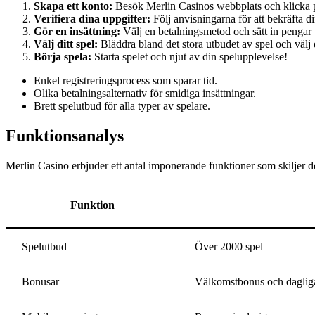
Skapa ett konto:
Besök Merlin Casinos webbplats och klicka på
Verifiera dina uppgifter:
Följ anvisningarna för att bekräfta di
Gör en insättning:
Välj en betalningsmetod och sätt in pengar på
Välj ditt spel:
Bläddra bland det stora utbudet av spel och välj 
Börja spela:
Starta spelet och njut av din spelupplevelse!
Enkel registreringsprocess som sparar tid.
Olika betalningsalternativ för smidiga insättningar.
Brett spelutbud för alla typer av spelare.
Funktionsanalys
Merlin Casino erbjuder ett antal imponerande funktioner som skiljer de
Funktion
Spelutbud
Över 2000 spel
Bonusar
Välkomstbonus och daglig