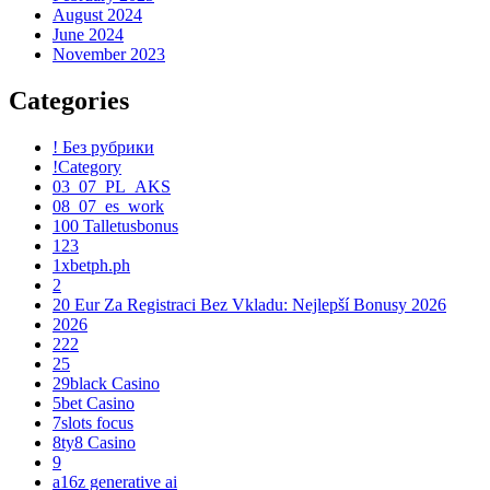
August 2024
June 2024
November 2023
Categories
! Без рубрики
!Category
03_07_PL_AKS
08_07_es_work
100 Talletusbonus
123
1xbetph.ph
2
20 Eur Za Registraci Bez Vkladu: Nejlepší Bonusy 2026
2026
222
25
29black Casino
5bet Casino
7slots focus
8ty8 Casino
9
a16z generative ai