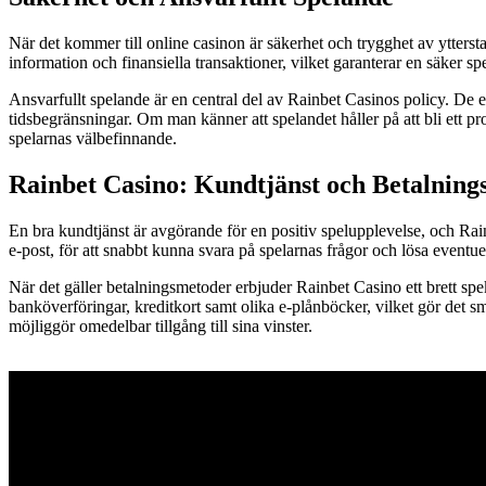
När det kommer till online casinon är säkerhet och trygghet av ytterst
information och finansiella transaktioner, vilket garanterar en säker sp
Ansvarfullt spelande är en central del av Rainbet Casinos policy. De er
tidsbegränsningar. Om man känner att spelandet håller på att bli ett p
spelarnas välbefinnande.
Rainbet Casino: Kundtjänst och Betalnin
En bra kundtjänst är avgörande för en positiv spelupplevelse, och Rainb
e-post, för att snabbt kunna svara på spelarnas frågor och lösa eventu
När det gäller betalningsmetoder erbjuder Rainbet Casino ett brett spe
banköverföringar, kreditkort samt olika e-plånböcker, vilket gör det s
möjliggör omedelbar tillgång till sina vinster.