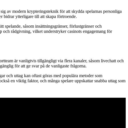
r sig av modern krypteringsteknik för att skydda spelarnas personliga
bidrar ytterligare till att skapa förtroende.
itt spelande, såsom insättningsgränser, förlustgränser och
älp och rådgivning, vilket understryker casinots engagemang för
tteam är vanligtvis tillgängligt via flera kanaler, såsom livechatt och
änglig för att ge svar på de vanligaste frågorna.
ningar och uttag kan oftast göras med populära metoder som
r också en viktig faktor, och många spelare uppskattar snabba uttag som