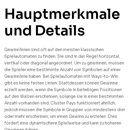
Hauptmerkmale
und Details
Gewinnlinien sind oft auf den meisten klassischen
Spielautomaten zu finden. Sie sind in der Regel horizontal,
vertikal oder diagonal angeordnet. Um zu gewinnen, müssen
die Spieler eine bestimmte Anzahl von Symbolen auf einer
Gewinnlinie haben. Bei Spielautomaten mit Ways-to-Win
gibt es keine festen Linien. Stattdessen können Gewinne
erzielt werden, wenn die Symbole in beliebigen Positionen
auf den Walzen erscheinen, solange sie in einer bestimmten
Anzahl vorhanden sind. Cluster Pays funktioniert ähnlich,
jedoch müssen die Symbole in Gruppen von mindestens drei
oder mehr erscheinen, um einen Gewinn zu erzielen. Dies
fördert eine dynamischere Spielweise und kann zu höheren
Gewinnen führen.