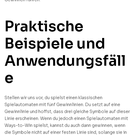
Praktische
Beispiele und
Anwendungsfäll
e
Stellen wir uns vor, du spielst einen klassischen
Spielautomaten mit fünf Gewinnlinien. Du setzt auf eine
Gewinnlinie und hoffst, dass drei gleiche Symbole auf dieser
Linie erscheinen. Wenn du jedoch einen Spielautomaten mit
Ways-to-Win spielst, kannst du auch dann gewinnen, wenn
die Symbole nicht auf einer festen Linie sind, solange sie in