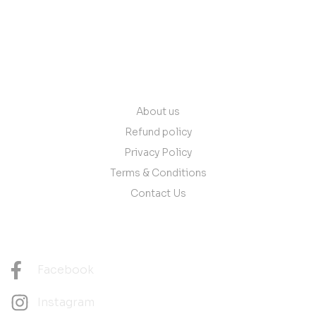
contact@vantare.in
Quick Links
About us
Refund policy
Privacy Policy
Terms & Conditions
Contact Us
Follow Us
Facebook
Instagram