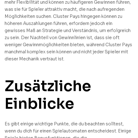
mehr Flexibilität und können zu häufigeren Gewinnen führen,
was sie für Spieler attraktiv macht, die nach aufregenden
Möglichkeiten suchen. Cluster Pays hingegen können zu
höheren Auszahlungen führen, erfordern jedoch ein
gewisses Maß an Strategie und Verständnis, um erfolgreich
zu sein. Der Nachteil von Gewinnlinien ist, dass sie oft
weniger Gewinnmöglichkeiten bieten, während Cluster Pays
manchmal komplex sein können und nicht jeder Spieler mit
dieser Mechanik vertraut ist.
Zusätzliche
Einblicke
Es gibt einige wichtige Punkte, die du beachten solltest,
wenn du dich für einen Spielautomaten entscheidest. Einige
Spiele bieten Bonusfunktionen, die die