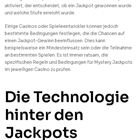
aktiviert, der entscheidet, ob ein Jackpot gewonnen wurde
und welche Stufe erreicht wurde.
Einige Casinos oder Spieleentwickler können jedoch
bestimmte Bedingungen festlegen, die die Chancen auf
einen Jackpot-Gewinn beeinflussen. Dies kann
beispielsweise ein Mindesteinsatz sein oder die Teilnahme
an bestimmten Spielen. Es ist immer ratsam, die
spezifischen Regeln und Bedingungen für Mystery Jackpots
im jeweiligen Casino zu prüfen.
Die Technologie
hinter den
Jackpots