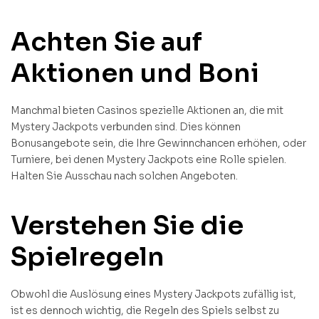
Achten Sie auf
Aktionen und Boni
Manchmal bieten Casinos spezielle Aktionen an, die mit
Mystery Jackpots verbunden sind. Dies können
Bonusangebote sein, die Ihre Gewinnchancen erhöhen, oder
Turniere, bei denen Mystery Jackpots eine Rolle spielen.
Halten Sie Ausschau nach solchen Angeboten.
Verstehen Sie die
Spielregeln
Obwohl die Auslösung eines Mystery Jackpots zufällig ist,
ist es dennoch wichtig, die Regeln des Spiels selbst zu