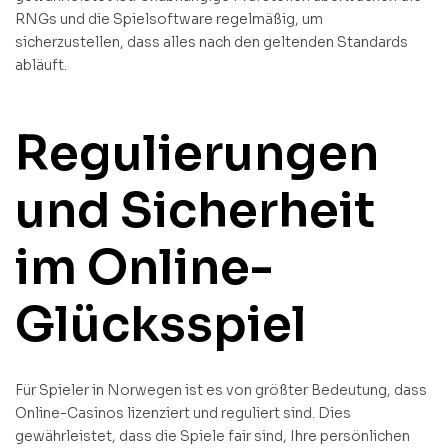
RNGs und die Spielsoftware regelmäßig, um
sicherzustellen, dass alles nach den geltenden Standards
abläuft.
Regulierungen
und Sicherheit
im Online-
Glücksspiel
Für Spieler in Norwegen ist es von größter Bedeutung, dass
Online-Casinos lizenziert und reguliert sind. Dies
gewährleistet, dass die Spiele fair sind, Ihre persönlichen