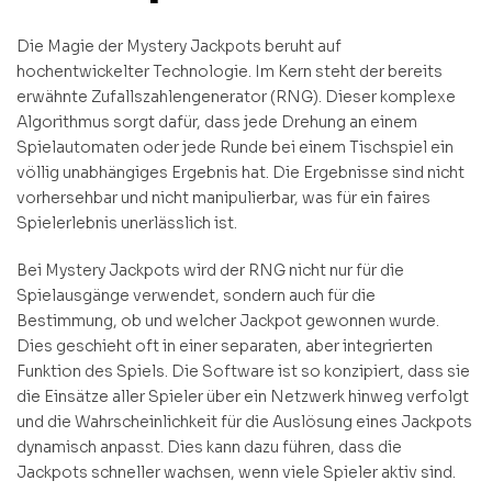
Die Magie der Mystery Jackpots beruht auf
hochentwickelter Technologie. Im Kern steht der bereits
erwähnte Zufallszahlengenerator (RNG). Dieser komplexe
Algorithmus sorgt dafür, dass jede Drehung an einem
Spielautomaten oder jede Runde bei einem Tischspiel ein
völlig unabhängiges Ergebnis hat. Die Ergebnisse sind nicht
vorhersehbar und nicht manipulierbar, was für ein faires
Spielerlebnis unerlässlich ist.
Bei Mystery Jackpots wird der RNG nicht nur für die
Spielausgänge verwendet, sondern auch für die
Bestimmung, ob und welcher Jackpot gewonnen wurde.
Dies geschieht oft in einer separaten, aber integrierten
Funktion des Spiels. Die Software ist so konzipiert, dass sie
die Einsätze aller Spieler über ein Netzwerk hinweg verfolgt
und die Wahrscheinlichkeit für die Auslösung eines Jackpots
dynamisch anpasst. Dies kann dazu führen, dass die
Jackpots schneller wachsen, wenn viele Spieler aktiv sind.