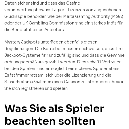
Daten sicher sind und dass das Casino
verantwortungsbewusst agiert. Lizenzen von angesehenen
Glücksspielbehörden wie der Malta Gaming Authority (MGA)
oder der UK Gambling Commission sind ein starkes Indiz für
die Seriosität eines Anbieters.
Mystery Jackpots unterliegen ebenfalls diesen
Regulierungen. Die Betreiber müssen nachweisen, dass ihre
Jackpot-Systeme fair und zufällig sind und dass die Gewinne
ordnungsgemäß ausgezahlt werden. Dies schafft Vertrauen
bei den Spielern und ermöglicht ein sicheres Spielerlebnis.
Es ist immer ratsam, sich über die Lizenzierung und die
Sicherheitsmaßnahmen eines Casinos zu informieren, bevor
Sie sich registrieren und spielen.
Was Sie als Spieler
beachten sollten