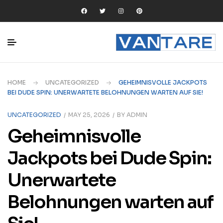
HOME
UNCATEGORIZED
GEHEIMNISVOLLE JACKPOTS
BEI DUDE SPIN: UNERWARTETE BELOHNUNGEN WARTEN AUF SIE!
UNCATEGORIZED
MAY 25, 2026
BY
ADMIN
Geheimnisvolle
Jackpots bei Dude Spin:
Unerwartete
Belohnungen warten auf