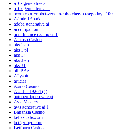
a16z generative ai
a16z generative ai 1
acomics.ru~riobet-zerkalo-rabotchee-na-segodnya 100
Admiral Shark
adobe generative ai
ai companion
ai in finance examples 1
Aircash Casino
aks 1 en
aks 1 pl
aks 14
aks 3 en
aks 31
all_BAz
Allyspin
articles
Asino Casino
AU T1_19264 (4)
autohenriquesevale.pt
Avia Masters
aws generative ai 1
Bananzia Casino
belfastcabs.com
bet5gringo.com
Betfouru Casino