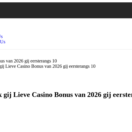
Us
 Us
us van 2026 gij eersterangs 10
ij Lieve Casino Bonus van 2026 gij eersterangs 10
gij Lieve Casino Bonus van 2026 gij eerste