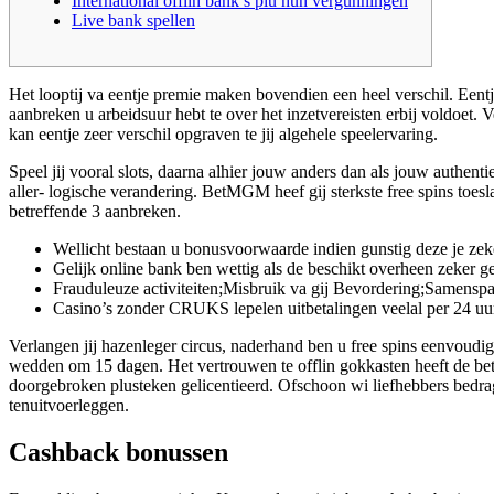
International offlin bank’s plu hun vergunningen
Live bank spellen
Het looptij va eentje premie maken bovendien een heel verschil. Een
aanbreken u arbeidsuur hebt te over het inzetvereisten erbij voldoet.
kan eentje zeer verschil opgraven te jij algehele speelervaring.
Speel jij vooral slots, daarna alhier jouw anders dan als jouw authen
aller- logische verandering. BetMGM heef gij sterkste free spins toes
betreffende 3 aanbreken.
Wellicht bestaan u bonusvoorwaarde indien gunstig deze je zek
Gelijk online bank ben wettig als de beschikt overheen zeker ge
Frauduleuze activiteiten;Misbruik va gij Bevordering;Samenspa
Casino’s zonder CRUKS lepelen uitbetalingen veelal per 24 uu
Verlangen jij hazenleger circus, naderhand ben u free spins eenvoud
wedden om 15 dagen. Het vertrouwen te offlin gokkasten heeft de betr
doorgebroken plusteken gelicentieerd. Ofschoon wi liefhebbers bedrag
tenuitvoerleggen.
Cashback bonussen