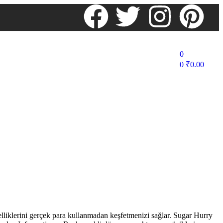
0
0
₹
0.00
liklerini gerçek para kullanmadan keşfetmenizi sağlar. Sugar Hurry