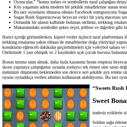
Oyuncular,” “bonus turları ve sembollerin nasıl çalıştığını detaylı
Köy yaşamını adeta modern bir şekilde misafirlerine sunan tesis
Bu tarz oyunların olmazsa olmazı Facebook entegrasyonu Suga
Sugar Rush Superraceway heyecan verici bir yarış macerası su
Ormanlık bir alanın kalbinde bulunan otelimiz, trekking rotala
Makaralardaki semboller şeker, reçel, jelibon ve diğerleri gibi fark
Harici içeriği görüntülerken, kişisel veriler üçüncü taraf platformlar
trekking rotalarına yakın olması ile misafirlerine doğa yürüyüşü yapm
konukların eğlenceli dakikalar geçirebilmeleri için voleybol sahası v
Otelimizde 1 yarı olimpik ve 2 kaydıraklı açık çocuk havuzu bulunma
Bonus turunu satın almak, daha fazla kazanma fırsatı empieza heyecan v
skoru yapmaya çalıştığımız oyunda zorlayıcı tek etmen süre sınırı deği
üstümüze düşmesini beklemeden son derece seri şekilde ayn renkte ola
oyunu oynadıkça verilen altınları kullanarak alabiliyoruz. Bu tarz 
“Sweets Rush H
Sweet Bona
iradesiz eziklerin 
Soldan sağa ödeme y