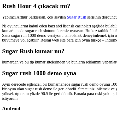
Rush Hour 4 çıkacak mı?
Yapımcı Arthur Sarkissian, çok sevilen
Sugar Rush
serisinin dördüncü
Nj oyuncularını kabul eden bazı abd lisanslı casinoları aşağıda bulabil
kumarhanede sugar rush slotunu ücretsiz oynayın. Bu kez tatlılık fak
Sana sugar run 1000 demo versiyonu tam olarak deneyimlemek için oy
büyümeye yol açabilir. Resmi web site para için oyna türkçe – İndirmed
Sugar Rush kumar mı?
kumardan ve bu tip kumar sitelerinden ve bunların reklamını yapanlar
Sugar rush 1000 demo oyna
Aynı derecede eğlenceli bir kumarhanede sugar rush demo oyunu 100. S
bir oyun olan sugar rush demo ile geri döndü. Stratejinizi bilemek v
yüksek rtp oranı yüzde 96.5 ile geri döndü. Burada para riski yoktur
istiyorum.
Android