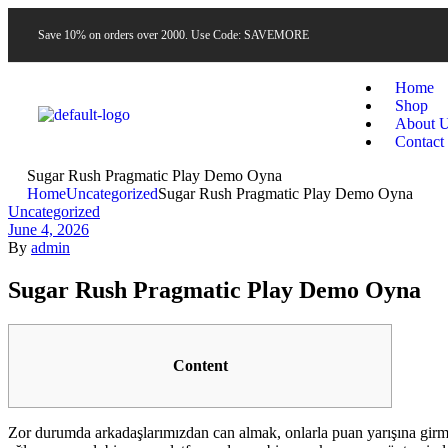
Save 10% on orders over 2000. Use Code: SAVEMORE
Home
Shop
About 
Contact
Sugar Rush Pragmatic Play Demo Oyna
Home
Uncategorized
Sugar Rush Pragmatic Play Demo Oyna
Uncategorized
June 4, 2026
By
admin
Sugar Rush Pragmatic Play Demo Oyna
Content
Zor durumda arkadaşlarımızdan can almak, onlarla puan yarışına girm