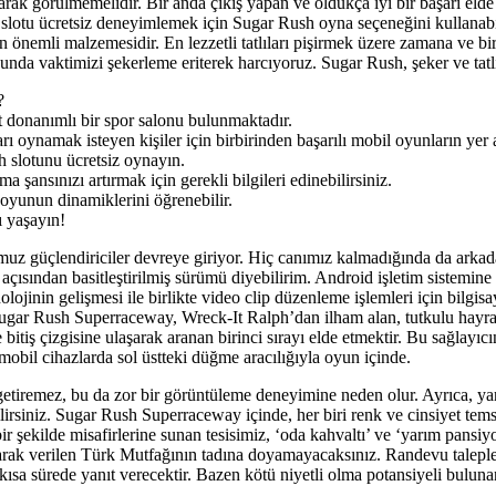
rak görülmemelidir. Bir anda çıkış yapan ve oldukça iyi bir başarı eld
 slotu ücretsiz deneyimlemek için Sugar Rush oyna seçeneğini kullanabili
 en önemli malzemesidir. En lezzetli tatlıları pişirmek üzere zamana ve birb
da vaktimizi şekerleme eriterek harcıyoruz. Sugar Rush, şeker ve tatlı 
?
it donanımlı bir spor salonu bulunmaktadır.
oynamak isteyen kişiler için birbirinden başarılı mobil oyunların yer ald
sh slotunu ücretsiz oynayın.
ansınızı artırmak için gerekli bilgileri edinebilirsiniz.
e oyunun dinamiklerini öğrenebilir.
ı yaşayın!
umuz güçlendiriciler devreye giriyor. Hiç canımız kalmadığında da arkad
açısından basitleştirilmiş sürümü diyebilirim. Android işletim sistemine
eknolojinin gelişmesi ile birlikte video clip düzenleme işlemleri için bil
. Sugar Rush Superraceway, Wreck-It Ralph’dan ilham alan, tutkulu hayra
bitiş çizgisine ulaşarak aranan birinci sırayı elde etmektir. Bu sağlayıc
mobil cihazlarda sol üstteki düğme aracılığıyla oyun içinde.
iremez, bu da zor bir görüntüleme deneyimine neden olur. Ayrıca, yarış
lirsiniz. Sugar Rush Superraceway içinde, her biri renk ve cinsiyet temsi
r şekilde misafirlerine sunan tesisimiz, ‘oda kahvaltı’ ve ‘yarım pansiy
olarak verilen Türk Mutfağının tadına doyamayacaksınız. Randevu taleple
sa sürede yanıt verecektir. Bazen kötü niyetli olma potansiyeli bulunan 