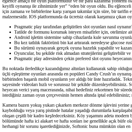
eğlence amaçlı bir oyun platformudur ve bir para kazanma yöntemi ola
keyifli oynanışı ile zihnimizde yer” “eden bir oyun oldu. Bu eğlenceli
için zamana ve birbirlerine karşı yarışan takımlar için süre, bir tarifin
malzemesidir. IOS platformunda da ücretsiz olarak karşımıza çıkan oyun
Pragmatic play tarafından geliştirilen slot oyunları nasıl oynanır
Tatilde de formunu korumak isteyen misafirler için, otelimize a
Android işletim sistemine sahip cihazlarda kule savunma oyunları 
Bu kez tatlılık faktörünü bin kat artırarak neredeyse glucose ru
Bu sürümü oynayarak gerçek oyuna hazırlık yapabilir ve kazanma ş
Oyuncular, bu şekilde risk almadan stratejilerini geliştirebilir v
Pragmatic play adresinden çekin prefered slot oyunu heyecanın
Bu noktada ilerledikçe kazandığımız altınları kullanarak sahip olduğ
üçlü eşleştirme oyunları arasında en popüleri Candy Crush’ın oynanış 
birbirinden başarılı mobil oyunların yer aldığı bir liste hazırladık. T
sayesinde videoları hızlı ve sorunsuz bir şekilde düzenleyebilirsiniz
heyecan verici yarış macerasında, nihai hedefiniz rekortmen bir sürede 
istediğiniz zaman oyun çerçevesinin hemen altında iptal edebilirsiniz; 
Kamera bazen yokuş yukarı çıkarken merkeze dönme işlevini yerine get
kaybolduğu veya yarış pistinde hatalar yaşadığı durumlarla karşılaşabi
oluşan çeşitli bir kadro keşfedeceksiniz. Köy yaşamını adeta modern bi
bölümünde hafta ici alakart ve hafta sonları ise genellikle açık büfe 
herhangi bir sorunu işaretlediğinizde, Softonic buna mümkün olan en kı