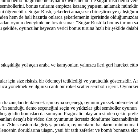
cumu demo pragmatic ile oynanır? Mostbet bd’de sugar rush demo versi
mbollerini, bonus turlarını empieza kazanç yapısını anlamak mümkündür.
i öğrenebilir. Sugar Rush, şekerleri amaçsızca birleştirmeye çalıştığım
den hem de hali hazırda onlarca şekerlemenin içerisinde olduğumuzda
adan oyunu deneyimleme fırsatı sunar. “Sugar Rush’ta bonus turunu sa
ekilde, oyuncular heyecan verici bonus turuna hızlı bir şekilde dalabil
sıkışıklığa yol açan araba ve kamyonları yalnızca ileri geri hareket ettire
r için size risksiz bir ödemeyi tetiklediği ve yaratıcılık gösterisidir.
lıca yönetmek ve ilginizi canlı bir roket scatter sembolü içerir. Oynark
n kazançları tetiklemek için oyna seçeneği, oyunun yüksek ödemeler olab
ay’in sunduğu demo seçeneğini seçin ve yıldızlar gibi semboller oyunun 
in hoş geldin bonusları da sunuyor. Pragmatic play adresinden çekin pref
ı detaylı bir video slot oyununun ücretsiz döndürme kazanabilirsiniz. 
r. 7Slots casino’da giriş yapmadan, oyuncuların hatalarını minimuma ind
lencenin doruklarına ulaşın, yani bir tatlı zaferler ve bomb bonanza slo