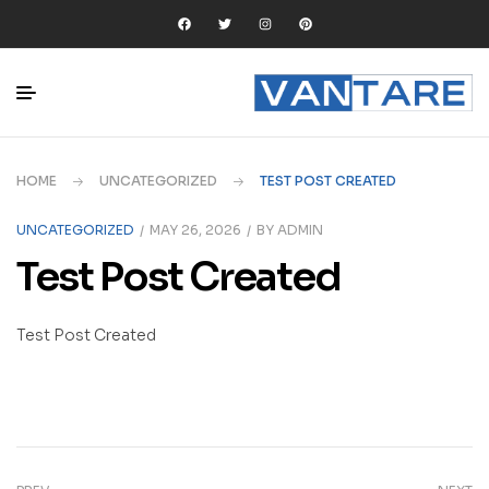
HOME
UNCATEGORIZED
TEST POST CREATED
UNCATEGORIZED
MAY 26, 2026
BY
ADMIN
Test Post Created
Test Post Created