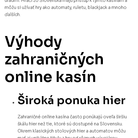
úradmi. Hráči zo Slovenska majú prístup k týmto kasínam a
môžu si užívať hry ako automaty, ruletu, blackjack a mnoho
ďalších.
Výhody
zahraničných
online kasín
Široká ponuka hier
Zahraničné online kasína často ponúkajú oveľa širšiu
škálu hier než tie, ktoré sú dostupné na Slovensku.
Okrem klasických stolových hier a automatov môžu
mať aj unikátne tituly a hry od rôznych vývojárov.