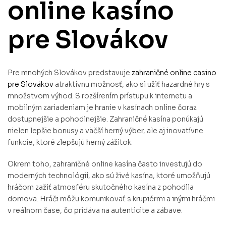
online kasíno
pre Slovákov
Pre mnohých Slovákov predstavuje
zahraničné online casino
pre Slovákov
atraktívnu možnosť, ako si užiť hazardné hry s
množstvom výhod. S rozšírením prístupu k internetu a
mobilným zariadeniam je hranie v kasínach online čoraz
dostupnejšie a pohodlnejšie. Zahraničné kasína ponúkajú
nielen lepšie bonusy a väčší herný výber, ale aj inovatívne
funkcie, ktoré zlepšujú herný zážitok.
Okrem toho, zahraničné online kasína často investujú do
moderných technológií, ako sú živé kasína, ktoré umožňujú
hráčom zažiť atmosféru skutočného kasína z pohodlia
domova. Hráči môžu komunikovať s krupiérmi a inými hráčmi
v reálnom čase, čo pridáva na autenticite a zábave.