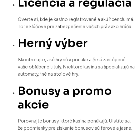
Licencia a regulácia
Overte si, kde je kasíno registrované a akú licenciu má.
To je kľúčové pre zabezpečenie vašich práv ako hráča.
Herný výber
Skontrolujte, aké hry sú v ponuke a či sú zastúpené
vaše obľúbené tituly. Niektoré kasína sa špecializujú na
automaty, iné na stolové hry.
Bonusy a promo
akcie
Porovnajte bonusy, ktoré kasína ponúkajú. Uistite sa,
že podmienky pre získanie bonusov sú férové a jasné.