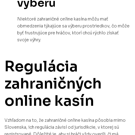
výberu
Niektoré zahraničné online kasína môžu mať
obmedzenia týkajúce sa výberu prostriedkov, čo môže
byť frustrujúce pre hráčov, ktorí chcú rýchlo získať
svoje výhry.
Regulácia
zahraničných
online kasín
Vzhľadom na to, že zahraničné online kasína pôsobia mimo
Slovenska, ich regulácia závisí od jurisdikcie, v ktorej sú
registrované. Dôležité je, aby si hráči vždy overili, či má