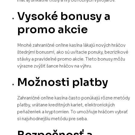
Vysoké bonusy a
promo akcie
Mnohé zahraničné online kasína lákajú nových hráčov
štedrými bonusmi, ako sú uvítacie ponuky, bezrizikové
stávky a pravidelné promo akcie. Tieto bonusy môžu
výrazne zvýšiť šance hráčov na výhru.
Možnosti platby
Zahraničné online kasína často ponúkajú rôzne metódy
platby, vrátane kreditných kariet, elektronických
peňaženiek a kryptomien. To umožňuje hráčom vybrať
si najvhodnejšiu metódu pre seba.
Bezpečnosť a