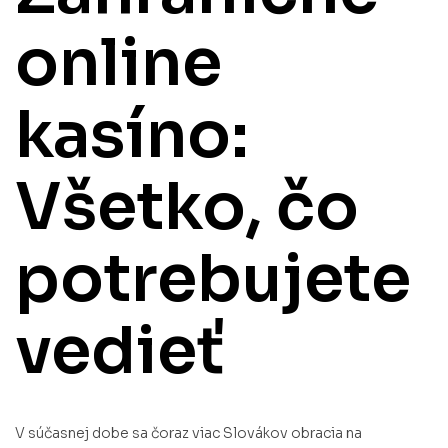
online
kasíno:
Všetko, čo
potrebujete
vedieť
V súčasnej dobe sa čoraz viac Slovákov obracia na