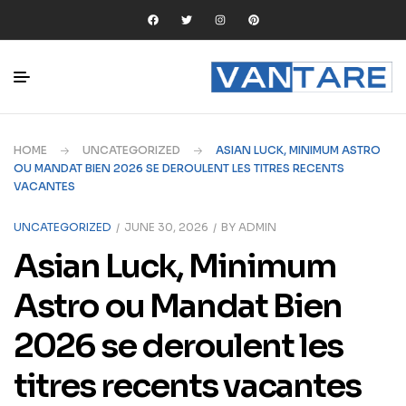
HOME
UNCATEGORIZED
ASIAN LUCK, MINIMUM ASTRO
OU MANDAT BIEN 2026 SE DEROULENT LES TITRES RECENTS
VACANTES
UNCATEGORIZED
JUNE 30, 2026
BY
ADMIN
Asian Luck, Minimum
Astro ou Mandat Bien
2026 se deroulent les
titres recents vacantes