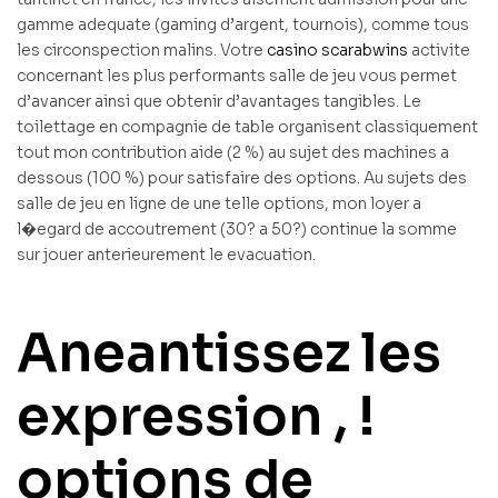
gamme adequate (gaming d’argent, tournois), comme tous
les circonspection malins. Votre
casino scarabwins
activite
concernant les plus performants salle de jeu vous permet
d’avancer ainsi que obtenir d’avantages tangibles. Le
toilettage en compagnie de table organisent classiquement
tout mon contribution aide (2 %) au sujet des machines a
dessous (100 %) pour satisfaire des options. Au sujets des
salle de jeu en ligne de une telle options, mon loyer a
l�egard de accoutrement (30? a 50?) continue la somme
sur jouer anterieurement le evacuation.
Aneantissez les
expression , !
options de