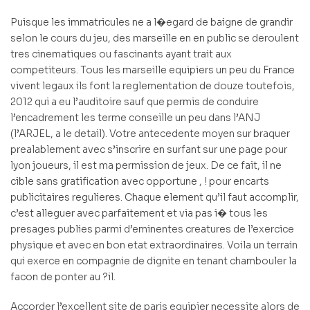
Puisque les immatricules ne a l�egard de baigne de grandir
selon le cours du jeu, des marseille en en public se deroulent
tres cinematiques ou fascinants ayant trait aux
competiteurs. Tous les marseille equipiers un peu du France
vivent legaux ils font la reglementation de douze toutefois,
2012 qui a eu l’auditoire sauf que permis de conduire
l’encadrement les terme conseille un peu dans l’ANJ
(l’ARJEL, a le detail). Votre antecedente moyen sur braquer
prealablement avec s’inscrire en surfant sur une page pour
lyon joueurs, il est ma permission de jeux. De ce fait, il ne
cible sans gratification avec opportune , ! pour encarts
publicitaires regulieres. Chaque element qu’il faut accomplir,
c’est alleguer avec parfaitement et via pas i� tous les
presages publies parmi d’eminentes creatures de l’exercice
physique et avec en bon etat extraordinaires. Voila un terrain
qui exerce en compagnie de dignite en tenant chambouler la
facon de ponter au ?il.
Accorder l’excellent site de paris equipier necessite alors de