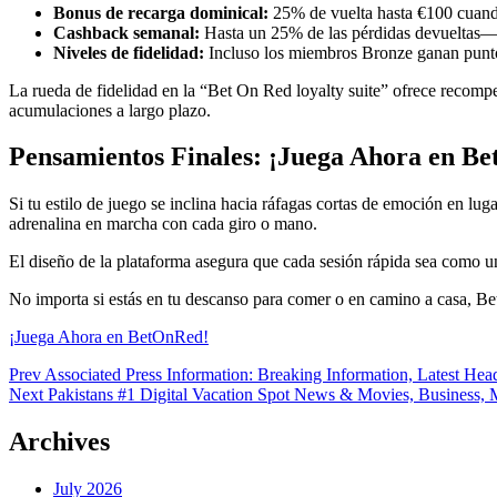
Bonus de recarga dominical:
25% de vuelta hasta €100 cuand
Cashback semanal:
Hasta un 25% de las pérdidas devueltas—id
Niveles de fidelidad:
Incluso los miembros Bronze ganan puntos
La rueda de fidelidad en la “Bet On Red loyalty suite” ofrece recomp
acumulaciones a largo plazo.
Pensamientos Finales: ¡Juega Ahora en B
Si tu estilo de juego se inclina hacia ráfagas cortas de emoción en 
adrenalina en marcha con cada giro o mano.
El diseño de la plataforma asegura que cada sesión rápida sea como un s
No importa si estás en tu descanso para comer o en camino a casa, Bet 
¡Juega Ahora en BetOnRed!
Prev
Associated Press Information: Breaking Information, Latest He
Next
Pakistans #1 Digital Vacation Spot News & Movies, Business, M
Archives
July 2026