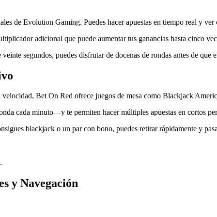
nales de Evolution Gaming. Puedes hacer apuestas en tiempo real y ver
ltiplicador adicional que puede aumentar tus ganancias hasta cinco vec
veinte segundos, puedes disfrutar de docenas de rondas antes de que el
ivo
eren velocidad, Bet On Red ofrece juegos de mesa como Blackjack Amer
nda cada minuto—y te permiten hacer múltiples apuestas en cortos per
nsigues blackjack o un par con bono, puedes retirar rápidamente y pasa
.
es y Navegación