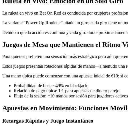
Ruleta en Vivo: Emoción en un Solo Giro
La ruleta en vivo en Bet On Red es conducida por crupieres profesio
La variante “Power Up Roulette” añade un giro: cada giro tiene un mu
Debido a que la acción es continua y cada giro dura aproximadamente 
Juegos de Mesa que Mantienen el Ritmo V
Para quienes prefieren una sensación más estratégica pero aún qui
Estos juegos presentan rotaciones rápidas de manos—a menudo una ro
Una mano típica puede comenzar con una apuesta inicial de €10; si co
Probabilidad de bust: ~49% en blackjack.
Relación de pago típica: 1:1 para apuestas de dinero parejo.
Flujo de la sesión: ~10 manos por sesión para jugadores activos
Apuestas en Movimiento: Funciones Móvil
Recargas Rápidas y Juego Instantáneo