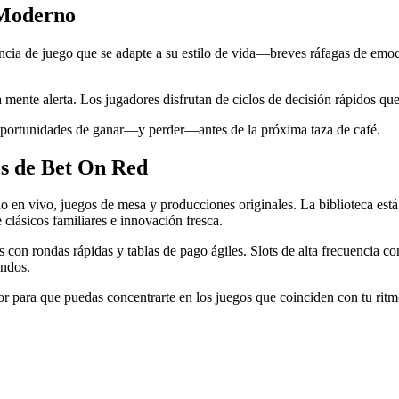
 Moderno
ia de juego que se adapte a su estilo de vida—breves ráfagas de emoc
la mente alerta. Los jugadores disfrutan de ciclos de decisión rápidos q
 oportunidades de ganar—y perder—antes de la próxima taza de café.
os de Bet On Red
ino en vivo, juegos de mesa y producciones originales. La biblioteca 
lásicos familiares e innovación fresca.
s con rondas rápidas y tablas de pago ágiles. Slots de alta frecuencia 
undos.
dor para que puedas concentrarte en los juegos que coinciden con tu ritm