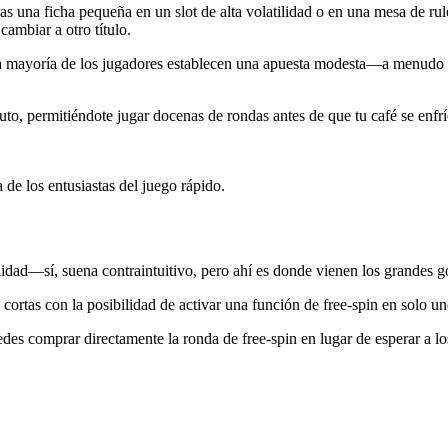
ocas una ficha pequeña en un slot de alta volatilidad o en una mesa de 
ambiar a otro título.
 la mayoría de los jugadores establecen una apuesta modesta—a menudo 
o, permitiéndote jugar docenas de rondas antes de que tu café se enfrí
de los entusiastas del juego rápido.
lidad—sí, suena contraintuitivo, pero ahí es donde vienen los grandes g
rtas con la posibilidad de activar una función de free‑spin en solo uno
des comprar directamente la ronda de free‑spin en lugar de esperar a lo