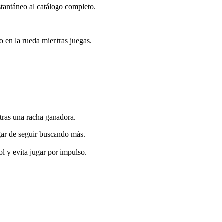
tantáneo al catálogo completo.
o en la rueda mientras juegas.
 tras una racha ganadora.
ugar de seguir buscando más.
l y evita jugar por impulso.