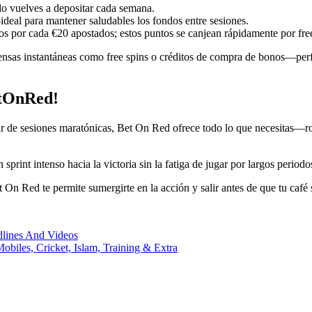
o vuelves a depositar cada semana.
eal para mantener saludables los fondos entre sesiones.
 por cada €20 apostados; estos puntos se canjean rápidamente por fre
ensas instantáneas como free spins o créditos de compra de bonos—perfe
etOnRed!
lugar de sesiones maratónicas, Bet On Red ofrece todo lo que necesitas
print intenso hacia la victoria sin la fatiga de jugar por largos periodo
On Red te permite sumergirte en la acción y salir antes de que tu café s
adlines And Videos
obiles, Cricket, Islam, Training & Extra