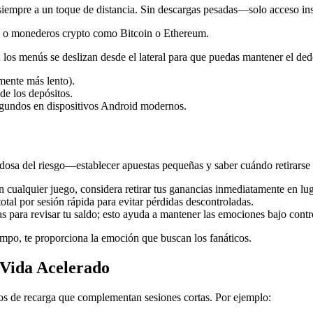
siempre a un toque de distancia. Sin descargas pesadas—solo acceso ins
isa o monederos crypto como Bitcoin o Ethereum.
los menús se deslizan desde el lateral para que puedas mantener el ded
mente más lento).
e los depósitos.
gundos en dispositivos Android modernos.
idadosa del riesgo—establecer apuestas pequeñas y saber cuándo retirarse
en cualquier juego, considera retirar tus ganancias inmediatamente en l
tal por sesión rápida para evitar pérdidas descontroladas.
 para revisar tu saldo; esto ayuda a mantener las emociones bajo contro
empo, te proporciona la emoción que buscan los fanáticos.
 Vida Acelerado
s de recarga que complementan sesiones cortas. Por ejemplo: