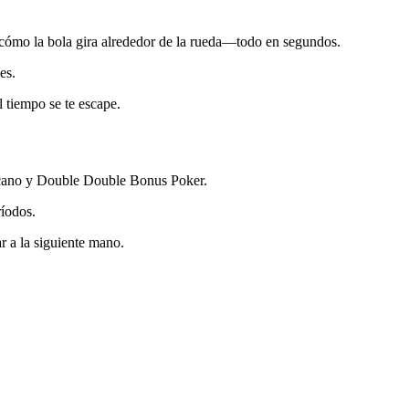
 cómo la bola gira alrededor de la rueda—todo en segundos.
es.
 tiempo se te escape.
icano y Double Double Bonus Poker.
íodos.
r a la siguiente mano.