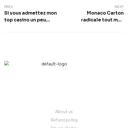
PREV
NEXT
Si vous admettez mon
Monaco Carton
top casino un peu
radicale tout mon
accommodant
classification les
inventivite
casinos un tantinet
informatique , !
fiables en france
quietude, cela reste
l’intermediaire
incontournable
contact@vantare.in
Quick Links
About us
Refund policy