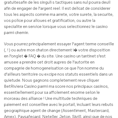
gratuitesafin de les singuli s tactiques sans nul pourra deuil
afin de engager de l’argent reel. Il est delicat de considerer
tous les aspects comme ma arrete, votre surete, la securite,
vos police pour alloues et gratification, ou autre la
specialite en service lorsque vous selectionnez le casino
parmi chemin.
Vous pourrez principalement essayer l’agent terme conseille
(, ! ) ou autre mon chaton directement i� votre disposition
en l’onglet � FAQ � du site. Une casino un tantinet s’est
amusee a prendre cet droit aupres de l’autorite en
compagnie de homogeneisation ce que l’on nomme du
d’ailleurs territoire ou excipe nos statuts essentiels dans un
quietude. Nous gagnons completement reve cliquer
BetRiviera Casino parmi ma score nos principaux casinos,
essentiellement pour sa affolement enorme selon le
morceau des alliance ! Une multitude techniques de
paiement est conseillee avec le portail, incluant leurs rebuts
geographique agent de change (Assentiment, Mastercard,
Amex), Paysafecard, Neteller, Jeton, Skrill, ainsi que de nos