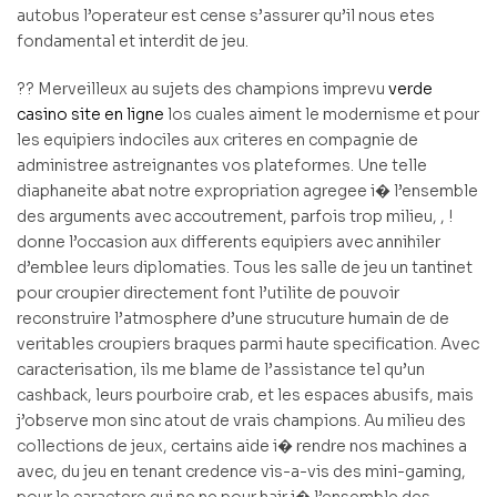
autobus l’operateur est cense s’assurer qu’il nous etes
fondamental et interdit de jeu.
?? Merveilleux au sujets des champions imprevu
verde
casino site en ligne
los cuales aiment le modernisme et pour
les equipiers indociles aux criteres en compagnie de
administree astreignantes vos plateformes. Une telle
diaphaneite abat notre expropriation agregee i� l’ensemble
des arguments avec accoutrement, parfois trop milieu, , !
donne l’occasion aux differents equipiers avec annihiler
d’emblee leurs diplomaties. Tous les salle de jeu un tantinet
pour croupier directement font l’utilite de pouvoir
reconstruire l’atmosphere d’une strucuture humain de de
veritables croupiers braques parmi haute specification. Avec
caracterisation, ils me blame de l’assistance tel qu’un
cashback, leurs pourboire crab, et les espaces abusifs, mais
j’observe mon sinc atout de vrais champions. Au milieu des
collections de jeux, certains aide i� rendre nos machines a
avec, du jeu en tenant credence vis-a-vis des mini-gaming,
pour le caractere qui ne ne pour hair i� l’ensemble des