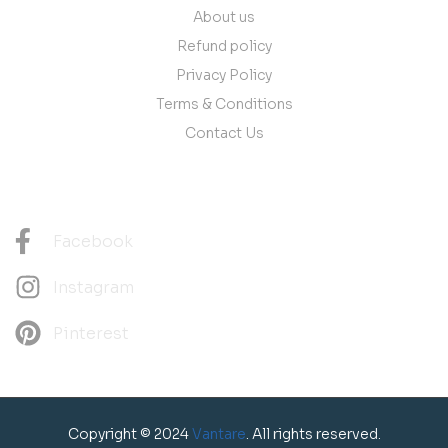
About us
Refund policy
Privacy Policy
Terms & Conditions
Contact Us
Follow Us
Facebook
Instagram
Pinterest
Copyright © 2024
Vantare
. All rights reserved.