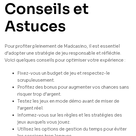
Conseils et
Astuces
Pour profiter pleinement de Madcasino, il est essentiel
d’adopter une stratégie de jeu responsable et réfléchie.
Voici quelques conseils pour optimiser votre expérience :
Fixez-vous un budget de jeu et respectez-le
scrupuleusement.
Profitez des bonus pour augmenter vos chances sans
risquer trop d’argent.
Testez les jeux en mode démo avant de miser de
l’argent réel.
Informez-vous sur les règles et les stratégies des
jeux auxquels vous jouez.
Utilisez les options de gestion du temps pour éviter
les sessions trop longues.