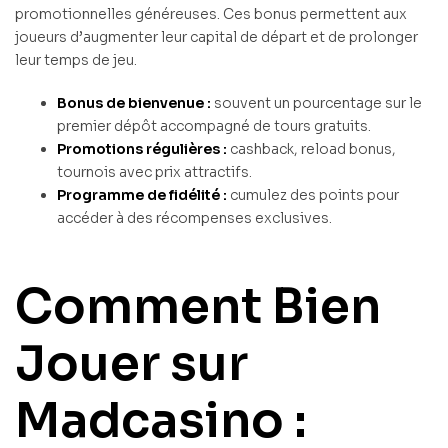
promotionnelles généreuses. Ces bonus permettent aux
joueurs d’augmenter leur capital de départ et de prolonger
leur temps de jeu.
Bonus de bienvenue :
souvent un pourcentage sur le
premier dépôt accompagné de tours gratuits.
Promotions régulières :
cashback, reload bonus,
tournois avec prix attractifs.
Programme de fidélité :
cumulez des points pour
accéder à des récompenses exclusives.
Comment Bien
Jouer sur
Madcasino :