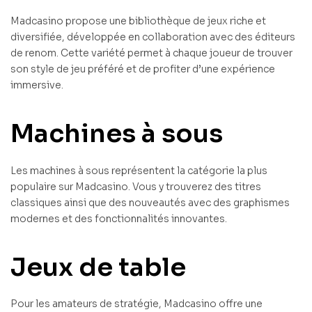
Madcasino propose une bibliothèque de jeux riche et
diversifiée, développée en collaboration avec des éditeurs
de renom. Cette variété permet à chaque joueur de trouver
son style de jeu préféré et de profiter d’une expérience
immersive.
Machines à sous
Les machines à sous représentent la catégorie la plus
populaire sur Madcasino. Vous y trouverez des titres
classiques ainsi que des nouveautés avec des graphismes
modernes et des fonctionnalités innovantes.
Jeux de table
Pour les amateurs de stratégie, Madcasino offre une