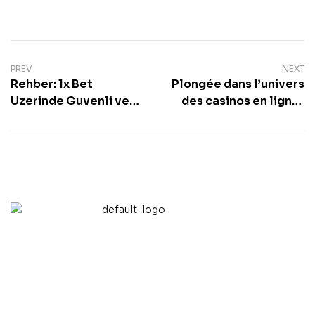
PREV
NEXT
Rehber: 1x Bet
Plongée dans l’univers
Uzerinde Guvenli ve
des casinos en ligne :
Karli Bahis Deneyimi
entre mythe et réalité
contact@vantare.in
Quick Links