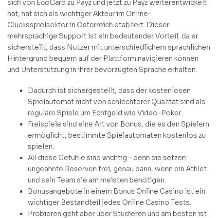
sich von EcoCard zu Payz und jetzt zu Payz weiterentwickelt
hat, hat sich als wichtiger Akteur im Online-
Glücksspielsektor in Österreich etabliert. Dieser
mehrsprachige Support ist ein bedeutender Vorteil, da er
sicherstellt, dass Nutzer mit unterschiedlichem sprachlichen
Hintergrund bequem auf der Plattform navigieren können
und Unterstützung in ihrer bevorzugten Sprache erhalten.
Dadurch ist sichergestellt, dass der kostenlosen
Spielautomat nicht von schlechterer Qualität sind als
reguläre Spiele um Echtgeld wie Video-Poker.
Freispiele sind eine Art von Bonus, die es den Spielern
ermöglicht, bestimmte Spielautomaten kostenlos zu
spielen.
All diese Gefühle sind wichtig – denn sie setzen
ungeahnte Reserven frei, genau dann, wenn ein Athlet
und sein Team sie am meisten benötigen.
Bonusangebote in einem Bonus Online Casino ist ein
wichtiger Bestandteil jedes Online Casino Tests.
Probieren geht aber über Studieren und am besten ist