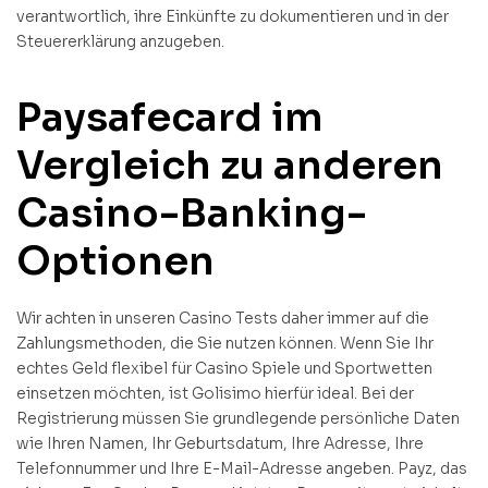
verantwortlich, ihre Einkünfte zu dokumentieren und in der
Steuererklärung anzugeben.
Paysafecard im
Vergleich zu anderen
Casino-Banking-
Optionen
Wir achten in unseren Casino Tests daher immer auf die
Zahlungsmethoden, die Sie nutzen können. Wenn Sie Ihr
echtes Geld flexibel für Casino Spiele und Sportwetten
einsetzen möchten, ist Golisimo hierfür ideal. Bei der
Registrierung müssen Sie grundlegende persönliche Daten
wie Ihren Namen, Ihr Geburtsdatum, Ihre Adresse, Ihre
Telefonnummer und Ihre E-Mail-Adresse angeben. Payz, das