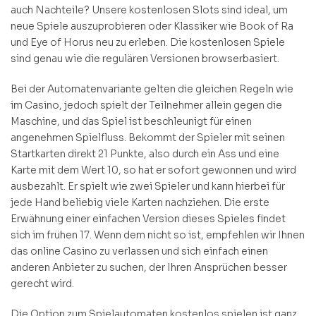
auch Nachteile? Unsere kostenlosen Slots sind ideal, um
neue Spiele auszuprobieren oder Klassiker wie Book of Ra
und Eye of Horus neu zu erleben. Die kostenlosen Spiele
sind genau wie die regulären Versionen browserbasiert.
Bei der Automatenvariante gelten die gleichen Regeln wie
im Casino, jedoch spielt der Teilnehmer allein gegen die
Maschine, und das Spiel ist beschleunigt für einen
angenehmen Spielfluss. Bekommt der Spieler mit seinen
Startkarten direkt 21 Punkte, also durch ein Ass und eine
Karte mit dem Wert 10, so hat er sofort gewonnen und wird
ausbezahlt. Er spielt wie zwei Spieler und kann hierbei für
jede Hand beliebig viele Karten nachziehen. Die erste
Erwähnung einer einfachen Version dieses Spieles findet
sich im frühen 17. Wenn dem nicht so ist, empfehlen wir Ihnen
das online Casino zu verlassen und sich einfach einen
anderen Anbieter zu suchen, der Ihren Ansprüchen besser
gerecht wird.
Die Option zum Spielautomaten kostenlos spielen ist ganz