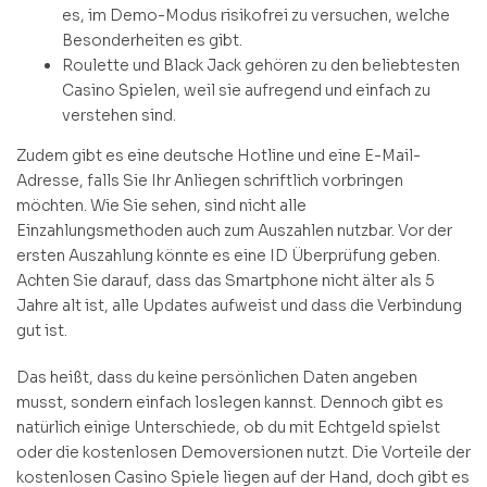
es, im Demo-Modus risikofrei zu versuchen, welche
Besonderheiten es gibt.
Roulette und Black Jack gehören zu den beliebtesten
Casino Spielen, weil sie aufregend und einfach zu
verstehen sind.
Zudem gibt es eine deutsche Hotline und eine E-Mail-
Adresse, falls Sie Ihr Anliegen schriftlich vorbringen
möchten. Wie Sie sehen, sind nicht alle
Einzahlungsmethoden auch zum Auszahlen nutzbar. Vor der
ersten Auszahlung könnte es eine ID Überprüfung geben.
Achten Sie darauf, dass das Smartphone nicht älter als 5
Jahre alt ist, alle Updates aufweist und dass die Verbindung
gut ist.
Das heißt, dass du keine persönlichen Daten angeben
musst, sondern einfach loslegen kannst. Dennoch gibt es
natürlich einige Unterschiede, ob du mit Echtgeld spielst
oder die kostenlosen Demoversionen nutzt. Die Vorteile der
kostenlosen Casino Spiele liegen auf der Hand, doch gibt es