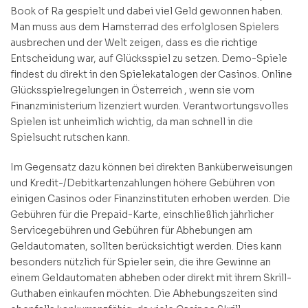
Book of Ra gespielt und dabei viel Geld gewonnen haben.
Man muss aus dem Hamsterrad des erfolglosen Spielers
ausbrechen und der Welt zeigen, dass es die richtige
Entscheidung war, auf Glücksspiel zu setzen. Demo-Spiele
findest du direkt in den Spielekatalogen der Casinos. Online
Glücksspielregelungen in Österreich , wenn sie vom
Finanzministerium lizenziert wurden. Verantwortungsvolles
Spielen ist unheimlich wichtig, da man schnell in die
Spielsucht rutschen kann.
Im Gegensatz dazu können bei direkten Banküberweisungen
und Kredit-/Debitkartenzahlungen höhere Gebühren von
einigen Casinos oder Finanzinstituten erhoben werden. Die
Gebühren für die Prepaid-Karte, einschließlich jährlicher
Servicegebühren und Gebühren für Abhebungen am
Geldautomaten, sollten berücksichtigt werden. Dies kann
besonders nützlich für Spieler sein, die ihre Gewinne an
einem Geldautomaten abheben oder direkt mit ihrem Skrill-
Guthaben einkaufen möchten. Die Abhebungszeiten sind