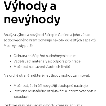
Výhody a
nevýhody
Analýza výhod a nevýhod Fairspin Casino a jeho zásad
zodpovědného hraní odhaluje několik důležitých aspektů.
Mezi výhody patří:
Ochrana hráčů před nadměrným hraním
Vzdělávací materiály a podpora pro hráče
Možnost nastavení vlastních limitů
Na druhé straně, některé nevýhody mohou zahrnovat:
Možnost, že hráči nevyužijí dostupné nástroje
Potřeba neustálého vzdělávání a informovanosti o
zásadách
Celkově však převládají výhody, které přispívají k