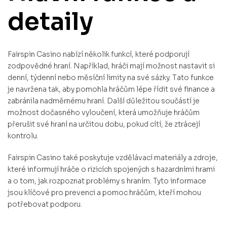
detaily
Fairspin Casino nabízí několik funkcí, které podporují
zodpovědné hraní. Například, hráči mají možnost nastavit si
denní, týdenní nebo měsíční limity na své sázky. Tato funkce
je navržena tak, aby pomohla hráčům lépe řídit své finance a
zabránila nadměrnému hraní. Další důležitou součástí je
možnost dočasného vyloučení, která umožňuje hráčům
přerušit své hraní na určitou dobu, pokud cítí, že ztrácejí
kontrolu.
Fairspin Casino také poskytuje vzdělávací materiály a zdroje,
které informují hráče o rizicích spojených s hazardními hrami
a o tom, jak rozpoznat problémy s hraním. Tyto informace
jsou klíčové pro prevenci a pomoc hráčům, kteří mohou
potřebovat podporu.