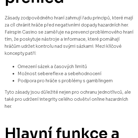
Zásady zodpovědného hraní zahrnují řadu principů, které mají
za cíl chránit hráče před negativními dopady hazardních her.
Fairspin Casino se zaměřuje na prevenci problémového hraní
tím, že poskytuje nástroje a informace, které pomáhají
hráčům udržet kontrolu nad svými sázkami. Mezi klíčové
koncepty patří:
Omezení sázek a časových limitů
Možnost sebereflexe a sebehodnocení
Podpora pro hráče s problémy s gamblingem
Tyto zásady jsou důležité nejen pro ochranu jednotlivců, ale
také pro udržení integrity celého odvětví online hazardních
her.
Hlavní funkce a