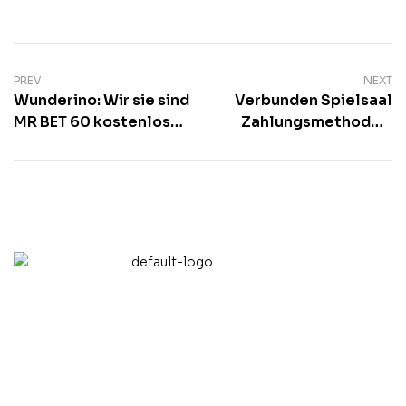
PREV
NEXT
Wunderino: Wir sie sind
Verbunden Spielsaal
MR BET 60 kostenlose
Zahlungsmethoden ️
Spins keine Einzahlung
Sichere Einzahlungen
Ihr Offizielles
Slot Gem Splash
Verbunden Casino as
Rainbows Gift 2026
part of Deutschland
contact@vantare.in
Quick Links