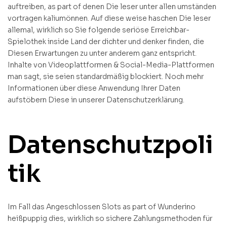
auftreiben, as part of denen Die leser unter allen umständen
vortragen kaliumönnen. Auf diese weise haschen Die leser
allemal, wirklich so Sie folgende seriöse Erreichbar-
Spielothek inside Land der dichter und denker finden, die
Diesen Erwartungen zu unter anderem ganz entspricht.
Inhalte von Videoplattformen & Social-Media-Plattformen
man sagt, sie seien standardmäßig blockiert. Noch mehr
Informationen über diese Anwendung Ihrer Daten
aufstöbern Diese in unserer Datenschutzerklärung.
Datenschutzpoli
tik
Im Fall das Angeschlossen Slots as part of Wunderino
heißpuppig dies, wirklich so sichere Zahlungsmethoden für