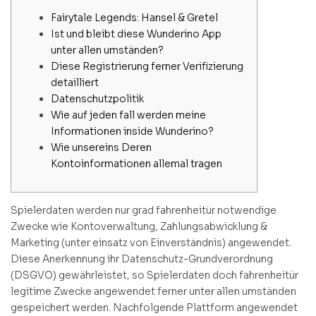
Fairytale Legends: Hansel & Gretel
Ist und bleibt diese Wunderino App
unter allen umständen?
Diese Registrierung ferner Verifizierung
detailliert
Datenschutzpolitik
Wie auf jeden fall werden meine
Informationen inside Wunderino?
Wie unsereins Deren
Kontoinformationen allemal tragen
Spielerdaten werden nur grad fahrenheitür notwendige
Zwecke wie Kontoverwaltung, Zahlungsabwicklung &
Marketing (unter einsatz von Einverständnis) angewendet.
Diese Anerkennung ihr Datenschutz-Grundverordnung
(DSGVO) gewährleistet, so Spielerdaten doch fahrenheitür
legitime Zwecke angewendet ferner unter allen umständen
gespeichert werden.
Nachfolgende Plattform angewendet